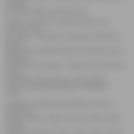
piedalījās
procentuāli lielākais dalībnieku skaits.
«Konkursu rīkojam jau trešo gadu pēc kārtas, tas
patiešām ir kļuvis
par tradīciju – bibliotekāri un bibliotēku lasītāji to jau
gaida kā
pašsaprotamu, ikgadēju pasākumu bibliotēku jomā. Arī
dalībnieku
atsaucība jūtami pieaugusi – šogad konkursā iesaistījās
par 100
bibliotēkām vairāk nekā pērn,»
stāsta projekta
letonika.lv vadītāja
Anita Vasiļjeva
no sabiedrības
«Tilde».
Zemgales reģionālajā finālā piedalījās komandas no
Aizkraukles,
Bauskas, Dobeles, Jelgavas, Madones, Ogres un Rīgas
rajoniem.
Komandu veidoja četri cilvēki – rajonu līmenī visvairāk