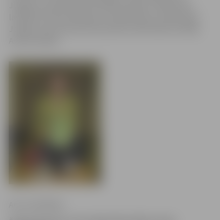
Jelgavas Zinātniskās bibliotēkas filiāles «Pārlielupe»
lasītāja Kristiāna Zēberga, bet Bibliotēku lasītāju līgā –
Jelgavas rajona Kalnciema pilsētas bibliotēkas lasītāja
Asnate Kažoka.
Arturs Neikšāns