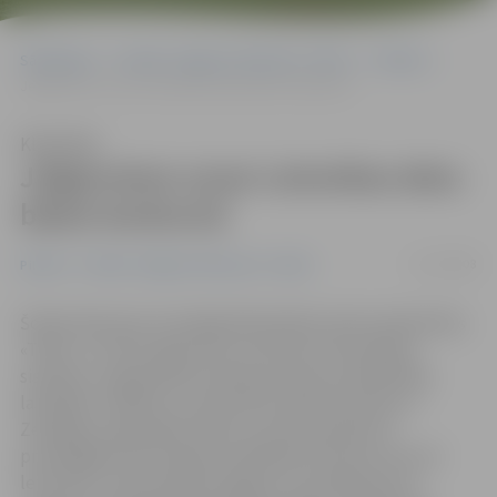
Sākumlapa
Portāla “Jelgavas Vēstnesis” arhīvs
Pilsētā
Jelgavniece uzvar Letonikas datu bāzes konkursā
Klausīties
Jelgavniece uzvar Letonikas datu
bāzes konkursā
11/12/2008
Pilsētā
Portāla “Jelgavas Vēstnesis” arhīvs
Šodien Bauskas Centrālajā bibliotēkā notika sabiedrības
«Tilde» un valsts aģentūras «Kultūras informācijas
sistēmas» organizētā erudīcijas konkursa bibliotēku
lasītājiem «Meklē un atrodi datu bāzē letonika.lv!»
Zemgales reģionālais fināls, kurā tika apbalvoti
prasmīgākie informācijas meklētāji interneta resursā
letonika.lv. Vidusskolēnu līgā par uzvarētāju kļuva