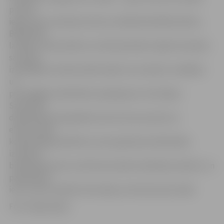
punktu
ieguvušie erudīcijas konkursa dalībnieki Bibliotekāru,
Bibliotēku
lasītāju, Vidusskolēnu vai Pamatskolēnu līgā. Komandas
sacentās
izklaidējoši intelektuālā stafetē, lai noteiktu veiklākos
un
prasmīgākos bibliotēku pakalpojumu lietotājus.
Sacensību
dalībniekiem bija jādemonstrē savas prasmes ar
elektroniskā
kopkataloga palīdzību atrast grāmatas bibliotēkā,
izmantot
bibliotēkā esošo multifunkcionālo skenēšanas iekārtu un
palielināmo
ierīci, kā arī meklēt informāciju interneta datu bāzē.
Foto: Inga Lapiņa