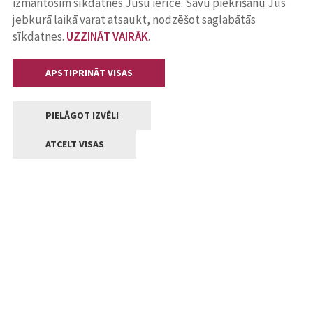
izmantosim sīkdatnes Jūsu ierīcē. Savu piekrišanu Jūs
jebkurā laikā varat atsaukt, nodzēšot saglabātās
sīkdatnes.
UZZINĀT VAIRĀK
.
APSTIPRINĀT VISAS
PIELĀGOT IZVĒLI
ATCELT VISAS
Kontakti
Jelgavas valstpilsētas pašvaldība