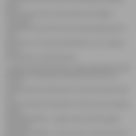
piecās
kārtās nosakot katra Latvijas reģiona prasmīgākos
informācijas
meklētājus internetā. Konkursā kopā piedalījās gandrīz
1700
dalībnieki no 375 Latvijas bibliotēkām, bet no Jelgavas
rajona –
212 dalībnieki no 26 bibliotēkām.
Zemgales reģionālajā finālā no Jelgavas Bibliotekāru līgā
piedalījās arī Inga Lapiņa (Pārlielupes bibliotēka) un
Jolanta
Treigute (Miezītes bibliotēka), kā arī Pamatskolēnu līgā
Elza
Saliniece (Miezītes bibliotēka). Sveikta tika arī Zemgales
reģiona
aktīvākā bibliotēka – Jelgavas rajona Svētes pagasta
Jēkabnieku
bibliotēka (vadītāja – Jautrīte Joze), no kuras konkursā