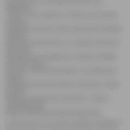
Šodien Bauskas Centrālajā bibliotēkā notika
sabiedrības
«Tilde» un valsts aģentūras «Kultūras informācijas
sistēmas»
organizētā erudīcijas konkursa bibliotēku lasītājiem
«Meklē un
atrodi datu bāzē letonika.lv!» Zemgales reģionālais
fināls, kurā
tika apbalvoti prasmīgākie informācijas meklētāji
interneta resursā
letonika.lv. Vidusskolēnu līgā par uzvarētāju kļuva
Jelgavas
Zinātniskās bibliotēkas filiāles «Pārlielupe» lasītāja
Kristiāna
Zēberga, bet Bibliotēku lasītāju līgā – Jelgavas
rajona Kalnciema
pilsētas bibliotēkas lasītāja Asnate Kažoka.
Erudīcijas konkurss internetā norisinājās no 2008.gada 15.
septembra līdz 26. novembrim bibliotēkās visā Latvijā,