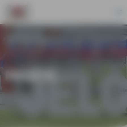
PILSĒTĀ