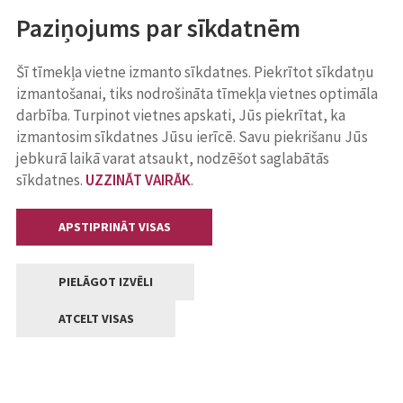
Paziņojums par sīkdatnēm
Šī tīmekļa vietne izmanto sīkdatnes. Piekrītot sīkdatņu
izmantošanai, tiks nodrošināta tīmekļa vietnes optimāla
darbība. Turpinot vietnes apskati, Jūs piekrītat, ka
izmantosim sīkdatnes Jūsu ierīcē. Savu piekrišanu Jūs
jebkurā laikā varat atsaukt, nodzēšot saglabātās
sīkdatnes.
UZZINĀT VAIRĀK
.
APSTIPRINĀT VISAS
PIELĀGOT IZVĒLI
ATCELT VISAS