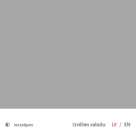
Izvēlies valodu:
LV
EN
Iestatījumi