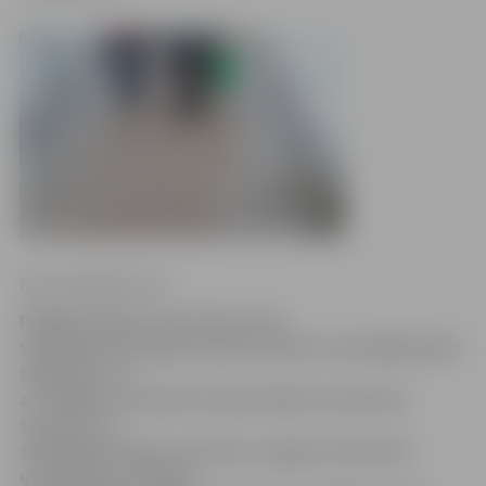
Ritma Gaidamoviča
Pēdējās dienās, kad saule arvien
vairāk kausē sniegu un ledu, pamats zem kājām kļūst
slidenāks, un
arī Jelgavas slimnīcā nonāk cilvēki, kuri guvuši
traumas uz
slidenajām ielām un ietvēm. Jelgavas slimnīcas
uzņemšanas nodaļas