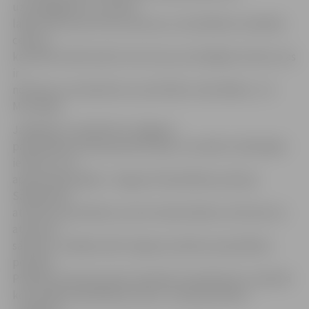
uzmanīgākiem un varbūt
laikā, kad zeme vēl nav atkususi, neizvēlēties taisnākos
celiņus,
kas bieži netiek kaisīti, bet iet pa centrālajām ietvēm, kas
ir
notīrītas vai nokaisītas ar pretslīdes materiāliem,» tā
M.Pudāne.
Jāpiebilst, ka šobrīd arī Jelgavas
pašvaldības policija pievērš īpašu uzmanību slidenajām
ietvēm un to
apsaimniekotājiem. Jelgavas Pašvaldības policijas
Sabiedrisko
attiecību speciāliste-juriste Sandra Reksce informē, ka
atkusnim
sākoties, nedēļas laikā Jelgavas pilsētas pašvaldības
policijas
Pilsētas iecirkņu grupas inspektori apsekojuši un pilsētā
konstatējuši 46 slidenas ietves. Tās apsaimnieko