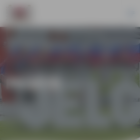
PILSĒTĀ