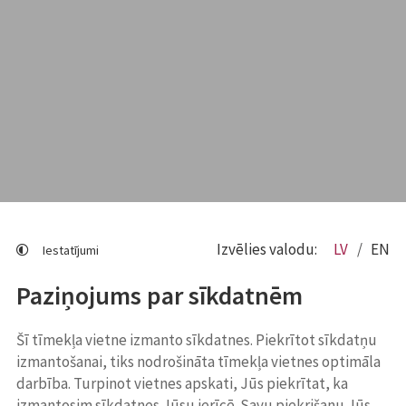
Izvēlies valodu:
LV
EN
Iestatījumi
Paziņojums par sīkdatnēm
Šī tīmekļa vietne izmanto sīkdatnes. Piekrītot sīkdatņu
izmantošanai, tiks nodrošināta tīmekļa vietnes optimāla
darbība. Turpinot vietnes apskati, Jūs piekrītat, ka
izmantosim sīkdatnes Jūsu ierīcē. Savu piekrišanu Jūs