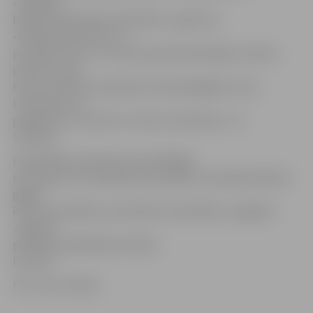
«Jelgavas
Nekustamā īpašuma pārvalde», aģentūra
«Pilsētsaimniecība» un
privātpersonas. «Ar visiem apsaimniekotājiem veiktas
pārrunas, pēc
kurām, atkārtoti apsekojot slidenās gājēju ietves,
konstatēts, ka
pārkāpumi ir novērsti un ietves nokaisītas,» tā
S.Reksce.
Pašvaldības policija aicina atbildīgās
institūcijas un privātpersonas pašiem savlaicīgi slidenās
gājēju
ietves apstrādāt ar pretslīdes materiāliem, negaidot
Jelgavas
pilsētas pašvaldības policijas
kontroli.
Foto: Ivars Veiliņš