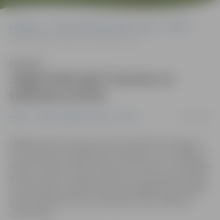
Sākumlapa
Portāla “Jelgavas Vēstnesis” arhīvs
Pilsētā
Jelgavnieki gūst traumas uz slidenām ietvēm
Klausīties
Jelgavnieki gūst traumas uz
slidenām ietvēm
15/03/2011
Pilsētā
Portāla “Jelgavas Vēstnesis” arhīvs
Pēdējās dienās, kad saule arvien vairāk kausē sniegu un
ledu, pamats zem kājām kļūst slidenāks, un arī Jelgavas
slimnīcā nonāk cilvēki, kuri guvuši traumas uz slidenajām
ielām un ietvēm. Jelgavas slimnīcas uzņemšanas nodaļas
virsmāsa Māra Pudāne informē, ka pēdējās dienās tieši šī
iemesla dēļ slimnīcā pēc palīdzības vēršas vidēji divi
cilvēki dienā.