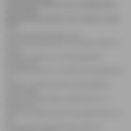
virsmāsa Māra Pudāne informē, ka pēdējās dienās
tieši šī iemesla
dēļ slimnīcā pēc palīdzības vēršas vidēji divi cilvēki
dienā.
Visbiežāk tiek salauztas kājas, sasisti
ceļi vai sastieptas kāju saites. Traumas gūt, paslīdot uz
ielas vai
izvēloties taisnāko ceļu, lai nokļūtu galamērķī,
piemēram, ejot
cauri pilsētas parkiem, kur mazās taciņas apledojušas un
nav
nokaisītas. «Piemēram, šodien slimnīcā palīdzību
sniedzām kādai
kundzei, kura salauza kāju, paslīdot pieturā,» tā
M.Pudāne. Viņa
stāsta, ka uz slidenām ietvēm traumas gūst kā jauni, tā
veci.
«Protams, mēs aicinām iedzīvotājus pašus būt