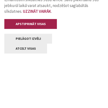
jebkurā laikā varat atsaukt, nodzēšot saglabātās
sīkdatnes.
UZZINĀT VAIRĀK
.
APSTIPRINĀT VISAS
PIELĀGOT IZVĒLI
ATCELT VISAS
Kontakti
Jelgavas valstpilsētas pašvaldība