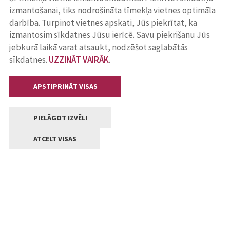
izmantošanai, tiks nodrošināta tīmekļa vietnes optimāla
darbība. Turpinot vietnes apskati, Jūs piekrītat, ka
izmantosim sīkdatnes Jūsu ierīcē. Savu piekrišanu Jūs
jebkurā laikā varat atsaukt, nodzēšot saglabātās
sīkdatnes.
UZZINĀT VAIRĀK
.
APSTIPRINĀT VISAS
PIELĀGOT IZVĒLI
ATCELT VISAS