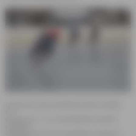
Latvijas skolu Ziemas olimpiskais festivāls norisinājās
divu
dienu garumā – 2. un 3. martā. Šajā laikā, sacensībās
piedaloties
44 dalībniekiem un vēl trīs skolotājiem no Jelgavas 4.