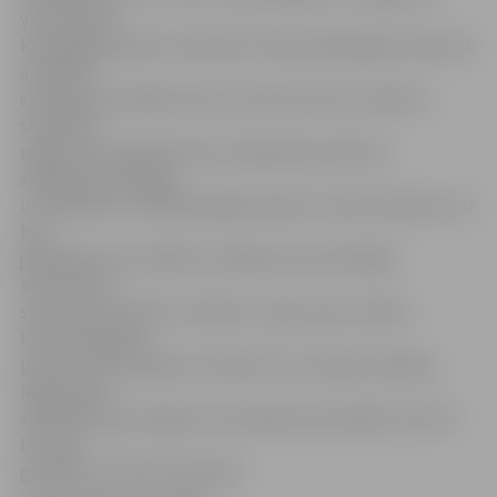
vidusskolas,
kuplā jelgavnieku komanda izcīnīja 10 godalgas. Kopumā
audzēkņi
startēja sacensībās sešos no desmit sporta veidiem –
slidošanā,
ragaviņu braukšanā, kalnu slēpošanā, distanču
slēpošanā, kērlingā
un hokejā 3×3. Vislabāk jelgavniekiem veicās stafetēs, kur
bija
jāpierāda sava veiklība, slidošanā, kas līdzinājās
šorttrekam,
slidošanas stafetē un hokejā – šajos sporta veidos
kopumā iegūtas
piecas zelta medaļas. Savukārt trīs sudraba medaļas
iegūtas gan
slidošanas, gan ragaviņu braukšanas disciplīnās. Vēl trīs
bronzas
godalgas izcīnītas slidošanā.