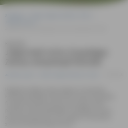
Sākumlapa
Portāla “Jelgavas Vēstnesis” arhīvs
Jaunatnes sports
Jelgavnieki izcīna 10 godalgas Ziemas olimpiskajā festivālā
Klausīties
Jelgavnieki izcīna 10 godalgas
Ziemas olimpiskajā festivālā
05/03/2018
Jaunatnes sports
Portāla “Jelgavas Vēstnesis” arhīvs
Pagājušās nedēļas izskaņā Jelgavas 4. vidusskolas
komanda piedalījās Latvijas skolu Ziemas olimpiskajā
festivālā. Sacenšoties sešos sporta veidos, skolas
pārstāvji izcīnījuši 10 godalgas. «Pierādījām, ka esam
patiesi sportiska skola,» teic Jelgavas 4. vidusskolas
sporta skolotāja Nataļja Gorškova.