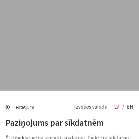
Izvēlies valodu:
LV
EN
Iestatījumi
Paziņojums par sīkdatnēm
Šī tīmekļa vietne izmanto sīkdatnes. Piekrītot sīkdatņu