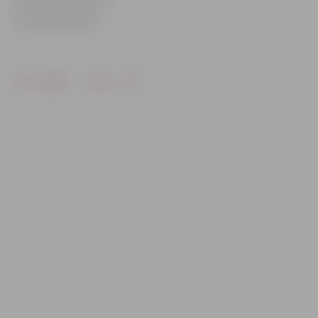
Foto: N.Gorškova
Drukāt
Dalīties