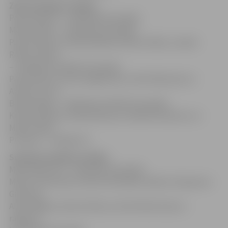
Zelta medaļas izcīnīja:
Paula Gelvere – slidošanā (3. grupā);
Matīss Ošāns – slidošanā (3 .grupā);
Paula Gelvere, Daniela Miļūna, Matiss Ošāns, Linards
Reinis Laizāns
– slidošanas stafetē (3. grupā);
Paula Ekerte, Katrina Aiga Asare, Emīls Riekstiņš un
Andress Toms
Berķis-Bergs – slidošanas stafetē (2. grupā);
Kristers Brauns, Ričards Brauns, Ričards Kondrovs un
Matīss Kārlis
Pumpurs – hokejā 3×3.
Sudraba medaļas izcīnīja:
Māris Riekstiņš – slidošanā (3. grupā);
Marks Cimermanis, Katrīna Skrodele, Ādams Stepanovs-
Gavrilovs,
Alise Šalājeva, Marta Pelša un Emīls Niks Donovs –
ragaviņu