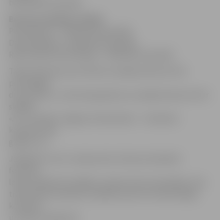
braukšanā (3. grupā).
Bronzas medaļas izcīnīja:
Paula Ekerte – slidošanā (2. grupā);
Daniela Miļūna –slidošanā (3. grupā);
Raens Marko Rozenbergs – slidošanā (3. grupā).
Tāpat Viktorija Laura Vītola uzvarēja konkursā «Par
prasmīgāko
dronu pilotu», Ilona Ovsjaņņikova uzvarēja konkursā «Par
skaļāko
«Ā»», savukārt Jelgavas 4.vidusskola – Facebook
konkursā «Par
garāko «Ā»».
Jāpiebilst, ka 21. Latvijas skolu Ziemas olimpiskā
festivāla
laikā, piedaloties dažādu Latvijas skolu komandām, tika
tradicionāli noskaidroti labākie sportisti individuālajā,
komandu
un skolu vērtējumā.