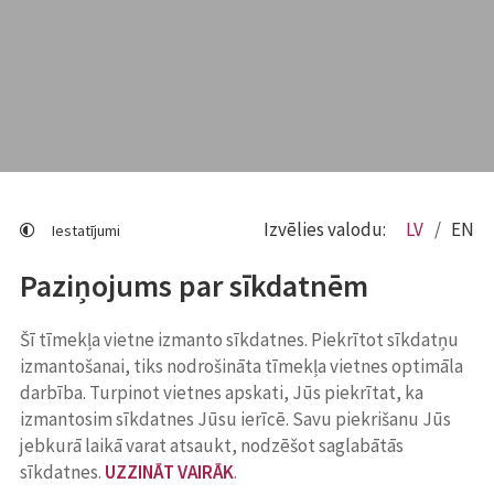
Izvēlies valodu:
LV
EN
Iestatījumi
Paziņojums par sīkdatnēm
Šī tīmekļa vietne izmanto sīkdatnes. Piekrītot sīkdatņu
izmantošanai, tiks nodrošināta tīmekļa vietnes optimāla
darbība. Turpinot vietnes apskati, Jūs piekrītat, ka
izmantosim sīkdatnes Jūsu ierīcē. Savu piekrišanu Jūs
jebkurā laikā varat atsaukt, nodzēšot saglabātās
sīkdatnes.
UZZINĀT VAIRĀK
.