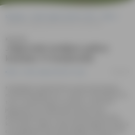
Sākumlapa
Portāla “Jelgavas Vēstnesis” arhīvs
Kultūra
Jelgavnieki izmēģina spēkus karaokes TV čempionātā
Klausīties
Jelgavnieki izmēģina spēkus
karaokes TV čempionātā
20/03/2015
Kultūra
Portāla “Jelgavas Vēstnesis” arhīvs
Kanālā RigaTV 24 piektdienās translē Latvijā nebijušu
muzikāli izklaidējošu šovu – Karaoke TV čempionātu. Par
titulu «Latvijas karaoke TV čempions» cīnās arī divi
jelgavnieki, kurus lielākā daļa ir iepazinusi pēc
piedalīšanās šovā «Koru kari» Normunda Jakušonoka
kora sastāvā – Edgars un Katrīne Kreiļi. Edgars jau iekļuvis
ceturtdaļfinālā un pēc divām nedēļām cīnīsies par vietu