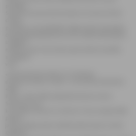
pusfinālu.
Savukārt viņa sieva Katrīne šodien, 20. martā, vēl tikai
cīnīsies
par biļeti uz ceturtdaļfinālu. Edgars stāsta, ka karaokes
čempionātā piedalās pirmo reizi un šādā veidolā spēkus
izmēģināt
nolēmis, jo pēc «Koru kariem» grib vairāk sevi parādīt,
uzstājoties
viens.
«Atlase bija laimes spēle, jo tur atskaņoja
dziesmas, tā teikt, uz dullo – zini vai nezini. Man iekrita
«Brāļi
Ilmāri». Tiekot tālāk, bija jādzied dziesma «Amors
Superstars», par
ko uzzināju, tikai esot uz skatuves. Tiesa, man gan labāk
patiktu,
ja dotu iespēju pašam izvēlēties kādu dziesmu. Varētu
izvēlēties