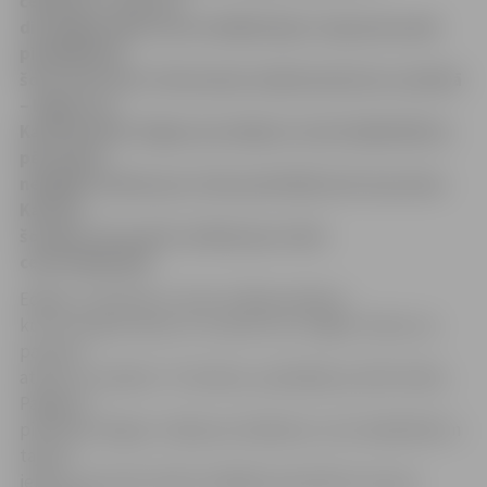
čempions» cīnās arī
divi jelgavnieki, kurus lielākā daļa ir iepazinusi pēc
piedalīšanās
šovā «Koru kari» Normunda Jakušonoka kora sastāvā
– Edgars un
Katrīne Kreiļi. Edgars jau iekļuvis ceturtdaļfinālā un
pēc divām
nedēļām cīnīsies par vietu pusfinālā, bet viņa sieva
Katrīne
šovakar, 20. martā, cīnīsies par vietu
ceturtdaļfinālā.
Edgars un Katrīne ir vieni no 48 jauniešiem,
kuri izturējuši atlasi un turpina cīņu. Edgars stāsta, ka
pavisam
atlasē, lai nokļūtu TV ekrānos, piedalījās ap 100 cilvēku.
Pagājušo
piektdien Edgars cīnījās par iekļūšanu ceturtdaļfinālā un
tajā arī
iekļuva, bet pēc divām nedēļām paredzēta cīņa par