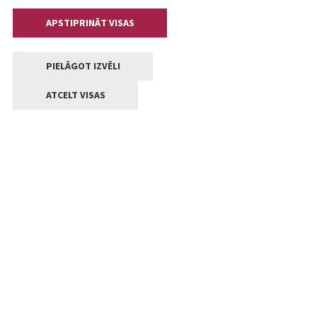
APSTIPRINĀT VISAS
PIELĀGOT IZVĒLI
ATCELT VISAS
Kontakti
Jelgavas valstpilsētas pašvaldība
Lielā iela 11, Jelgava, LV-3001
+371 63005522