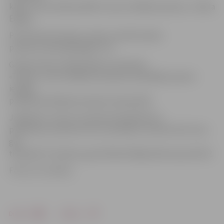
kādu, kurā vairāk parādītu savas vokālās prasmes,» stāsta
Edgars.
Par Katrīnes dziesmu varēs uzzināt šovakar
pulksten 20 kanālā RigaTV 24.
Galveno balvu dalībniekiem nodrošina
«Tallink», kā arī labākais karaokes dziedātājs saņems
iespēju
piedalīties Baltijas karaoke čempionātā.
Jāpiebilst, ka šovs norisinās tiešraidē katru
piektdienu pulksten 20 un skatītāji ir aicināti vērot šovu
gan
tiešraidē TV ekrānos, gan klātienē Rīgā, Blaumaņa ielā 32.
Foto: no JV arhīva
Drukāt
Dalīties