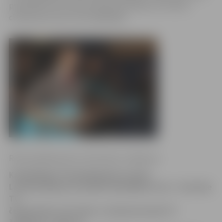
pusfinālā, bet viņa sieva Katrīne šovakar, 20. martā,
cīnīsies par vietu ceturtdaļfinālā.
Ritma Gaidamoviča, Ilze Knusle-Jankevica
Kanālā RigaTV 24 piektdienās translē
Latvijā nebijušu muzikāli izklaidējošu šovu – Karaoke
TV
čempionātu. Par titulu «Latvijas karaoke TV