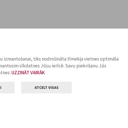
ņu izmantošanai, tiks nodrošināta tīmekļa vietnes optimāla
zmantosim sīkdatnes Jūsu ierīcē. Savu piekrišanu Jūs
atnes.
UZZINĀT VAIRĀK
.
I
ATCELT VISAS
Klientu apkalpošana