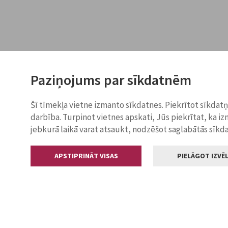
Paziņojums par sīkdatnēm
Šī tīmekļa vietne izmanto sīkdatnes. Piekrītot sīkdat
darbība. Turpinot vietnes apskati, Jūs piekrītat, ka i
jebkurā laikā varat atsaukt, nodzēšot saglabātās sīkd
APSTIPRINĀT VISAS
PIELĀGOT IZVĒL
Kontakti