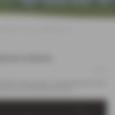
Jelgavnieki «On My Way» laiž klajā jaunu dziesmu
ajā jaunu dziesmu
30/01/2019
n My Way» dziesma «Lidojot». Jaunās kompozīcijas mūzikas
nieks, kurš ir arī dziesmas teksta autors.