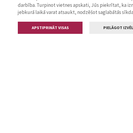
darbība. Turpinot vietnes apskati, Jūs piekrītat, ka i
jebkurā laikā varat atsaukt, nodzēšot saglabātās sīkd
APSTIPRINĀT VISAS
PIELĀGOT IZVĒL
Kontakti
Jelgavas valstp
Lielā iela 11
+371 630055
pasts@jelga