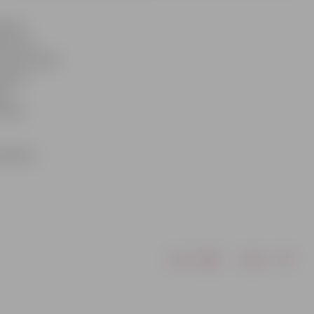
ažreiz
āds mazs
kuram vairāk
 kā arī
ri
nieks.
mēšanas
Drukāt
Dalīties