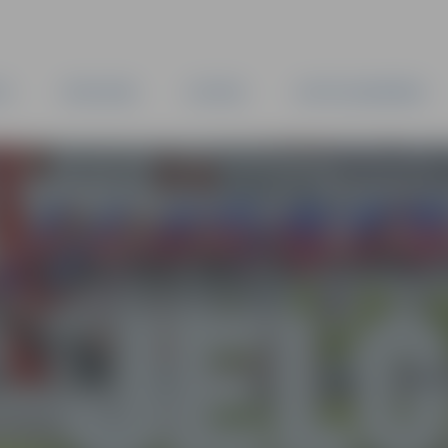
TA
PAŠVALDĪBA
IESTĀDES
KAPITĀLSABIEDRĪBAS