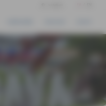
LV
EN
Iestatījumi
UZŅĒMĒJDARBĪBA
PAKALPOJUMI
KONTAKTI