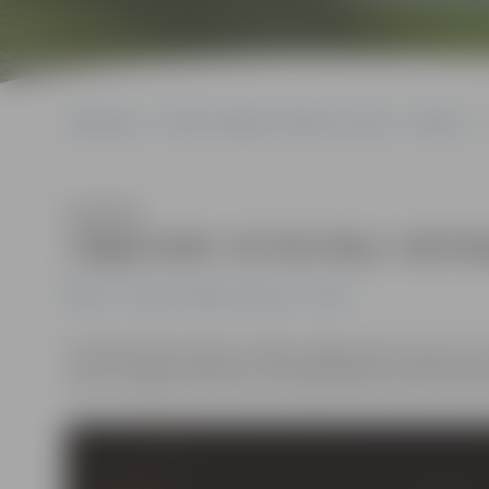
Sākumlapa
Portāla “Jelgavas Vēstnesis” arhīvs
Mūzika
Klausīties
Jelgavnieki «On My Way» laiž kl
Mūzika
Portāla “Jelgavas Vēstnesis” arhīvs
Šonedēļ radiostacijās nonākusi jelgavnieku grupas «O
autori ir Aigars Kudrickis, Kristaps Baltiņš un Gatis Mūr