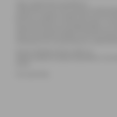
«Šķiet, pienākuši laiki, kad spēlēties ar
cilvēku jūtām un lauzt sirdis ir pavisam normāli. Kad d
paskatos uz cilvēkiem sev apkārt, šķiet, ka te būtu t
lauzto siržu karalauks, kurā notiek sacensības – kurš 
nodarīs pāri. Arī pats esmu bijis šādā situācijā, taču, lai
nebūtu, tās māca kļūt stiprākam un lidot tam visam pā
neatskatoties. Par to arī jaunā dziesma,» norāda G.Mūr
Grupas «On My Way» dziesma «Lidojot» no
nākamās nedēļas būs pieejama lejupielādes un strau
vietnēs.
Foto: publicitātes