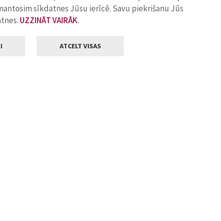
zmantosim sīkdatnes Jūsu ierīcē. Savu piekrišanu Jūs
atnes.
UZZINĀT VAIRĀK
.
I
ATCELT VISAS
Klientu apkalpošana
ilsētas pašvaldība
Darba laiks
, Jelgava, LV-3001
Pirmdienās
8.00 - 18.00
Otrdienās
8.00 - 17.00
22
Trešdienās
8.00 - 17.00
va.lv
Ceturtdienās
8.00 - 17.00
Piektdienās
8.00 - 14.30