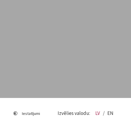
Izvēlies valodu:
LV
EN
Iestatījumi