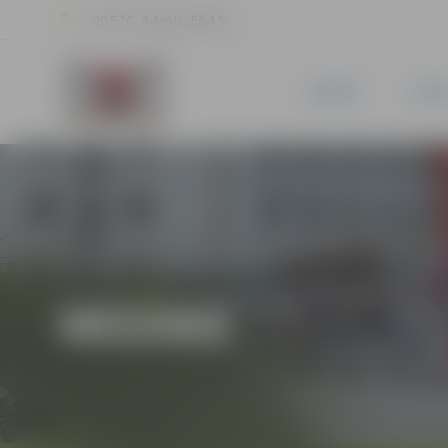
20.5 °C, 4.4 m/s, 56.4 %
JAUNUMI
PILSĒ
MŪZIKA