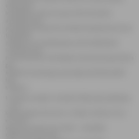
stafetē, gan
interaktīvos uzdevumos, gan citās interesantās
aktivitātēs. Visos
pusfināla kontrolpunktos skolēniem bija jāizmanto savas
teorētiskās
zināšanas un arī radošā pieeja, katram dalībniekam
izmantojot savas
novatora prasmes. Veiksmīgam startam bija nepieciešams
gan
saliedēts komandas gars, gan spēja individuāli parādīt
labu
sniegumu.
Pusfināla uzvarētāji – komanda «Tālbraucēju akadēmija»
– savā
īpašumā ieguva braucienu uz «Ahhaa» zinātnes centru,
otro vietu
ieguvusī komanda «Foto radari» – velosipēda
spidometrus, bet trešā