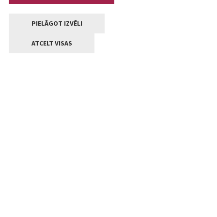
PIELĀGOT IZVĒLI
ATCELT VISAS
Kontakti
Jelgavas valstpilsētas pašvaldība
Lielā iela 11, Jelgava, LV-3001
+371 63005522
pasts@jelgava.lv