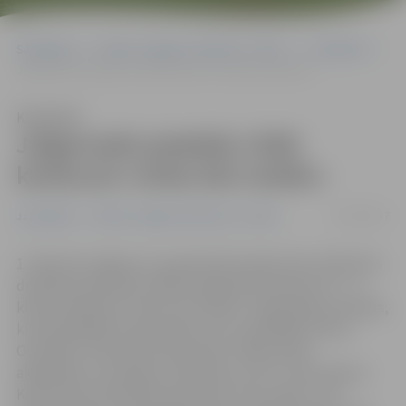
Sākumlapa
Portāla “Jelgavas Vēstnesis” arhīvs
Jauniešiem
Jelgavnieki piedalās CSDD konkursā «Gribu būt mobils»
Klausīties
Jelgavnieki piedalās CSDD
konkursā «Gribu būt mobils»
02/02/2017
Jauniešiem
Portāla “Jelgavas Vēstnesis” arhīvs
1. februārī Jelgavas 2. pamatskolā notika Ceļu Satiksmes
drošības direkcijas (CSDD) organizētā konkursa 6. – 8.
klašu skolēniem «Gribu būt mobils» reģionālais pusfināls,
kurā piedalījās 10 komandas. Par uzvarētājiem kļuva
Ozolnieku vidusskolas komanda «Tālbraucēju
akadēmija», kas ieguva 19 punktus, bet 2. vietu ieguva
Kalnciema vidusskolas komanda «Foto radari». No