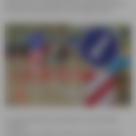
jelgavniekiem visaugstākā pozīcija Spīdolas ģimnāzijas
komandai «Spīdolas sargi», kas ierindojās 4. vietā.
Pusfinālā dalībniekiem bija jārāda savas padziļinātās
zināšanas
ceļu satiksmes drošības noteikumos, iesaistoties gan