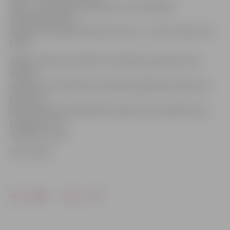
vieta – velosipēda saslēdzējus, taču pārējiem
dalībniekiem tika
dāvāti atstarojoši piemiņas suvenīri – vestes, aproces un
krekli.
Šogad «Gribu būt mobils» norisinās jau desmito reizi,
attīstot
skolēnos ceļu satiksmes drošības izglītības prasmes un
gatavojot
jauno satiksmes dalībnieku paaudzi, kas apzinās savus
pienākumus un
tiesības uz ceļa.
Foto: CSDD
Drukāt
Dalīties