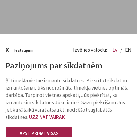
Izvēlies valodu:
LV
EN
Iestatījumi
Paziņojums par sīkdatnēm
Šī tīmekļa vietne izmanto sīkdatnes. Piekrītot sīkdatņu
izmantošanai, tiks nodrošināta tīmekļa vietnes optimāla
darbība. Turpinot vietnes apskati, Jūs piekrītat, ka
izmantosim sīkdatnes Jūsu ierīcē. Savu piekrišanu Jūs
jebkurā laikā varat atsaukt, nodzēšot saglabātās
sīkdatnes.
UZZINĀT VAIRĀK
.
APSTIPRINĀT VISAS