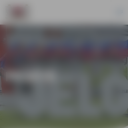
PILSĒTĀ