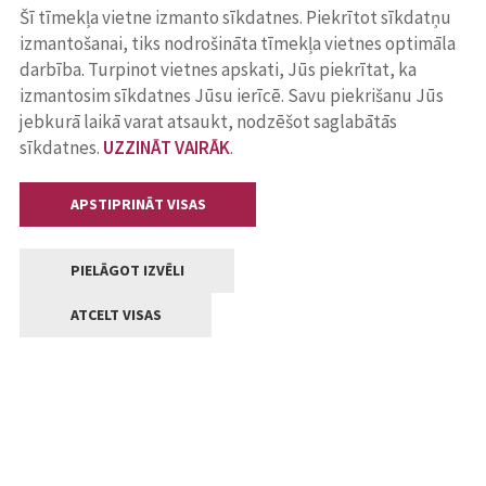
Šī tīmekļa vietne izmanto sīkdatnes. Piekrītot sīkdatņu
izmantošanai, tiks nodrošināta tīmekļa vietnes optimāla
darbība. Turpinot vietnes apskati, Jūs piekrītat, ka
izmantosim sīkdatnes Jūsu ierīcē. Savu piekrišanu Jūs
jebkurā laikā varat atsaukt, nodzēšot saglabātās
sīkdatnes.
UZZINĀT VAIRĀK
.
APSTIPRINĀT VISAS
PIELĀGOT IZVĒLI
ATCELT VISAS