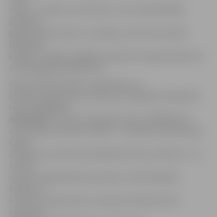
telpas – rotaļas zonu bērniem, virtuvi apmeklētāju
ģimenēm,
garderobi pacientiem, trenažieru zāli, kā arī vecāku
labsajūtas
kabinetu. Papildu iegādāts aprīkojums ergoterapeita un
audiologopēda kabinetiem.
Kā jau iepriekš minēts, ziedot bērnu ar
kustību traucējumiem atbalstam iespējams labdarības
fonda
«Ziedot.lv»
mājaslapā
, zvanot pa labdarības tālruni 90067007 vai
visos «Maxima Latvija» veikalos – ziedojumu kastītēs pie
kasēm.
Ziedojumus administrē labdarības fonds «Ziedot.lv», un
tie tiek
izlietoti rehabilitācijas procedūru nodrošināšanai
bērniem ar
kustību traucējumiem, inovāciju ieviešanā, kā arī
speciālistu