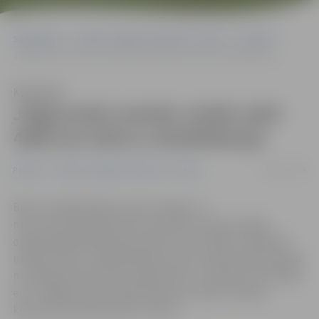
Sākumlapa
Portāla “Jelgavas Vēstnesis” arhīvs
Pilsētā
Jelgavnieki saziedo vairāk nekā 4000 eiro bērnu rehabilitācijai
Klausīties
Jelgavnieki saziedo vairāk nekā
4000 eiro bērnu rehabilitācijai
26/11/2019
Pilsētā
Portāla “Jelgavas Vēstnesis” arhīvs
Bērnu rehabilitācijas centra «Poga» un
mazumtirdzniecības tīkla «Maxima Latvija» kopīgi
organizētajā labdarības akcijā, kuras mērķis ir palīdzēt
uzlabot bērnu rehabilitācijas nozari Latvijā, laika periodā
no šī gada janvāra līdz septembrim ir saziedoti 112 709,02
eiro. Jelgavas iedzīvotāji «Maxima Latvija» veikalos
kopumā saziedojuši 4211, 30 eiro.