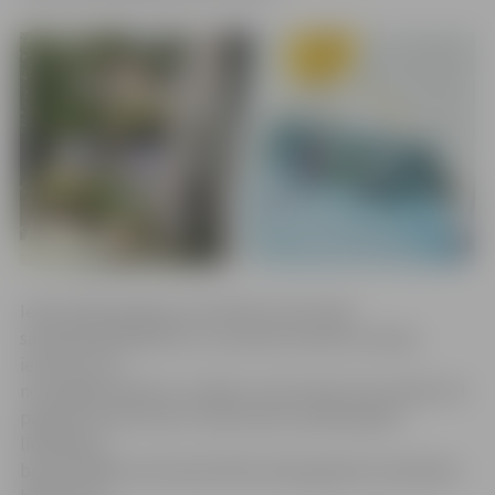
Iedzīvotāji ziedojumu kastītēs visā Latvijā
saziedoja 69 650,95 eiro, savukārt produktu akcijas
ietvaros, kas
norisinājās «Maxima» veikalos visā Latvijā, tika savākti vēl
papildu 42 767,23 eiro. Pateicoties saziedotajiem
līdzekļiem,
bijusi iespēja nodrošināt 459 audiologopēda nodarbības