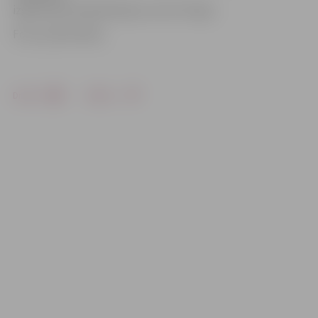
izglītošanā rehabilitācijas centrā «Poga».
Foto: publicitātes
Drukāt
Dalīties