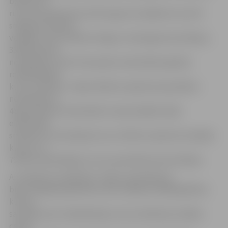
bērniem ar
runas traucējumiem, 814 muguras masāžas kursus 84
smagi slimu bērnu
vecākiem, 391 «Daktera Pogas» neirologa konsultācijas,
350 Motomed
nodarbības, kā arī 9 mazuļiem nodrošināts agrīnās
rehabilitācijas
kurss «Podziņa». Tāpat 36 bērni saņēmuši speciālista
novērtējumu,
46 pacientiem nodrošināts transkraniālās tiešās
elektriskās
smadzeņu stimulācijas kurss, 55 bērni saņēmuši masāžas
kursus, un
79 bērni apmeklējuši uztura speciālista konsultācijas.
Ar ziedojumu palīdzību «Poga» speciālistiem
bijusi iespēja papildināt savas zināšanas tālākizglītības
kursos,
savukārt pats rehabilitācijas centrs iekārtojis vairākas
centra