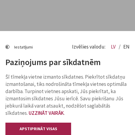
Izvēlies valodu:
LV
EN
Iestatījumi
Paziņojums par sīkdatnēm
Šī tīmekļa vietne izmanto sīkdatnes. Piekrītot sīkdatņu
izmantošanai, tiks nodrošināta tīmekļa vietnes optimāla
darbība. Turpinot vietnes apskati, Jūs piekrītat, ka
izmantosim sīkdatnes Jūsu ierīcē. Savu piekrišanu Jūs
jebkurā laikā varat atsaukt, nodzēšot saglabātās
sīkdatnes.
UZZINĀT VAIRĀK
.
APSTIPRINĀT VISAS