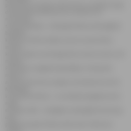
policistiem runci Rūdi un bebru Bruno, muzikāli un skaļi,
demonstrējot priekšnesumus un iesaistot 124
motorizētus
transportlīdzekļus – tādi šogad Pilsētas svētku gājienā
bija darba
kolektīvi, mācību iestādes, pulciņi un sporta klubi,
interešu
klubiņi, spējot noturēt jelgavnieku interesi stundu un 35
minūtes.
Pilsētnieki, kuri gājienā nepiedalījās, to vēroja ielas
malās, no
autobusu pieturām, pa logiem, pie darbavietu durvīm.
Neatkarīgi,
kurā pusē atrodoties – uz centrālās ielas gājienā vai tās
malās
skatītāju rindās –, tieši gājiens visspēcīgāk ikvienam ļauj
izjust
pēdējo divu gadu Pilsētas svētku devīzi «Mēs esam