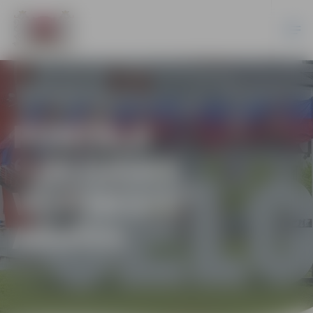
PORTĀLA
“JELGAVAS
VĒSTNESIS”
ARHĪVS