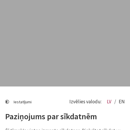
Izvēlies valodu:
LV
EN
Iestatījumi
Paziņojums par sīkdatnēm