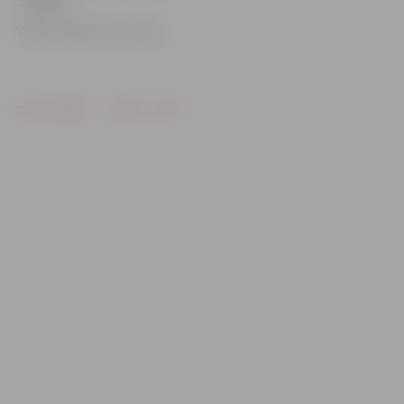
Jelgava».
Video: Māris Martinsons
Drukāt
Dalīties