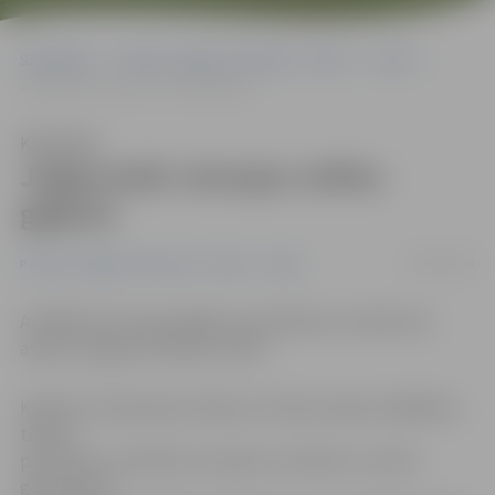
Sākumlapa
Portāla “Jelgavas Vēstnesis” arhīvs
Video
Jelgavnieki vienojas svētku gājienā
Klausīties
Jelgavnieki vienojas svētku
gājienā
26/05/2018
Portāla “Jelgavas Vēstnesis” arhīvs
Video
Ar 3945 metrus garu gājienu pa pilsētas centrālo ielu
atklāti Jelgavas Pilsētas svētki.
Krāsaini, interesantos tērpos, formās, kopā ar dažādiem
tēliem,
piemēram, multfilmu varoņiem, mīmiem un valsts
galvenajiem