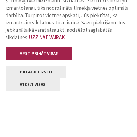
Šī tīmekļa vietne izmanto sīkdatnes. Piekrītot sīkdatņu
izmantošanai, tiks nodrošināta tīmekļa vietnes optimāla
darbība. Turpinot vietnes apskati, Jūs piekrītat, ka
izmantosim sīkdatnes Jūsu ierīcē. Savu piekrišanu Jūs
jebkurā laikā varat atsaukt, nodzēšot saglabātās
sīkdatnes.
UZZINĀT VAIRĀK
.
APSTIPRINĀT VISAS
PIELĀGOT IZVĒLI
ATCELT VISAS