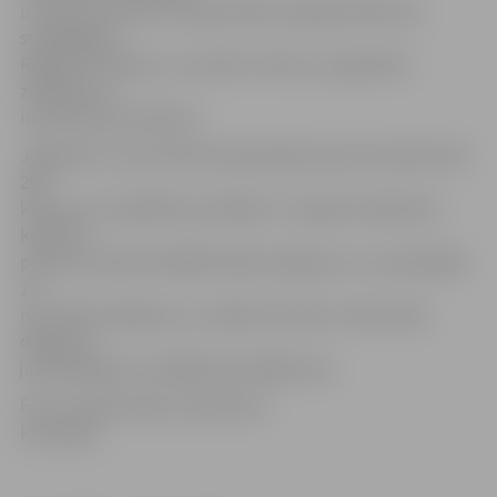
uzsvēra, ka viņiem tā bija lieliska iespēja ielūkoties
svarīgākajās
Rīgas pils telpās un uzzināt to vēsturi, paplašinot
zināšanas ar
interesantiem faktiem.
Jāpiebilst, ka iniciatīvā iesaistījušās kopumā vairāk nekā
290
klases no 27 izglītības iestādēm. Trīs gadu laikā klašu
kolektīvi
pieteica vairāk nekā 850 lokālos dārgumus un apmeklēja
20
nacionālos dārgumus, norāda iniciatīvas «Nacionālo
dārgumu
jaunatklāšana» vadītāja Elīna Miķelsone.
Foto: Latvijas Valsts prezidenta
kanceleja