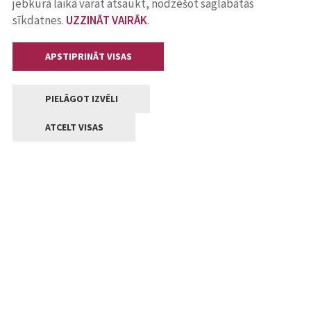
jebkurā laikā varat atsaukt, nodzēšot saglabātās
sīkdatnes.
UZZINĀT VAIRĀK
.
APSTIPRINĀT VISAS
PIELĀGOT IZVĒLI
ATCELT VISAS
Kontakti
Jelgavas valstpilsētas pašvaldība
Lielā iela 11, Jelgava, LV-3001