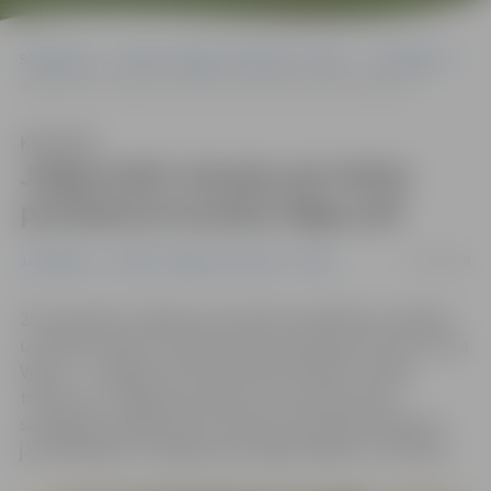
Sākumlapa
Portāla “Jelgavas Vēstnesis” arhīvs
Jauniešiem
Jelgavnieki viesojas pie Valsts prezidenta kundzes Rīgas pilī
Klausīties
Jelgavnieki viesojas pie Valsts
prezidenta kundzes Rīgas pilī
01/10/2018
Jauniešiem
Portāla “Jelgavas Vēstnesis” arhīvs
28. septembrī Jelgavas pirmsskolas izglītības audzēkņi
un skolēni tikās ar Latvijas Valsts prezidenta kundzi Ivetu
Vējoni – uz Rīgas pili tika aicināti aktīvākie Latvijas,
tostarp, arī Jelgavas jaunieši, kuri Latvijas valsts
simtgades programmas iniciatīvā «Nacionālo dārgumu
jaunatklāšana» trešajā posmā rādīja labākos rezultātus.