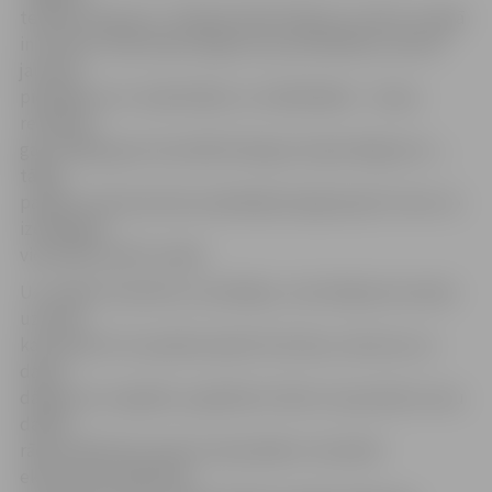
tehnikuma grupu. Tikšanās laikā I.Vējone uzsvēra, ka šajā
iniciatīvas «Nacionālo dārgumu jaunatklāšana» posmā
jaunieši
pierādīja, ka ir visaktīvākie un zinātkārākie – tie jau
redzējuši
gan vietējā, gan nacionālā mēroga Latvijas dārgumus –,
tādēļ
papildu interesentiem piedāvāja kopīgi iepazīt vienu no
izcilākajām
viduslaiku pilīm Latvijā.
Uzrunājot iniciatīvas uzvarētājus, Iveta Vējones kundze
uzsvēra,
ka būtiski arī turpmāk saskatīt kultūras, vēstures un
dabas
dārgumus visapkārt, papildinot: bērni un jaunieši ar savu
dalību
rāda priekšzīmi saviem vienaudžiem. Savukārt
ekskursijas dalībnieki