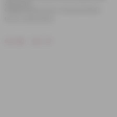
Zane Leikuma.
Godalgoto jauniešu treneris – Normunds Hofmanis.
Foto: no «Jundas» albuma
Drukāt
Dalīties