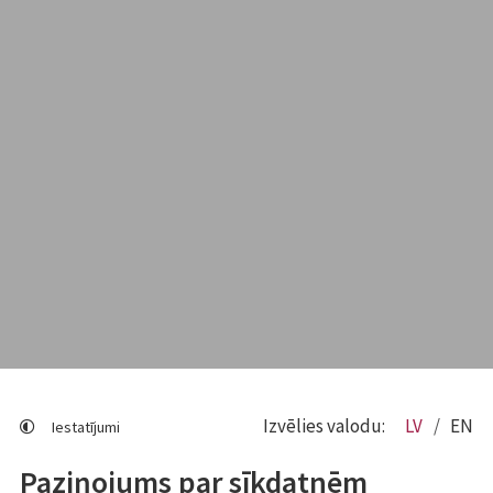
Izvēlies valodu:
LV
EN
Iestatījumi
Paziņojums par sīkdatnēm