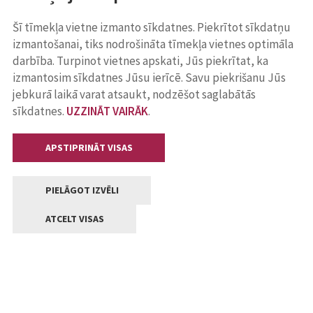
Šī tīmekļa vietne izmanto sīkdatnes. Piekrītot sīkdatņu
izmantošanai, tiks nodrošināta tīmekļa vietnes optimāla
darbība. Turpinot vietnes apskati, Jūs piekrītat, ka
izmantosim sīkdatnes Jūsu ierīcē. Savu piekrišanu Jūs
jebkurā laikā varat atsaukt, nodzēšot saglabātās
sīkdatnes.
UZZINĀT VAIRĀK
.
APSTIPRINĀT VISAS
PIELĀGOT IZVĒLI
ATCELT VISAS