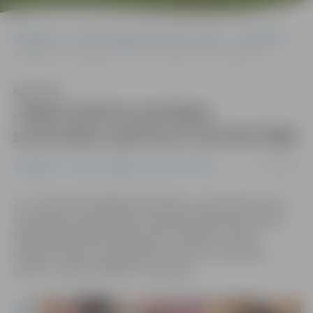
Sākumlapa
Portāla “Jelgavas Vēstnesis” arhīvs
Jauniešiem
Jelgavniekiem godalgas sacensībās alpīnisma tehnikā Rīgā
Klausīties
Jelgavniekiem godalgas
sacensībās alpīnisma tehnikā Rīgā
04/03/2016
Jauniešiem
Portāla “Jelgavas Vēstnesis” arhīvs
27. un 28. februārī Rīgā notika bērnu un jauniešu centra
«Daugmale» organizētās sacensības alpīnisma tehnikā.
Tajās 48 dalībnieku konkurencē startēja un labus
sniegumus guva arī jelgavnieki – bērnu un jauniešu
centra «Junda»/«Remoss» audzēkņi.