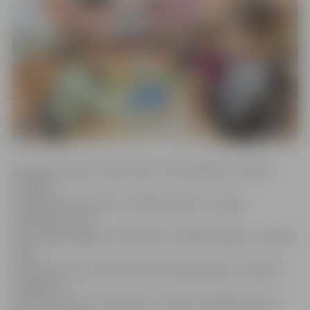
D grupā meiteņu konkurencē trešo labāko rezultātu
uzrādīja
Lūcija Krista Krūmiņa un Nellija Gurkle, C grupā
meitenēm trešo
vietu ieguva Egija Luka Indāne un Milāna Palēna, savukārt
zēnu
konkurencē otrā vieta Kristeram Šabanskam un Raivim
Hofmanim,
informē «Jundas» direktores vietniece izglītības jomā