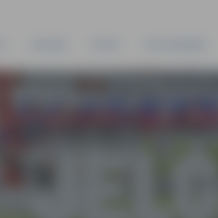
TA
PAŠVALDĪBA
IESTĀDES
KAPITĀLSABIEDRĪBAS