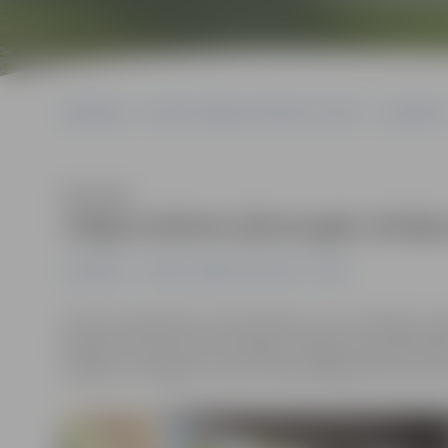
Sākumlapa
Portāla “Jelgavas Vēstnesis” arhīvs
Jauniešiem
Klausīties
Jelgavniekiem jāizraugās zīmēju
Jauniešiem
Portāla “Jelgavas Vēstnesis” arhīvs
Līdz 29. septembrim tirdzniecības centra «Pilsētas pas
zīmējumu konkursam iesniegto Jelgavas bērndārznieku 
noteiks to zīmējumu, kas no mūsu pilsētas tiks izvirzīt