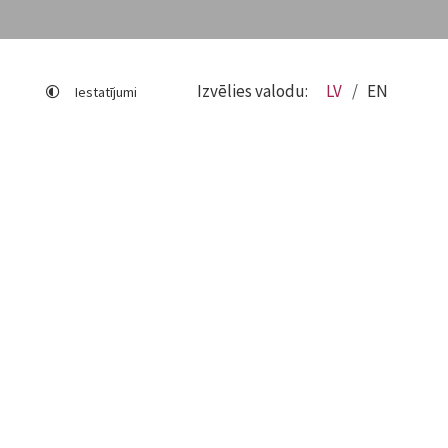
Izvēlies valodu:
LV
EN
Iestatījumi
Lapas karte
Viegli lasīt