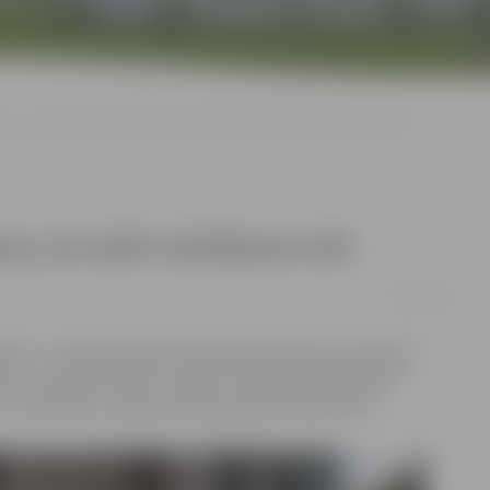
Jelgavniekiem jāizraugās zīmējums, ko sūtīt vērtēšanai LOK
ms, ko sūtīt vērtēšanai LOK
24/09/2019
āža» 2. stāvā apskatāma Olimpiskajai dienai veltītajam
un skolēnu darbu izstāde. Tieši skatītāji balsojot
s vērtēšanai Latvijas Olimpiskajā komitejā (LOK).