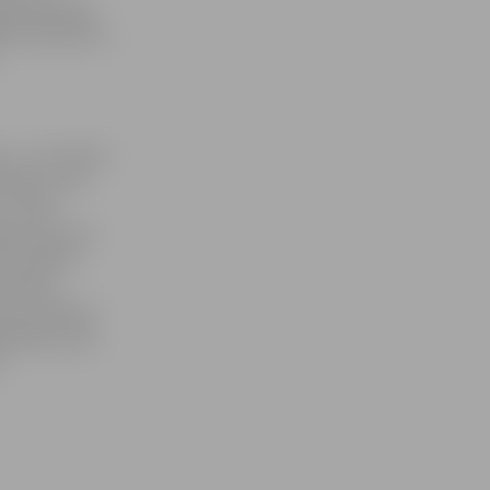
iskās dienas
as talismans»,
i – 11 no tiem
lēni. «Visi
 un līdz
lsot par savu
ks nosūtīts
.Homiča,
centra saņems
āk balsu, bet
m.