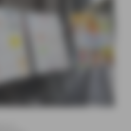
un 1.–6.