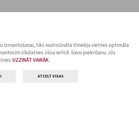
ņu izmantošanai, tiks nodrošināta tīmekļa vietnes optimāla
zmantosim sīkdatnes Jūsu ierīcē. Savu piekrišanu Jūs
atnes.
UZZINĀT VAIRĀK
.
I
ATCELT VISAS
Klientu apkalpošana
ilsētas pašvaldība
Darba laiks