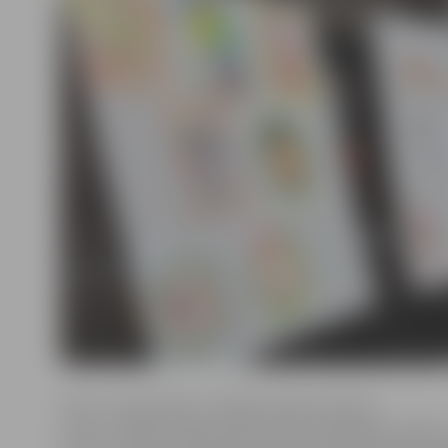
Līdz 17. septembrim Jelgavas Sporta servisa
centrs aicināja Jelgavas pirmsskolas izglītības iestāžu 