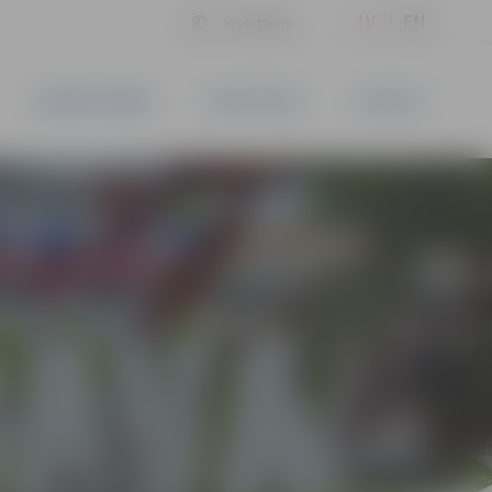
LV
EN
Iestatījumi
UZŅĒMĒJDARBĪBA
PAKALPOJUMI
KONTAKTI