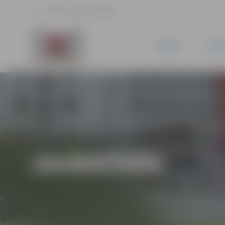
25.4 °C, 2.3 m/s, 70.4 %
JAUNUMI
PILSĒ
JAUNIEŠIEM