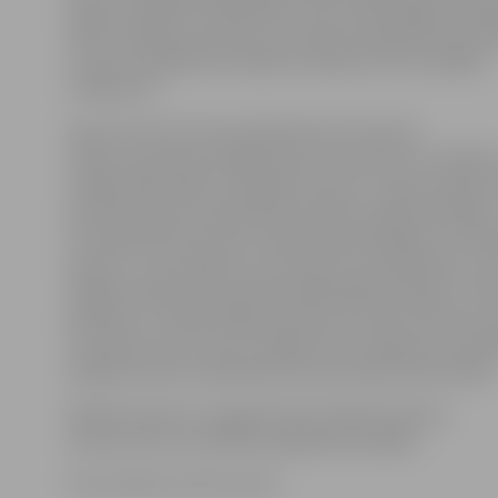
klases audzēkņus piedalīties LOK izsludinātajā «Olimp
2019» zīmējumu konkursā «Latvijas olimpiskās komand
no katras izglītības iestādes iesniedzot divus labākos
zīmējumus.
Sporta Servisa centra pārstāve Arita Homiča
stāsta, ka pavisam šogad konkursā saņemti 27 zīmējum
radījuši bērnudārzu audzēkņi, bet 16 – sākumskolas sko
šie darbi šobrīd ir apskatāmi izstādē «Pilsētas pasāžā»,
29. septembrim ikviens izstādes apmeklētājs var noba
favorītu. Tas zīmējums, kas saņems visvairāk balsu, ti
tālākai vērtēšanai Latvijas Olimpiskajā komitejā,» tā A
piebilstot, ka pārsteiguma balvas no Sporta Servisa 
trīs darbu autori, kuru zīmējumi būs saņēmuši visvair
pārējie konkursa dalībnieki tiks pie pateicības balvā
Radošo konkursu organizē LOK, atbalsta Sporta
servisa centrs un pilsētas izglītības iestādes.
Foto: Sporta servisa centrs