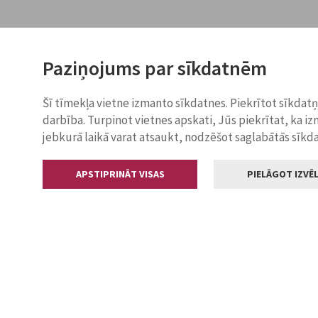
Paziņojums par sīkdatnēm
Šī tīmekļa vietne izmanto sīkdatnes. Piekrītot sīkdat
darbība. Turpinot vietnes apskati, Jūs piekrītat, ka i
jebkurā laikā varat atsaukt, nodzēšot saglabātās sīkd
APSTIPRINĀT VISAS
PIELĀGOT IZVĒL
Kontakti
Jelgavas valstp