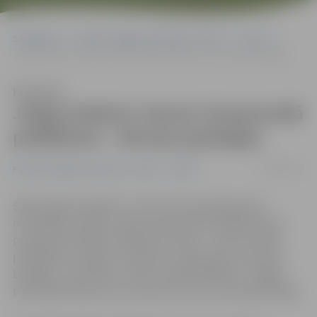
Sākumlapa
Portāla “Jelgavas Vēstnesis” arhīvs
Sports
Jelgavniekiem ziemas čempionātā peldēšanā – deviņas godalgas
Klausīties
Jelgavniekiem ziemas čempionātā
peldēšanā – deviņas godalgas
26/02/2017
Portāla “Jelgavas Vēstnesis” arhīvs
Sports
Šajā nedēļas nogalē LLU sporta nama peldbaseinā
norisinājās Latvijas ziemas čempionāts peldēšanā, kas
pulcēja rekordlielu dalībnieku skaitu – aptuveni 400
peldētājus no Rīgas, Valmieras, Daugavpils, Ventspils,
Liepājas, Jūrmalas un citām Latvijas pilsētām. Jelgavu
pārstāvēja 38 sportisti, kopumā izcīnot deviņas godalgas.