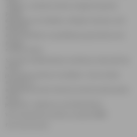
Jelgavas. «Ir patīkami redzēt, ka šogad čempionāts
pulcēja
dalībniekus arī no Ādažiem, Jēkabpils, Kokneses. Lielā
dalībnieku
interese pierāda to, ka peldēšanas popularitāte arvien
pieaug,»
norāda Z.Ozoliņa.
Sacensību atklāšanā īpaša uzmanība jau tradicionāli tika
veltīta
jauno Sporta meistaru sumināšanai – šoreiz sudraba
nozīmītes un
apliecības par Sporta meistara normatīva izpildi saņēma
arī divi
jelgavnieki – Iļja Boicovs un Kristiāna Kalniņa.
Visus čempionāta rezultātus var apskatīt
ŠEIT
.
Foto: Austris Auziņš