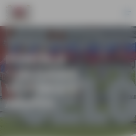
PORTĀLA
“JELGAVAS
VĒSTNESIS”
ARHĪVS