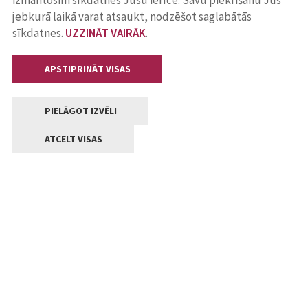
izmantosim sīkdatnes Jūsu ierīcē. Savu piekrišanu Jūs
jebkurā laikā varat atsaukt, nodzēšot saglabātās
sīkdatnes.
UZZINĀT VAIRĀK
.
APSTIPRINĀT VISAS
PIELĀGOT IZVĒLI
ATCELT VISAS
Kontakti
Jelgavas valstpilsētas pašvaldība