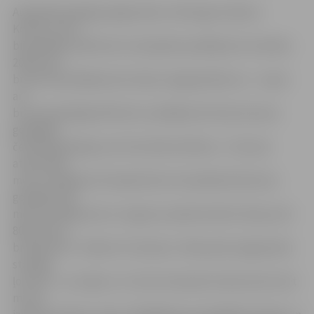
Augstāko godalgu jelgavnieku vidū ieguva Deniss
Komars, kurš
bija labākais 200 metru kompleksa peldējumā. Sudrabu
200 metru
brīvā stila peldējumā izcīnīja Jevgeņijs Boicovs – viņam
arī
bronzas godalga 100 metru peldējumā. Divas bronzas
godalgas
čempionātā ieguva arī Veronika Gorškova – tās viņai
atnesa 400
metru peldējumi brīvajā stilā un kompleksā. Bronzas
godalgu 100
metru peldējumā uz muguras saņēma Andris Skuja, bet
800 metros
brīvajā stilā – Roberts Freimanis. «Manuprāt, jelgavnieki
startēja
ļoti labi – es cerēju uz 4. vietu komandu konkurencē, bet
mums