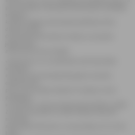
izdevās izcīnīt 3. vietu. Peldētāji sevi pierādīja ļoti labi, un
pēc sacensībām ir labi padarīta darba sajūta,» peldētāju
sniegumu
komentē Jelgavas Specializētās peldēšanas skolas
direktore Zelma
Ozoliņa. Brīvā stila stafetes vīriešiem un sievietēm
jelgavniekiem
atnesa divas bronzas medaļas.
«Neskatoties uz to, ka dalībnieku skaits bija tiešām
ievērojams,
manuprāt, mēs veiksmīgi tikām galā ar sacensību
organizatorisko
pusi, un viss noritēja, kā plānots. Es lepojos ar mūsu
peldētājiem
un treneriem – katrs savu darbu paveica lieliski,» norāda
Z.Ozoliņa. Viņa piebilst, ka šāda mēroga čempionāta
norisei bija
nepieciešami 28 tiesneši, un viņa priecājas, ka 27 no tiem
bija no