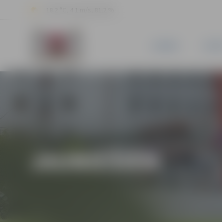
18.2 °C, 4.1 m/s, 81.2 %
JAUNUMI
PILSĒ
JAUNIEŠIEM