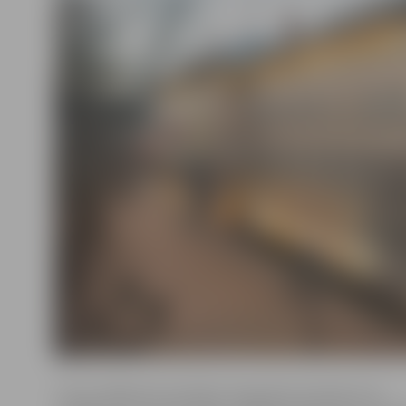
Titula «Nākotnes politiķis» ieguvēji ir jaunieši, kuri,