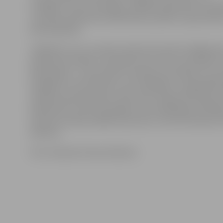
strādājot nozaru komisijās, izrādījuši īpaši aktīvu līdz
Jauniešu parlamenta deklarāciju projektu apspriešan
pilnveidošanā.
Jāpiebilst, ka 6. Jauniešu Saeima 29. aprīlī strādāja di
parlamenta sēdēs un pieņēma trīs nozaru komisijās iz
deklarācijas – par jauniešu veselības veicināšanu un j
iespējām un dzīvi laukos, par vispārējās un augstākās i
sistēmas pilnveidošanu, kā arī par Latvijas kā Eiropas 
dalībvalsts lomas stiprināšanu. No ievēlētajiem 100 
Saeimas namā pulcējās 91 jaunietis, informē Saeimas 
dienests.
Foto: Saeimas Preses dienests