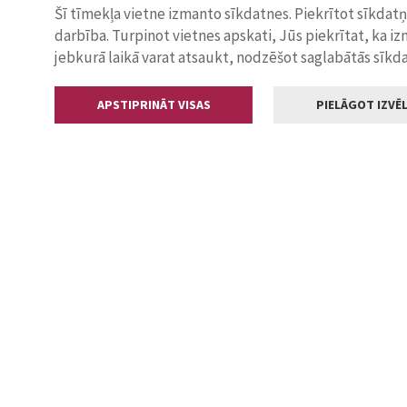
Šī tīmekļa vietne izmanto sīkdatnes. Piekrītot sīkdat
darbība. Turpinot vietnes apskati, Jūs piekrītat, ka i
jebkurā laikā varat atsaukt, nodzēšot saglabātās sīkd
APSTIPRINĀT VISAS
PIELĀGOT IZVĒL
Kontakti
Jelgavas valstp
Lielā iela 11
+371 630055
pasts@jelga