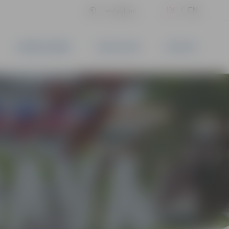
LV
EN
Iestatījumi
UZŅĒMĒJDARBĪBA
PAKALPOJUMI
KONTAKTI