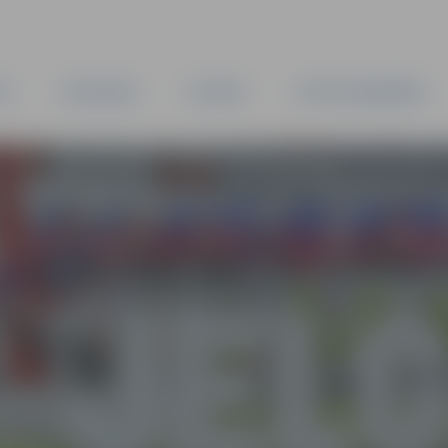
TA
PAŠVALDĪBA
IESTĀDES
KAPITĀLSABIEDRĪBAS