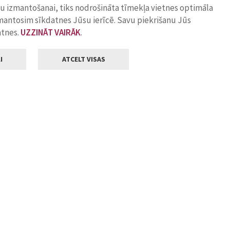
ņu izmantošanai, tiks nodrošināta tīmekļa vietnes optimāla
zmantosim sīkdatnes Jūsu ierīcē. Savu piekrišanu Jūs
atnes.
UZZINĀT VAIRĀK
.
I
ATCELT VISAS
Klientu apkalpošana
ilsētas pašvaldība
Darba laiks
, Jelgava, LV-3001
Pirmdienās
8.00 - 18.00
Otrdienās
8.00 - 17.00
22
Trešdienās
8.00 - 17.00
va.lv
Ceturtdienās
8.00 - 17.00
Piektdienās
8.00 - 14.30