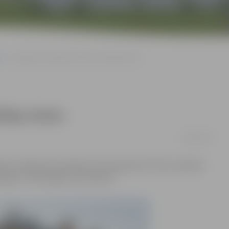
Jelgavnieks iegūst nākotnes politiķa titulu
tiķa titulu
03/05/2016
idroti nākotnes politiķa titula ieguvēji. Šo titulu saņēma
elgavas Tehnoloģiju vidusskolas.