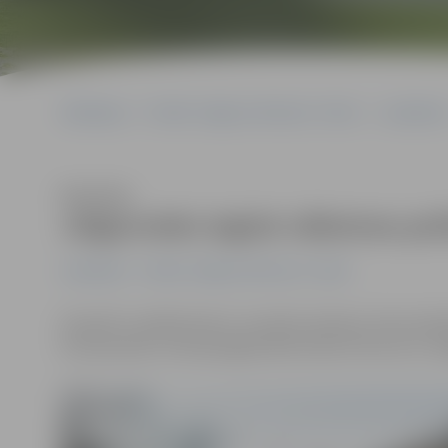
Sākumlapa
Portāla “Jelgavas Vēstnesis” arhīvs
Jauniešiem
Klausīties
Jelgavnieks iegūst nākotnes poli
Jauniešiem
Portāla “Jelgavas Vēstnesis” arhīvs
29. aprīlī, noslēdzoties 6. Jauniešu Saeimai, tika noska
četri jaunieši, tostarp jelgavnieks Edvarts Krusts no J