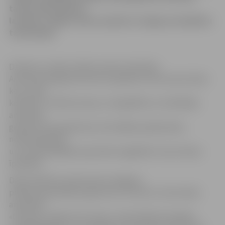
tautas tērpu skates
laureāti. Labāko vidū nosaukti arī Jelgavas kolektīvu
tautastērpi.
Dziesmu un deju svētku preses sekretāre
Aiva Rozenberga informē, ka apbalvoti tika tautas tērpi
koru, deju
kolektīvu, folkloras kopu, etnogrāfisko un koklētāju
ansambļu
grupās, kā arī godā tika celti labākie pašdarināto,
nokomplektēto
un no iepriekšējām paaudzēm saglabāto tautas tērpu
īpašnieki.
Deju kolektīvu konkurencē Jelgavas
pilsētas pašvaldības aģentūras «Kultūra» tautas deju
ansamblis
«Lielupe» saņēma otro vietu, starp folkloras kopām,