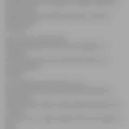
etnogrāfiskajiem un koklētāju ansambļiem īpaša balva
tika pasniegta
Jelgavas pilsētas pašvaldības aģentūras «Kultūra»
folkloras kopai
«Dimzēns».
Skate notika ar mērķi veicināt
tradīcijām atbilstošu tautas tērpu darināšanu un
valkāšanu,
rosinātu interesi par sava novada tautas tērpu, tā
komplektēšanas
iespējām.
XXIV Vispārējo latviešu Dziesmu un XIV
Deju svētku latviešu tautas tērpu skatē īpašo balvu
starp koriem
saņēma Madonas rajona Ļaudonas pagasta jauktais koris
«Lai top»,
bet pirmo vietu – Ogres novada kultūras centra jauktais
koris