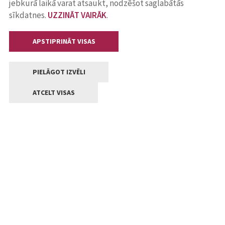
jebkurā laikā varat atsaukt, nodzēšot saglabātās
sīkdatnes.
UZZINĀT VAIRĀK
.
APSTIPRINĀT VISAS
PIELĀGOT IZVĒLI
ATCELT VISAS
Kontakti
Jelgavas valstpilsētas pašvaldība
Lielā iela 11, Jelgava, LV-3001