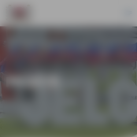
PILSĒTĀ