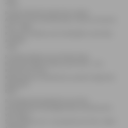
«Ogre».
No deju kolektīviem īpašu balvu saņēma
Alūksnes tautas nama deju kopa «Jukums», bet pirmo
vietu – Rīgas
Kultūras un mākslas centra «Mazā ģilde» tautas deju
ansamblis
«Līgo»
No pašdarinātajiem tautas tērpiem īpašu
balvu ieguva Agita Pumpure, pirmo vietu – Inta
Mūrniece, otro vietu
Maija Kulakova un Dita Brūzīte, savukārt trešajā vietā
palika Māra
Eglīte.
Nominācijā nokomplektētie tautas tērpi
pie īpašās balvas tika Dagnija Kupča, savukārt pirmo
vietu ieguva
Šternu ģimene, otro – Auzu ģimene, bet trešo – Baiba