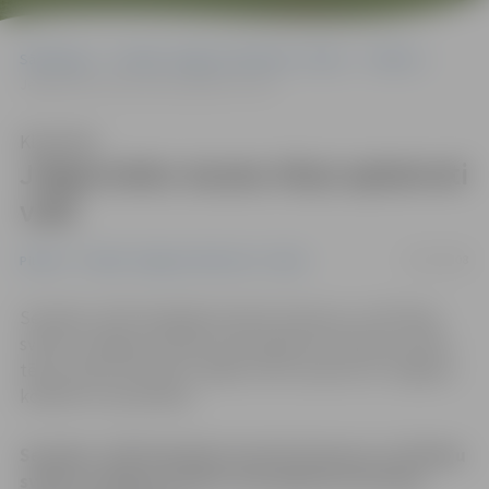
Sākumlapa
Portāla “Jelgavas Vēstnesis” arhīvs
Pilsētā
Jelgavnieku tautas tērpi apbalvoti vidū
Klausīties
Jelgavnieku tautas tērpi apbalvoti
vidū
14/07/2008
Pilsētā
Portāla “Jelgavas Vēstnesis” arhīvs
Sestdien, XXIV Vispārējo latviešu Dziesmu un XIV Deju
svētku noslēguma dienā, tika apbalvoti latviešu tautas
tērpu skates laureāti. Labāko vidū nosaukti arī Jelgavas
kolektīvu tautastērpi.
Sestdien, XXIV Vispārējo latviešu Dziesmu un XIV Deju
svētku noslēguma dienā, tika apbalvoti latviešu