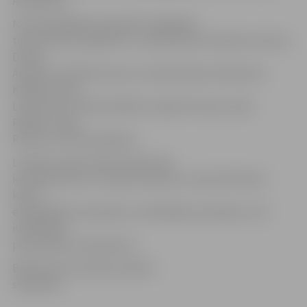
Aleksejuka.
No iepriekšējām paaudzēm saglabāto
tautas tērpu īpašnieki ir un pie balvām tika Biruta Celms,
Dzidra
Ambolte, Elfrīda Ezeriņa, Lūcija Gorbika, Maira Kate
Klāsēna, Brita
Lara Kurmis, Mirdza Pabērza, Ilga Prenclava, Alda
Pakalne, Līga
Reitere un Alvīna Škipere.
Latviešu tautas tērpu skatei tika
iesniegti 30 koru, 52 deju kolektīvu, deviņi folkloras
kopu,
etnogrāfisko ansambļu un koklētāju ansambļu un 51
individuālo
pretendentu pieteikums.
Balvās katrs laureāts saņēma
stopsaktu.