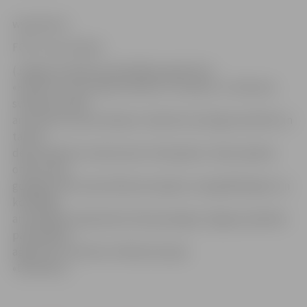
www.leta.lv
FOTO: Ivars Veiliņš
(Jelgavas pilsētas pašvaldības aģentūras
«Kultūra» tautas deju kolektīvs «Lielupe» uz Dziesmu
svētkiem devās
ar jauniem tautas tērpiem. Skatē tie atzinīgi novērtēti un
tautas
deju kolektīvu konkurencē «lielupiešu» tērpi saņēma
otrās vietas
godalgu. Bet starp folkloras kopām, etnogrāfiskajiem un
koklētāju
ansambļiem īpaša balva tika pasniegta Jelgavas pilsētas
pašvaldības
aģentūras «Kultūra» folkloras kopai
«Dimzēns»)
.