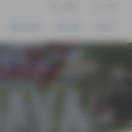
LV
EN
Iestatījumi
UZŅĒMĒJDARBĪBA
PAKALPOJUMI
KONTAKTI