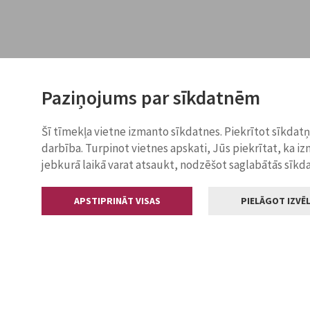
Paziņojums par sīkdatnēm
Šī tīmekļa vietne izmanto sīkdatnes. Piekrītot sīkdat
darbība. Turpinot vietnes apskati, Jūs piekrītat, ka i
jebkurā laikā varat atsaukt, nodzēšot saglabātās sīkd
APSTIPRINĀT VISAS
PIELĀGOT IZVĒL
Kontakti