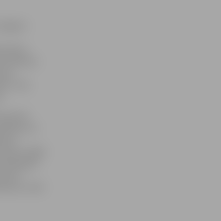
Colgate»
as bijusi
as kabinets
ejot
lēni. Taču
a.
kopumā ir
problēma un
nista.
zobiem, tāpēc
apmeklējuši
ņā zobu
bakmens, nedz