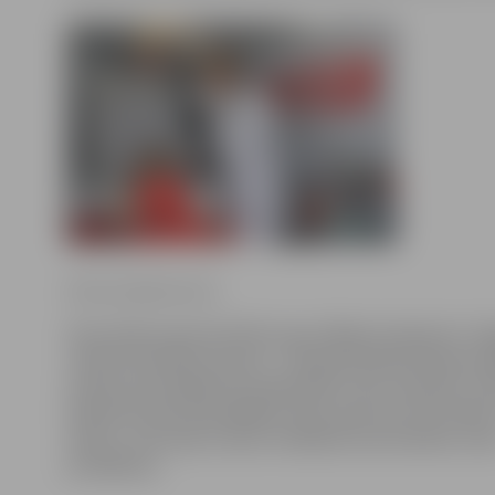
Ritma Gaidamoviča
Visas dienas garumā Hercoga Jēkaba laukumā «Co
zobārstniecības busiņā – ceļojošā kabinetā bija i
maksas pie higiēnista pārbaudīt zobu stāvokli. Lī
kabinetu bija apmeklējuši tikai aptuveni 30 cilvēki
skaits, taču teju visiem cilvēkiem konstatētas zo
problēmas.