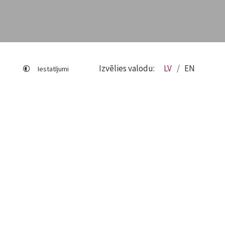
Izvēlies valodu:
LV
EN
Iestatījumi
Lapas karte