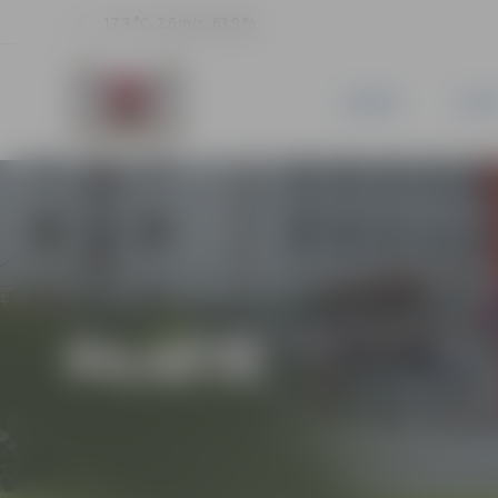
17.3 °C, 2.6 m/s, 63.9 %
JAUNUMI
PILSĒ
PILSĒTĀ