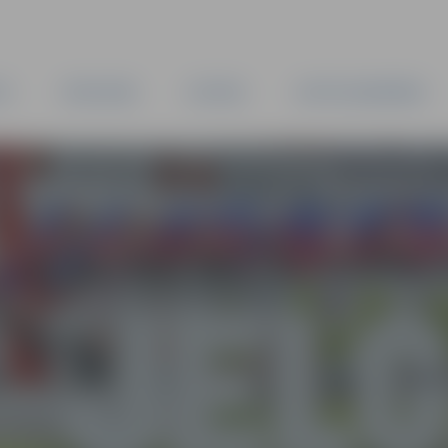
TA
PAŠVALDĪBA
IESTĀDES
KAPITĀLSABIEDRĪBAS