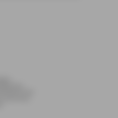
lgate»
espējams bez
dz pulksten 16.30
, tas esot mazs
bu