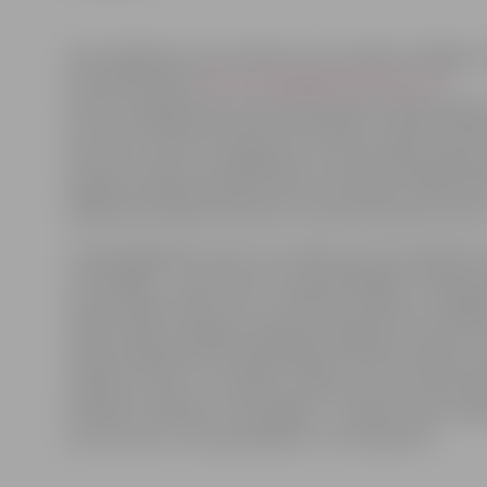
Zobu higiēniste Laine Seikstule, kas šodien strādāja «
busiņā portālam
http://www.jelgavasvestnesis.lv/
atzīst, ka jelgavnieku atsaucība priekš tik lielas pilsēt
ļoti maza. Pusdienas laikā, kad mobilais zobārstniecīb
sācis savu darbu, pie higiēnista uz konsultāciju garām 
ienākuši vairāk pavecāki cilvēki, bet bijuši arī daži sko
vēlāk iedzīvotāju aktivitāte un interese bijusi ļoti zem
Turklāt higiēniste atzīst, ka cilvēku mutes stāvoklis 
visai bēdīgs – teju katram no apmeklētājiem ir kāda 
viņam ieteiks doties vai nu vizītē pie zobārsta vai higiē
«Daļa cilvēku iespējams kārtīgi nerūpējas par saviem 
rodas problēmas, bet daļa līdzekļu trūkumu dēļ nav 
zobārstu, līdz ar to «iekrāti» vairāki caurumi. Katrā zi
stāvoklis cilvēkiem ir ļoti bēdīgs – netrūkst nedz zo
arī caurumu un citas problēmu,» tā L.Seikstule.