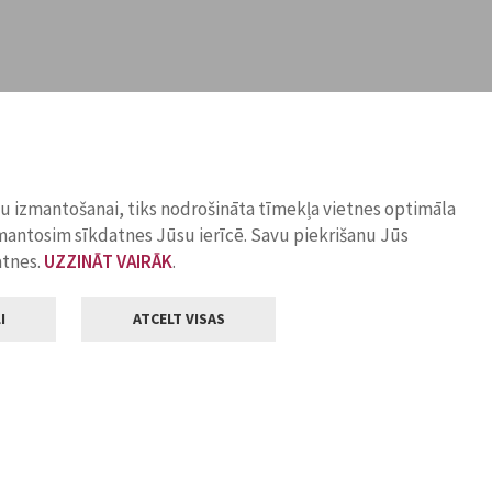
ņu izmantošanai, tiks nodrošināta tīmekļa vietnes optimāla
zmantosim sīkdatnes Jūsu ierīcē. Savu piekrišanu Jūs
atnes.
UZZINĀT VAIRĀK
.
I
ATCELT VISAS
Klientu apkalpošana