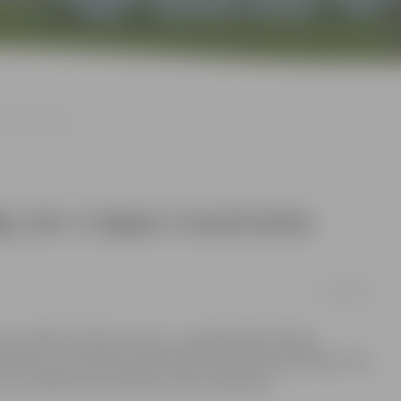
teresi neraisa
s, bet «Colgate» busiņš īpašu
08/10/2008
 zobārstniecības busiņā – ceļojošā kabinetā bija
vokli. Līdz pulksten 16.30 kabinetu bija apmeklējuši tikai
isiem cilvēkiem konstatētas zobu problēmas.