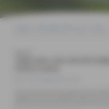
Sākumlapa
Portāla “Jelgavas Vēstnesis” arhīvs
Pilsētā
Jelgavnieku zobu stāvoklis bēdīgs, bet «Colgate» busiņš īpašu in
Klausīties
Jelgavnieku zobu stāvoklis bēdīg
interesi neraisa
Pilsētā
Portāla “Jelgavas Vēstnesis” arhīvs
Visas dienas garumā Hercoga Jēkaba laukumā «Colgate»
iespējams bez maksas pie higiēnista pārbaudīt zobu stā
aptuveni 30 cilvēki, tas esot mazs skaits, taču teju v