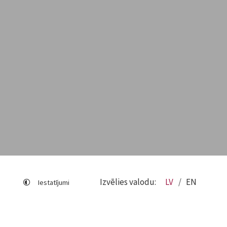
Izvēlies valodu:
LV
EN
Iestatījumi