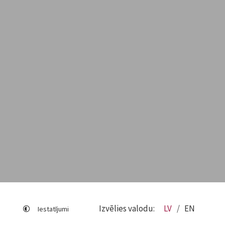
Izvēlies valodu:
LV
EN
Iestatījumi