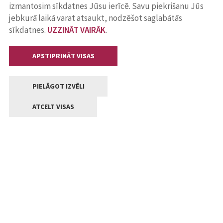
izmantosim sīkdatnes Jūsu ierīcē. Savu piekrišanu Jūs
jebkurā laikā varat atsaukt, nodzēšot saglabātās
sīkdatnes.
UZZINĀT VAIRĀK
.
APSTIPRINĀT VISAS
PIELĀGOT IZVĒLI
ATCELT VISAS
Kontakti
Jelgavas valstpilsētas pašvaldība