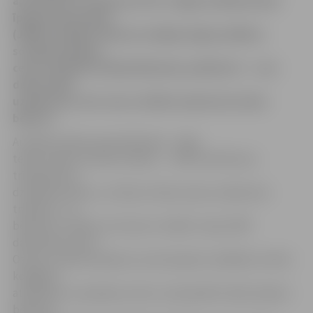
ap 35 bērnu!» prieku par SIA «Jelgavas Nekustamā
īpašuma pārvalde»
(JNĪP) sarūpēto dāvanu neslēpj Jelgavas Bērnu
sociālās aprūpes
centra direktore Maija Neilande, piebilstot – «nav
daudz tādu
uzņēmumu, kuri savos svētkos iepriecina mūsu
bērnus».
Ar dāvanu bērnunama bērniem – leļļu
teātra izrādi «Gudrais zobiņš» – JNĪP atzīmē savu
trīspadsmito
dzimšanas dienu, un šī jau ir kļuvusi par uzņēmuma
tradīciju. «Ja
bērniem ir svētki, arī mums ir svētki!» saka JNĪP
darbinieces Ance
Ozola un Lāsma Lejniece, kuras kopā ar vairākiem citiem
kolēģiem
atnākušas uz aprūpes centru, lai pavadītu laiku kopā ar
bērniem.