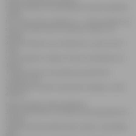
notikuma dēļ pat nav apmeklējuši pirmsskolas izglītības
iestādi,
taču «Gudro zobiņu» skatījās arī 1. – 4. klašu audzēkņi. Viņi
atzīst, ka izrāde noteikti ir pamācoša, lai gan to, ka
nedrīkst
daudz ēst saldumus, jo tas bojā zobus, viņi jau zina. Arī
zobus
viņi tīra regulāri un rūpīgi. «Protams, ka darbinieki, kas
ikdienā
ir kopā ar bērniem, šim jautājumam pievērš lielu
uzmanību, taču
izrāde bērnos noteikti nostiprinās šīs zināšanas,» spriež
direktore.
Kopā ar mazajiem izrādi noskatījās arī
JNĪP valdes loceklis Juris Vidžis, kurš pauž gandarījumu,
ka darba
kolektīvā izdevies iedibināt šādu tradīciju. «Iepriekšējos
gadus