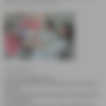
svētkos iepriecina mūsu bērnus».
Sintija Čepanone
«Šī ir ļoti brīnišķīga dāvana,
jo leļļu teātra biļetes ir ļoti dārgas un mēs nevaram
atļauties
paši sarūpēt bērniem šādu iespēju. Bet tagad izrādi
var noskatīties