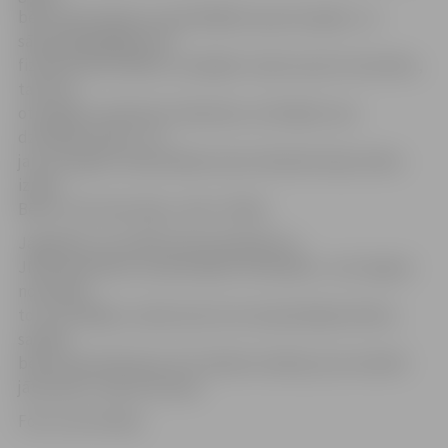
bērnunama bērnus apmeklējām ap jauno gadu, un
sākotnēji gādājām par
fiziskām aktivitātēm, sarūpējot viņiem sporta inventāru,
taču jau
otro gadu ar bērniem tiekamies, atzīmējot savu
dzimšanas dienu. Un
jau otro gadu savā jubilejā viņiem dāvinām leļļu teātra
izrādi.
Bērni ir ļoti atsaucīgi,» saka J.Vidžis.
Jāpiebilst, ka izrāde tiek apmaksāta no
JNĪP darbinieku saziedotajiem līdzekļiem. «Ļoti augstu
novērtēju
to, ka strādāju uzņēmumā, kurš savā jubilejā svētkus
sarūpē
bērnunama bērniem. Šī ir lieliska tradīcija, kas noteikti
jāturpina!» saka A.Ozoliņa.
Foto: Ivars Veiliņš