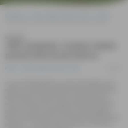
Sākumlapa
Portāla “Jelgavas Vēstnesis” arhīvs
Pilsētā
JNĪP sarūpētais «Gudrais zobiņš» pamāca bērnunama bērnus
Klausīties
JNĪP sarūpētais «Gudrais zobiņš»
pamāca bērnunama bērnus
09/06/2011
Pilsētā
Portāla “Jelgavas Vēstnesis” arhīvs
«Šī ir ļoti brīnišķīga dāvana, jo leļļu teātra biļetes ir ļoti
dārgas un mēs nevaram atļauties paši sarūpēt bērniem
šādu iespēju. Bet tagad izrādi var noskatīties ap 35
bērnu!» prieku par SIA «Jelgavas Nekustamā īpašuma
pārvalde» (JNĪP) sarūpēto dāvanu neslēpj Jelgavas
Bērnu sociālās aprūpes centra direktore Maija Neilande,
piebilstot – «nav daudz tādu uzņēmumu, kuri savos