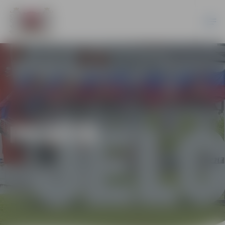
PILSĒTĀ