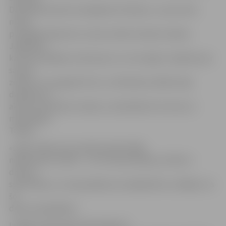
Darbinieki katram sarūpējuši arī balonu, un par tiem
mazie
priecājās tikpat ļoti, cik par izrādi «Gudrais zobiņš».
Jāpiebilst,
ka šis iestudējums vēsta par to, cik svarīgi ir rūpēties par
saviem
zobiem, tos regulāri tīrot, un līdztekus lellēm tajā
darbojas arī
aktieri, piemēram, Kariess, zobudaktere Circene un
medmāsiņa
Tūbiņa.
«Leļļu izrāde man noteikti patīk labāk
nekā parasts teātris – tā ir interesantāka, jo lelles ir
dzīvas,»
spriež Ilāna, un viņai piebalso arī pārēji bērni, atklājot, ka
šo
dienu ļoti gaidījuši.
Izrādās, bērnudārznieki šodien šī