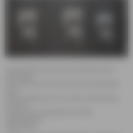
Topošā filma būs jaunā režisora Jāņa Ābeles pirmais
pilnmetrāžas
darbs. Ābeles pirmais nopietnais darbs bija 2015. gadā
tapusī
īsfilma «Augstāk par zemi», kas bija viņa diplomdarbs,
absolvējot
Latvijas Kultūras akadēmijas filmu režijas
apakšprogrammu
maģistrantūrā.