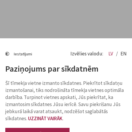
Izvēlies valodu:
LV
EN
Iestatījumi
Paziņojums par sīkdatnēm
Šī tīmekļa vietne izmanto sīkdatnes. Piekrītot sīkdatņu
izmantošanai, tiks nodrošināta tīmekļa vietnes optimāla
darbība. Turpinot vietnes apskati, Jūs piekrītat, ka
izmantosim sīkdatnes Jūsu ierīcē. Savu piekrišanu Jūs
jebkurā laikā varat atsaukt, nodzēšot saglabātās
sīkdatnes.
UZZINĀT VAIRĀK
.