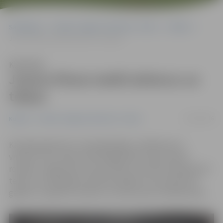
Sākumlapa
Portāla “Jelgavas Vēstnesis” arhīvs
Kultūra
Joņeva filmai meklē aktierus un telpas
Klausīties
Joņeva filmai meklē aktierus un
telpas
15/03/2016
Kultūra
Portāla “Jelgavas Vēstnesis” arhīvs
Kastinga aģentūra «Casting Bridge» meklē jaunus
vīriešus, kuri varētu tēlot jelgavnieka Jāņa Joņeva
romāna «Jelgava 94» varoņus Nāvi un Zombi. Paziņojumā
teikts, ka topošajiem aktieriem jābūt vecumā līdz 20
gadiem, ar gariem matiem un interesi par metālmūziku.