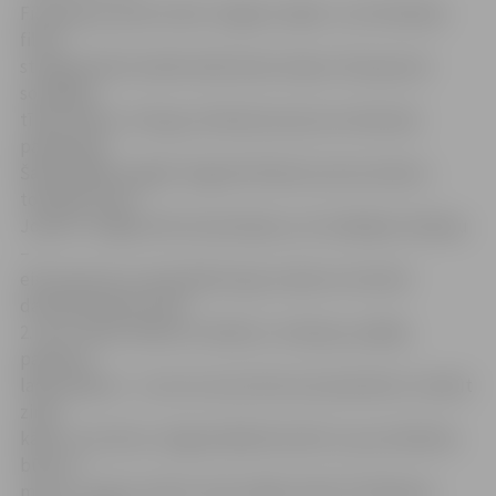
Filmēšanas darbi notiks Jelgavā, tāpēc Jura Podnieka
filmu
studija šobrīd meklē atbilstošas telpas. Paziņojumā
sociālajos
tīklos teikts: «Draugi, vēršamies pie jums atkal pēc
palīdzības!
Šajā nedēļas nogalē Jelgavā filmēsim pirmos kadrus
topošajai Jāņa
Joņeva «Jelgava 94» ekranizācijai. Ļoti meklējam lokāciju
–
eiroremonta un plastikāta logu neskartu dzīvokli
daudzdzīvokļu nama
2. vai 3. stāvā, vēlams ar balkonu. Sekcijas, paklāji,
padomju
laika tapetes – tas viss mums būtu ļoti piemērots. Varbūt
zināt
kādu, kurš dzīvo Jelgavā šādā dzīvoklī un par atlīdzību
būtu ar
mieru uz dienu ielaist savās mājās nelielu filmēšanas