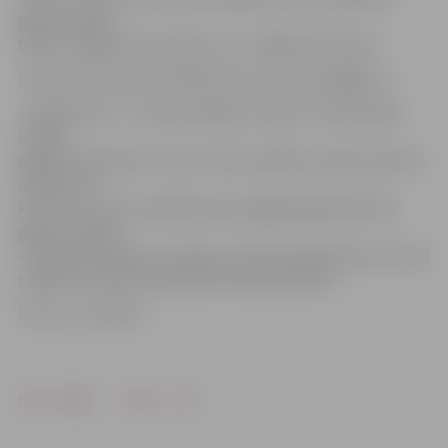
grupu. Gribas
filmēt Jelgavā, jo kur gan citur «Jelgavai 94» tapt!»
Interesenti aicināti pieteikties pa e-pastu jps@jps.lv.
«Jelgava 94» ir J.Joņeva debijas romāns, ko 2013. gadā
izdevis
apgāds «Mansards». Autors savā romānā runā par jaunību,
alternatīvo
kultūru un sevis meklējumiem pagājušā gadsimta 90.
gados. Romāns
«Jelgava 94» ieguvis Latvijas Literatūras gada balvu, kā arī
saņēmis Eiropas Savienības literatūras balvu.
Foto: no JV arhīva
Drukāt
Dalīties