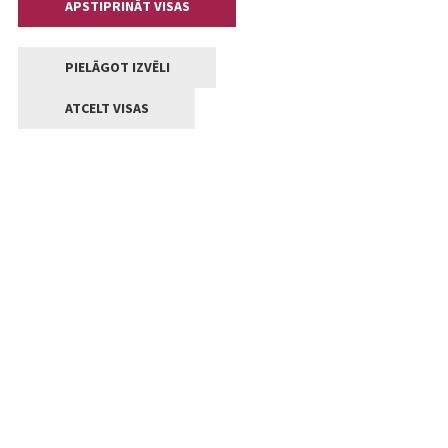
APSTIPRINĀT VISAS
PIELĀGOT IZVĒLI
ATCELT VISAS
Kontakti
Jelgavas valstpilsētas pašvaldība
Lielā iela 11, Jelgava, LV-3001
+371 63005522
pasts@jelgava.lv