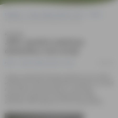
Sākumlapa
Portāla “Jelgavas Vēstnesis” arhīvs
Pilsētā
JRPIC apmācīs medicīnas darbiniekus visā Latvijā
Klausīties
JRPIC apmācīs medicīnas
darbiniekus visā Latvijā
21/08/2009
Pilsētā
Portāla “Jelgavas Vēstnesis” arhīvs
Jelgavas reģionālais Pieaugušo izglītības centrs (JRPIC)
iesaistījies arī medicīnas darbinieku apmācībā un šonedēļ
mūsu pilsētā nodrošina psihiatru un narkologu
izglītošanu programmā «Sociālpsihiatrija». Šādas
apmācības JRPIC organizēs arī citās Latvijas pilsētās.