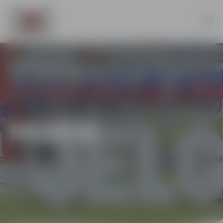
PILSĒTĀ