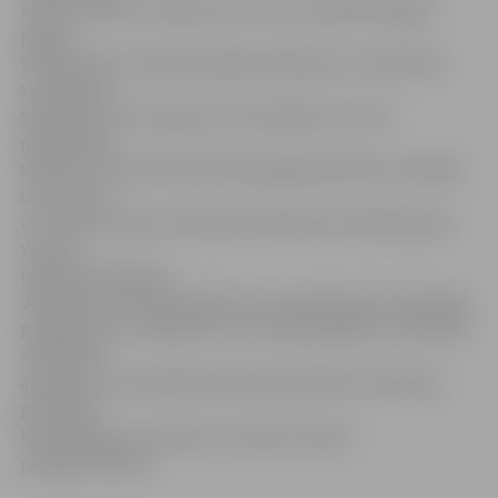
varam izmantot vietējos resursus un piedāvāt apgūt
patiesi
kvalitatīvas un daudzpusīgas zināšanas, ko nodrošina
savas jomas
speciālisti. Proti, šajos kursos kā lektorus esam
piesaistījuši
slimnīcas «Ģintermuiža» Narkoloģiskā dienesta vadītāju
Lilitu Cauni
un «Ģintermuižas» Ambulatorā dienesta vadītāju Igoru
Vasinu,»
norāda S.Šabanska.
Jāpiebilst, ka šīs apmācības tiek realizētas ESF darbības
programmas «Cilvēkresursi un nodarbinātība» aktivitātē
«Veselības
aprūpes un veicināšanas procesā iesaistīto institūciju
personāla
kompetences, prasmju un iemaņu līmeņa
paaugstināšana».