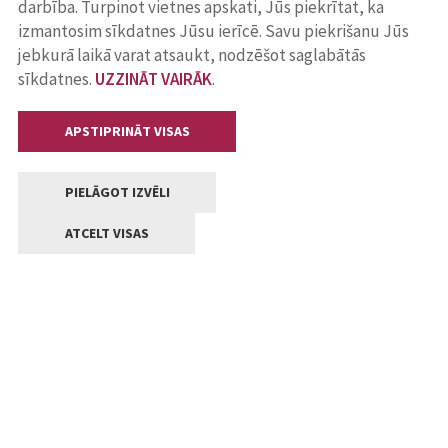
darbība. Turpinot vietnes apskati, Jūs piekrītat, ka
izmantosim sīkdatnes Jūsu ierīcē. Savu piekrišanu Jūs
jebkurā laikā varat atsaukt, nodzēšot saglabātās
sīkdatnes.
UZZINĀT VAIRĀK
.
APSTIPRINĀT VISAS
PIELĀGOT IZVĒLI
ATCELT VISAS
Kontakti