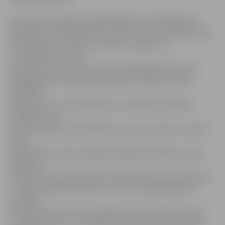
Kā skaidro Pieaugušo tālākizglītības nodaļas galvenā
speciāliste Sanita Šabanska, JRPIC Eiropas Sociālā fonda
līdzfinansētā projekta «Veselības aprūpes un
veicināšanas procesā
iesaistīto institūciju personāla tālākizglītība nozares
ilgtspējīgai attīstībai» gaitā ieguvis tiesības īstenot
izglītības
programmu «Sociālpsihiatrija». Šonedēļ nodarbībās
Jelgavā tiekas
jau otrā medicīnas darbinieku grupa, savukārt turpmāk
šādas
apmācības noritēs arī Rīgā, Daugavpilī, Rēzeknē, Cēsīs,
Liepājā un
Ventspilī, kopumā apmācot 250 ārstniecības speciālistus.
«Lai gan medicīnas jomā kursus esam organizējuši arī
iepriekš,
šīs apmācības ir krietni plašākas, jo paredzētas ne tikai