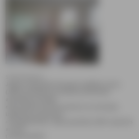
Sintija Čepanone
Jelgavas reģionālais Pieaugušo izglītības centrs
(JRPIC) iesaistījies arī medicīnas darbinieku
apmācībā un šonedēļ
mūsu pilsētā nodrošina psihiatru un narkologu
izglītošanu programmā
«Sociālpsihiatrija». Šādas apmācības JRPIC organizēs
arī citās
Latvijas pilsētās.