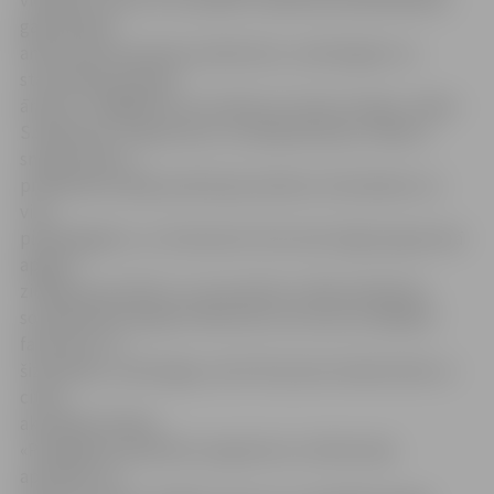
vietējiem, bet arī citu pilsētu medicīnas darbiniekiem,
galvenokārt
ambulatorās aprūpes psihiatriem, narkologiem un
stacionārās aprūpes
ārstiem. Tādējādi kursi noritēs arī citviet Latvijā,» stāsta
S.Šabanska. Programmas «Sociālpsihiatrija» mērķis ir
sniegt ieskatu
praktiskā sociālās psihiatrijas darbā ar slimniekiem un
viņu
piederīgajiem, un interesenti 24 stundu ilgā programmā
apgūst
zināšanas par bērnu un pusaudžu sociālo psihiatriju,
sociālpsihiatriskajiem faktoriem vecumā, sociālajiem
faktoriem un
šizofrēniju, narkoloģiju, kā arī šīs jomas tiesisko bāzi un
citām
aktuālām tēmām.
«Piedāvājot apmācību programmu, būtisks bija
apstāklis, ka