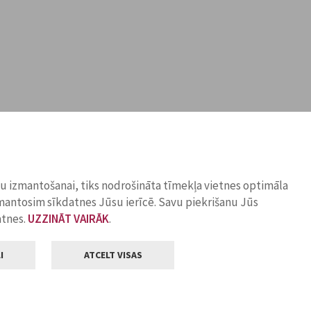
ņu izmantošanai, tiks nodrošināta tīmekļa vietnes optimāla
zmantosim sīkdatnes Jūsu ierīcē. Savu piekrišanu Jūs
atnes.
UZZINĀT VAIRĀK
.
I
ATCELT VISAS