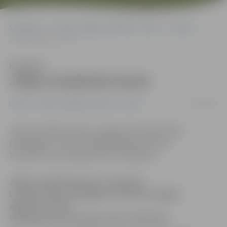
Sākumlapa
Portāla “Jelgavas Vēstnesis” arhīvs
Latvijā
Jūlijs Latvijā būs karsts
Klausīties
Jūlijs Latvijā būs karsts
02/07/2009
Latvijā
Portāla “Jelgavas Vēstnesis” arhīvs
Jūlijs Latvijā būs karsts, prognozē Latvijas vides,
ģeoloģijas un meteoroloģijas aģentūra. Gaisa
temperatūra sasniegs pat plus 30 grādus.
Jūlijs Latvijā būs karsts, prognozē
Latvijas vides, ģeoloģijas un meteoroloģijas
aģentūra. Gaisa
temperatūra sasniegs pat plus 30 grādus.