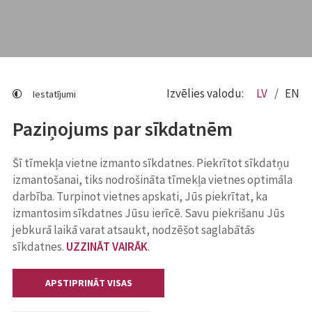
Izvēlies valodu:
LV
EN
Iestatījumi
Paziņojums par sīkdatnēm
Šī tīmekļa vietne izmanto sīkdatnes. Piekrītot sīkdatņu
izmantošanai, tiks nodrošināta tīmekļa vietnes optimāla
darbība. Turpinot vietnes apskati, Jūs piekrītat, ka
izmantosim sīkdatnes Jūsu ierīcē. Savu piekrišanu Jūs
jebkurā laikā varat atsaukt, nodzēšot saglabātās
sīkdatnes.
UZZINĀT VAIRĀK
.
APSTIPRINĀT VISAS