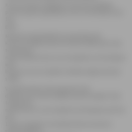
Kopumā mēneša vidējā gaisa temperatūra gaidāma
par vienu grādu augstākā par normu. Norma jūlijā ir plus
16,7
grādi.
Mēneša pirmajā dekādē būs nepastāvīgs laiks.
Karstumu dekādes sākumā nomainīs vēsāks laiks. Gaisa
temperatūra
naktī noslīdēs līdz plus 4, plus 9 grādiem, bet dienā gaiss
iesils
līdz plus 16, plus 21 grādam. Dekādes beigās atkal kļūs
siltāks.
Visvairāk nokrišņu tiek prognozēts otrās
dekādes vidū. Vietām iespējams pērkona negaiss. Gaisa
temperatūra
naktī būs plus 11, plus 16 grādi, bet dienā gaiss iesils līdz
plus
18, plus 23 grādiem. Atsevišķās dienās termometra
stabiņš pakāpsies