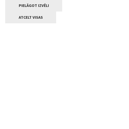
PIELĀGOT IZVĒLI
ATCELT VISAS
Kontakti
Jelgavas valstpilsētas pašvaldība
Lielā iela 11, Jelgava, LV-3001
+371 63005522
pasts@jelgava.lv
Klientu apkalpošana