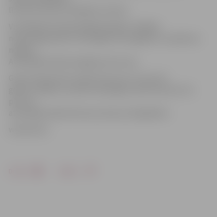
līdz plus 26, plus 28 grādu atzīmei.
Vissiltākā būs jūlija pēdējā dekāde. Gaidāms
nepastāvīgs laiks ar īslaicīgām lietusgāzēm un pērkona
negaisu.
Atsevišķās dienās iespējama arī krusa.
Gaisa temperatūra naktīs būs plus 13, plus 18
grādu robežās, savukārt dienā gaiss iesils līdz plus 23,
plus 25,
atsevišķās dienās līdz plus 28, plus 30 grādiem.
www.leta.lv
Drukāt
Dalīties