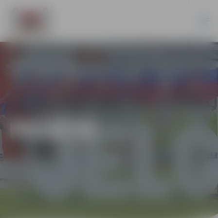
PILSĒTĀ