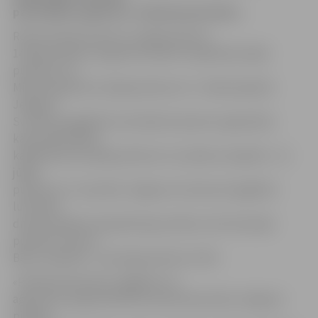
pašvaldības aģentūra «Pilsētsaimniecība».
Romas katoļu baznīca 1. jūlijā pulksten
14 kapusvētkus organizē Zanderu kapsētā; 8. jūlijā
pulksten 14 –
Miera kapsētā; 15. jūlijā pulksten 14 – Meža kapsētā.
Jelgavas
Sv.Jāņa evaņģēliski luteriskās draudzes organizētie
kapusvētki Meža
kapsētā būs 8. jūlijā pulksten 11; Zanderu kapsētā – 22.
jūlijā
pulksten 11. Savukārt Jelgavas Sv.Annas Evaņģēliski
luteriskā
draudze Baložu kapsētā kapusvētkus rīko 30. jūnijā
pulksten 16, bet
Bērzu kapsētā – 30. jūnijā pulksten 14.30.
«Pilsētsaimniecība» atgādina, ka
aģentūras organizētā Mirušo piemiņas diena Jelgavas
pilsētas