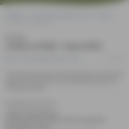
Sākumlapa
Portāla “Jelgavas Vēstnesis” arhīvs
Pilsētā
Jūnijā un jūlijā – kapusvētki
Klausīties
Jūnijā un jūlijā – kapusvētki
19/06/2012
Pilsētā
Portāla “Jelgavas Vēstnesis” arhīvs
Jūnijā un jūlijā Jelgavas pilsētas kapsētās notiks draudžu
organizētie kapusvētki, informē pašvaldības aģentūra
«Pilsētsaimniecība».
www.jelgavasvestnesis.lv
Jūnijā un jūlijā Jelgavas
pilsētas kapsētās notiks draudžu organizētie
kapusvētki, informē