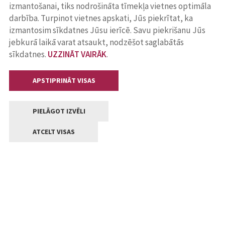
izmantošanai, tiks nodrošināta tīmekļa vietnes optimāla
darbība. Turpinot vietnes apskati, Jūs piekrītat, ka
izmantosim sīkdatnes Jūsu ierīcē. Savu piekrišanu Jūs
jebkurā laikā varat atsaukt, nodzēšot saglabātās
sīkdatnes.
UZZINĀT VAIRĀK
.
APSTIPRINĀT VISAS
PIELĀGOT IZVĒLI
ATCELT VISAS