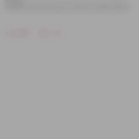
kapsētās notiek katru gadu novembra trešajā svētdienā.
Drukāt
Dalīties