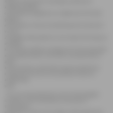
iesaistīti ekonomiskos noziedzīgos nodarījumos –
krāpšanā, zādzībā,
ceļu satiksmes negadījumos, huligānismā, kā arī bijuši
pakļauti
emocionālai un fiziskai vardarbībai ģimenē, darbavietā
vai citur.
Zvanītājiem šādos gadījumos tiek sniegta informācija par
iestādēm,
kur vērsties problēmas risināšanā, kā arī tiek nodrošināts
emocionālais atbalsts. 126 cilvēki ir sazvanījuši tālruni
akūtā
krīzes situācijā, un 100 cilvēki ir bijuši hroniskā krīzes
situācijā, kas nozīmē, ka traumatiskais notikums ir
atstājis dziļas
sekas.
«Tas, ar ko mēs saskaramies un par ko mēs nespējam
izrunāties, mūsos rada sajūtas, kuras parasti ir
trauksmainas,
nomācošas. Ja mēs to neizrunājam, tad šīs sajūtas baro