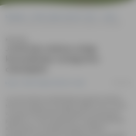
Sākumlapa
Portāla “Jelgavas Vēstnesis” arhīvs
Latvijā
Juristi bez maksas sniegs konsultācijas noziegumos cietušajiem
Klausīties
Juristi bez maksas sniegs
konsultācijas noziegumos
cietušajiem
10/03/2016
Latvijā
Portāla “Jelgavas Vēstnesis” arhīvs
Jau trešo mēnesi Latvijā darbojas bezmaksas atbalsta
tālrunis noziegumos cietušajiem 116006, uz kuru zvanot
var saņemt profesionālu psiholoģisko un informatīvo
palīdzību. 17. martā, sadarbībā ar Juridiskās Palīdzības
administrāciju, norisināsies kampaņa «Pajautā
advokātam», kas paredz bezmaksas juristu konsultāciju