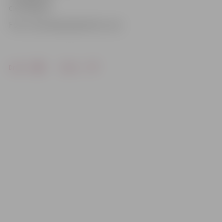
cietušajiem.
Foto: coloradopeakpolitics.com
Drukāt
Dalīties