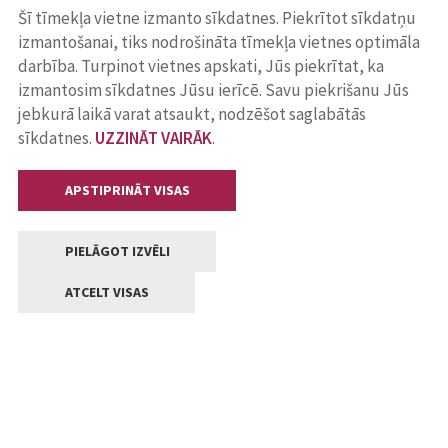
Šī tīmekļa vietne izmanto sīkdatnes. Piekrītot sīkdatņu
izmantošanai, tiks nodrošināta tīmekļa vietnes optimāla
darbība. Turpinot vietnes apskati, Jūs piekrītat, ka
izmantosim sīkdatnes Jūsu ierīcē. Savu piekrišanu Jūs
jebkurā laikā varat atsaukt, nodzēšot saglabātās
sīkdatnes.
UZZINĀT VAIRĀK
.
APSTIPRINĀT VISAS
PIELĀGOT IZVĒLI
ATCELT VISAS