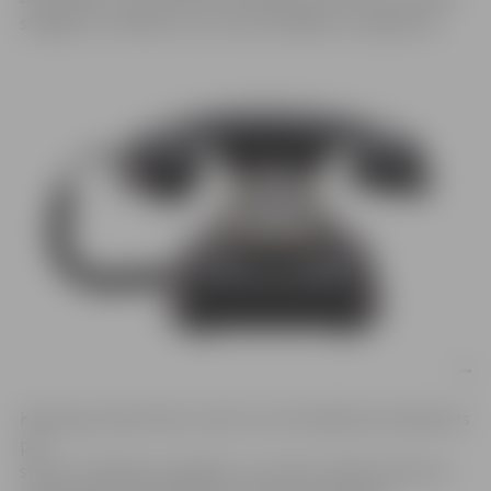
sniegšanu cilvēkiem, kas cietuši dažādos noziegumos.
Kampaņas laikā varēs uzdot sev interesējošus jautājumus
par
strīdu risināšanas iespējām un citiem juridiska rakstura