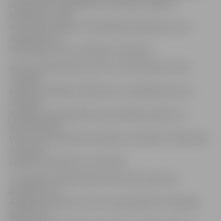
jautājumiem. Neatkarīgi no kampaņas «Pajautā
advokātam!», šajā
dienā varēs saņemt arī psiholoģisko palīdzību, kuru
sniegs Krīžu un
konsultāciju centra «Skalbes» speciālisti.
Kā uzsver Anda Švinka, krīžu un konsultāciju centra
«Skalbes»
projektu vadītāja, neskatoties uz problēmas saturu,
cilvēkiem
joprojām ir nepieciešams emocionālais atbalsts un
apstiprinājums
tam, ka viņu problēma patiešām ir problēma. Tādā veidā
viņi saņem
papildu mudinājumu to atrisināt.
Ja cilvēkiem nepieciešama informatīva rakstura
palīdzība, to ir
iespējams atrisināt ar viena zvana palīdzību. Visbiežāk
šāda saruna