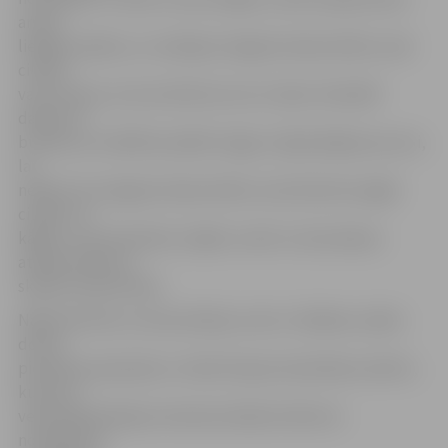
arvien
lielākas sajūtas, un veidojas sniega bumbas efekts, kad
cilvēks
vairs nezina, no kura brīža tas viss ir sācies. Diemžēl
dažiem šī
bumba var izrādīties pārāk smaga. Ir jāparūpējas par sevi,
lai
nebūtu šis sniega bumbas efekts, kas kā lavīna nogāž
cilvēku no
kājām,» par iemesliem, kāpēc zvanīt uz bezmaksas
atbalsta tālruni,
skaidro Anda Švinka.
Nākotnē krīžu un konsultāciju centrs «Skalbes» plāno
doties
pieredzes apmaiņā uz citām Eiropas Savienības valstīm,
kurās arī
veiksmīgi darbojas vienotais atbalsta tālrunis
noziegumos