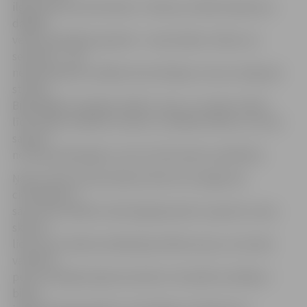
ilgst aptuveni 20 minūtes. Tomēr, ja cilvēki saskaras ar
dažāda
veida vardarbību ģimenē – emocionālu, fizisku vai
seksuālu – tad
nepieciešamas vairākas konsultācijas, kuras var ilgt pat
stundu.
Bieži šādās situācijās cilvēki ir vieni, un viņiem trūkst
līdzcilvēku atbalsta. Zvanot uz atbalsta tālruni, viņi var
saņemt
ne tikai psiholoģisku, bet arī informatīvu palīdzību.
Ņemot vērā, ka bezmaksas tālrunis noziegumos
cietušajiem ir
sācis savu darbību tikai šī gada janvārī, saņemto zvanu
skaits ir
liels. Divu mēnešu laikā bijušas 403 sarunas, no kurām
vairāk kā
puse zvanītāju bijušas sievietes. Visvairāk zvanītāju ir
bijuši