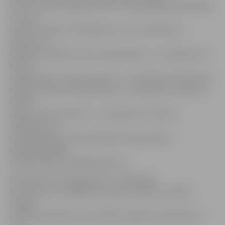
kur var izzināt Jelgavas vēsturi mūsdienīgās ekspozīcijās
un vērot
Ledus skulptūru festivāla norisi no 9. stāva skatu
laukuma, 7.
februārī strādās: vēstures ekspozīcijas – no pulksten 10
līdz 20,
Izstāžu zāle un skatu laukums – no pulksten 10 līdz 22; 8.
februārī: vēstures ekspozīcijas – no pulksten 11 līdz 19,
Izstāžu
zāle un skatu laukums – no pulksten 11 līdz 20.
Jāpiebilst, ka
festivāla laikā tornī apskatāma starptautiskā
miniatūrgrafikas
izstāde. Adrese: Akadēmijas iela 1.
Atvērta būs arī Jelgavas pils – kādreizējā
Kurzemes un Zemgales hercogu rezidence, šodien −
Latvijas
Lauksaimniecības universitātes mājvieta. Darba laiks: 7.