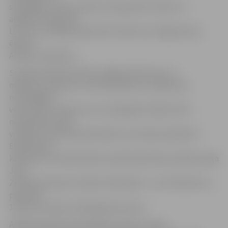
sarkofāgs un deviņi zārki, hercogu bēru tērpu un
apģērbu fragmenti.
LLU ziņo, ka šajās dienās būs atvērta arī Jelgavas pils
ēdnīca.
Adrese: Lielā iela 2.
Savukārt Ģederta Eliasa Jelgavas Vēstures un
mākslas muzejā var uzzināt pilsētas un apkārtnes
nozīmīgākos
vēsturiskos notikumus no senākajiem laikiem līdz
mūsdienām. Īpaši
vērtīga ir latviešu glezniecības vecmeistara Ģederta
Eliasa darbu
kolekcija. Festivāla laikā muzejā apskatāma arī gleznotāja
Jāņa
Zemīša piemiņas izstāde. Darba laiks: 7. un 8. februārī no
pulksten
10 līdz 20. Adrese: Akadēmijas ielas 10.
Ādolfa Alunāna memoriālais muzejs ir vieta,