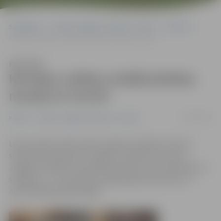
Sākumlapa
Portāla “Jelgavas Vēstnesis” arhīvs
Pilsētā
Kā ledus svētkos strādā pilsētas muzeji un tornis?
Klausīties
Kā ledus svētkos strādā pilsētas
muzeji un tornis?
07/02/2015
Pilsētā
Portāla “Jelgavas Vēstnesis” arhīvs
Ledus svētku laikā, dodot iespēju cilvēkiem reizē ar
skulptūrām iepazīt arī Jelgavu, pilsētas muzeji un
Jelgavas Svētās Trīsvienības baznīcas tornis sestdien un
svētdien, 7. un 8. februārī, pagarinājis darba laiku un
apmeklētājus gaidīs ilgāk.