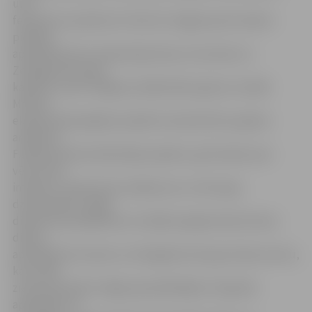
un 8.
februārī no pulksten 11 līdz 18. Jelgavas pils viesiem
piedāvā
apmeklēt pils muzeja ekspozīciju, Kurzemes un
Zemgales hercogu
kapenes, kā arī Jelgavas mākslinieku gleznu izstādi.
Muzeja
ekspozīcijā iespējams aplūkot slavenā krievu galma
arhitekta
F.B.Rastrelli pils sākotnējo projektu, gūt ieskatu par
vēsturisko
interjeru, iepazīt pils noslēpumus un hercogu
dzīvesstāstus. Šajās
dienās tiks piedāvāta arī unikāla iespēja tikai šīs divas
dienas
apmeklēt Kurzemes un Zemgales hercogu atdusas vietu,
kas citādi
ziemas periodā ir slēgta apmeklētājiem. Kapenēs
apskatāms 21