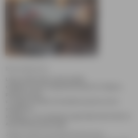
Ritma Gaidamoviča
Ledus svētku laikā, dodot iespēju
cilvēkiem reizē ar skulptūrām iepazīt arī Jelgavu,
pilsētas muzeji
un Jelgavas Svētās Trīsvienības baznīcas tornis
sestdien un
svētdien, 7. un 8. februārī, pagarinājis darba laiku un
apmeklētājus gaidīs ilgāk.
Jelgavas Svētās Trīsvienības baznīcas tornis,