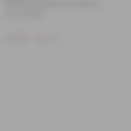
februārī, tas būs slēgts. Adrese: Stacijas iela 3.
Foto: no JV arhīva
Drukāt
Dalīties