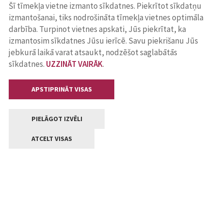
Šī tīmekļa vietne izmanto sīkdatnes. Piekrītot sīkdatņu
izmantošanai, tiks nodrošināta tīmekļa vietnes optimāla
darbība. Turpinot vietnes apskati, Jūs piekrītat, ka
izmantosim sīkdatnes Jūsu ierīcē. Savu piekrišanu Jūs
jebkurā laikā varat atsaukt, nodzēšot saglabātās
sīkdatnes.
UZZINĀT VAIRĀK
.
APSTIPRINĀT VISAS
PIELĀGOT IZVĒLI
ATCELT VISAS