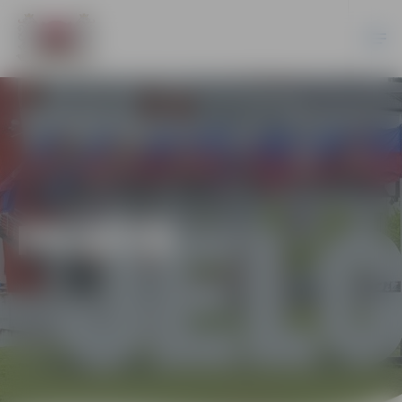
PILSĒTĀ