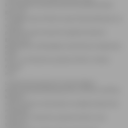
kur joprojām mīt latviešu teātra tēva Ādolfa Alunāna
gars, jo šis
ir vienīgais viņam veltītais muzejs. Muzeja iekārtojums un
sadzīves
priekšmeti rada romantisku 20. gadsimta sākuma
gaisotni, kas
papildināta ar mūsdienīgiem interaktīviem risinājumiem.
Darba
laiks: 7. un 8. februārī no pulksten 10 līdz 17. Adrese:
Filozofu
iela 3.
Latvijas Dzelzceļa vēstures muzeja Jelgavas
ekspozīcijā apmeklētāji iepazīsies ar ierīcēm un kārtību,
kādā tiek
vadīta kustība uz dzelzceļiem no senākiem laikiem līdz
mūsdienām.
Darba laiks: 7. februārī no pulksten 10 līdz 17, bet
svētdien, 8.