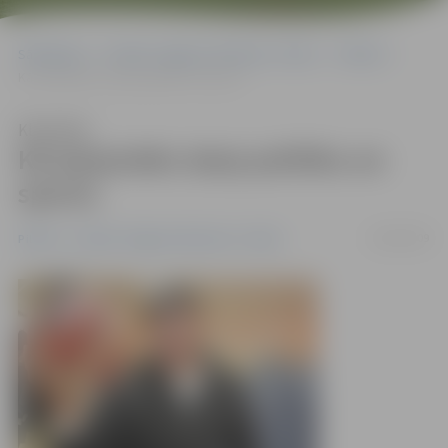
Sākumlapa
Portāla “Jelgavas Vēstnesis” arhīvs
Pilsētā
Kā starpnieks starp politiku un sportu
Klausīties
Kā starpnieks starp politiku un
sportu
29/08/2009
Pilsētā
Portāla “Jelgavas Vēstnesis” arhīvs