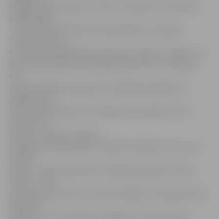
nepieciešamā naudas summa nav skaidra, jo noteiktā ir
pārāk augsta
– klubi cenšas panākt tās samazinājumu,» skaidro
J.Bacāns. Arī tas,
cik izmaksās dalība BBL, šobrīd nav zināms. «Jāatzīst, ka
lietuvieši patlaban vēl nespēj pateikt, kā un vai vispār
tiks
organizēts BBL čempionāts. Skaidrībai bija jābūt 21.
augustā, bet
līdz mums joprojām nav nonākusi informācija, vai šis
jautājums ir
izlemts,» piebilst J.Bacāns.
Runājot par līdzjutējiem, J.Bacāns neslēpj, ka tas ir ļoti
būtisks
faktors. «Katrā ziņā klubs arī šogad domās par saviem
faniem – mēs
neatmetīsim nevienu no tām iestrādēm, kas bija līdz šim:
tāpat būs
krekliņi un cita simbolika. Iespējams, ja finanses ļaus,