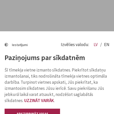
Izvēlies valodu:
LV
EN
Iestatījumi
Paziņojums par sīkdatnēm
Šī tīmekļa vietne izmanto sīkdatnes. Piekrītot sīkdatņu
izmantošanai, tiks nodrošināta tīmekļa vietnes optimāla
darbība. Turpinot vietnes apskati, Jūs piekrītat, ka
izmantosim sīkdatnes Jūsu ierīcē. Savu piekrišanu Jūs
jebkurā laikā varat atsaukt, nodzēšot saglabātās
sīkdatnes.
UZZINĀT VAIRĀK
.
APSTIPRINĀT VISAS