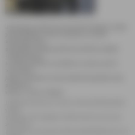
Jānis Bacāns, kļūstot par jauno BK «Zemgale» valdes
priekšsēdētāju, atzīst, ka beidzot ir atrasts
kopsaucējs starp
pašvaldību un klubā pastāvošo politisko aspektu.
«Paldies Dievam,
ka reālais saprāts ir uzvarējis un, cerams, sports
vairs netiks
jaukts ar politiku. Es esmu tāds kā starpnieks starp
politiku un
sportu,» uzsver J.Bacāns.
Līdzīgi kā citas jomas, arī sportu ekonomiskā lejupslīde
skārusi
pamatīgi – BK «Zemgale» budžets šosezon sarucis par
aptuveni 70
procentiem, taču jaunais valdes priekšsēdētājs atzīst, ka