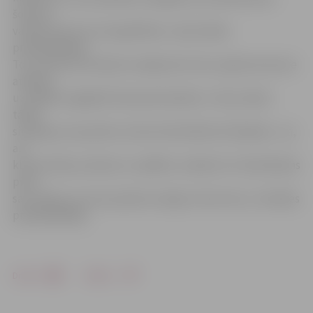
šosezon
varēsim kaut ko arī papildināt,» saka valdes
priekšsēdētājs.
To, ka šosezon klubam svarīgs katrs lats, apliecina iecere
atlaides
uz spēlēm saglabāt tikai pensionāriem. «Vairs nebūs
tādas
situācijas, ka pa labi un kreisi tiek dalītas brīvbiļetes – jā,
arī
kluba valde, ja dosies uz spēlēm, maksās. Arī Jānis Bacāns
pirks
savu biļeti, jo mums patiesi svarīgs ir katrs lats,» tā valdes
priekšsēdētājs.
Drukāt
Dalīties