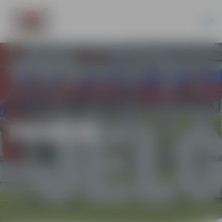
PILSĒTĀ