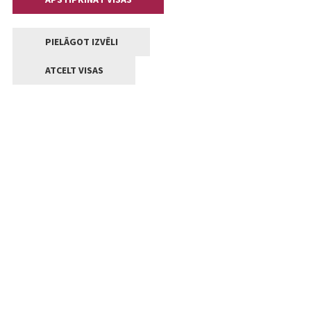
PIELĀGOT IZVĒLI
ATCELT VISAS
Kontakti
Jelgavas valstpilsētas pašvaldība
Lielā iela 11, Jelgava, LV-3001
+371 63005522
pasts@jelgava.lv