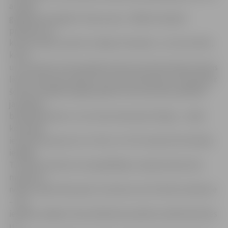
arī šajā
gadījumā medaļai ir divas puses. «Šādā situācijā ir
praktiski visi
klubi Latvijā, izņemot vienīgi «Ventspili», un tas nozīmē,
ka tik
un tā samēri arī finansiālā ziņā būs ļoti līdzvērtīgi. Naudas
lietas savā ziņā nosaka arī to, ka visi klubi jau ir paziņojuši:
šosezon lielāka iespēja spēlēt tiks dota katras pilsētas
jaunajiem
basketbolistiem. Un arī mēs rīkosimies līdzīgi – vairāk
komandā
iesaistīsim jaunos no U-20 un U-18. Tā viņiem būs lieliska
iespēja.
Tas tikai nozīmē, ka viesspēlētāju Latvijas klubos būs
mazāk vai
nebūs vispār. Manuprāt, tā nemaz nav tik slikta tendence
– dot
iespēju savējiem. Rezultātā katra pilsēta vairāk balstīsies
uz