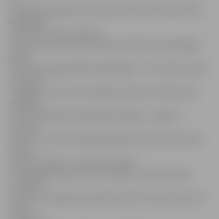
vietējiem jauniešiem, kas kopumā noteikti nāk par labu
basketbola
attīstībai,» spriež J.Bacāns.
Viņš uzsver, ka krīze savā ziņā arī izlīdzinās iepriekšējos
gados
«uzpūstās» algas dažiem spēlētājiem. «Tas varbūt mazāk
attiecas uz
«Zemgali», taču nevar noliegt, ka daudzos klubos bija
spēlētāji,
kuriem maksāja nesamērīgi lielas algas – tagad to
atļauties
nevarēs, un arī tas kopējai basketbola attīstībai nāk par
labu, jo
samērus izlīdzina,» uzskata J.Bacāns.
Arī LBL šogad nemaz neiet tik viegli – plašu diskusiju
rezultātā
nolemts, ka šogad komandām nebūs otro sastāvu jeb tā
saukto