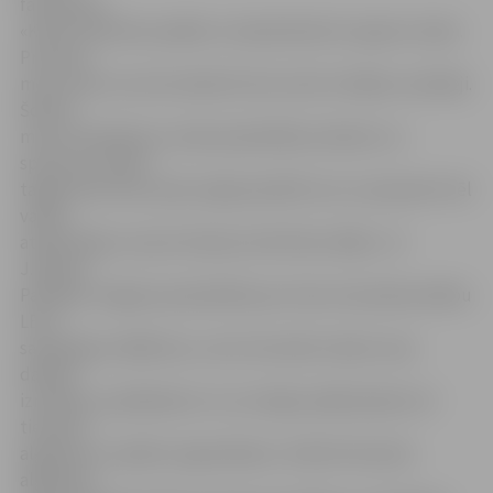
farmklubu.
«Katrā ziņā klubs spēlēs un basketbolisti ir gatavi cīņām.
Protams,
mēs ceram, ka mūs atbalstīs fani, kā arī vietējie uzņēmēji.
Šobrīd
mūsu finansējumu veido pašvaldības atbalsts un
sponsoru nauda –
tagad tikai mūsu pašu spēja pierādīt sevi un piesaistīt vēl
vairāk
atbalstītāju var ļaut klubam attīstīties tālāk,» tā
J.Bacāns.
Patlaban Jelgavas pašvaldība par mūsu komandas dalību
LBL ir
samaksājusi 1800 latus, taču tās nebūt nebūs visas
dalības
izmaksas, jo jārēķinās ar to, ka mājas spēlēs jāsedz arī
tiesnešu
algošana un spēles organizēšana. «Šobrīd tiesnešu
algošanai