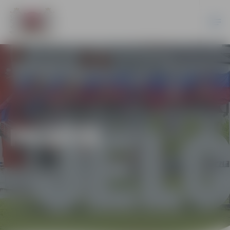
PILSĒTĀ