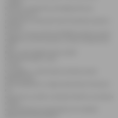
«Jelgavas
Vēstnesis» starpniecību aicina jelgavniekus par
traucējumiem TV
programmu uztveršanā informēt ESD Radiotraucējumu
kontroles
dienestu, zvanot pa tālruni 67224870 vai rakstot e-pastu:
esd@esd.lv, vai sūtot pa pastu uz adresi: Elizabetes iela
41/43,
Rīga, LV-1010. Obligāti lūdzam norādīt
kontaktinformāciju,» aicina
I.Stučka.
Viņa atgādina – ja iedzīvotāji uztveršanai izmanto
kabeļtelevīzijas
(KTV) pakalpojumus, tad gan nepieciešams vērsties pie
KTV
operatoriem, savukārt, izmantojot kolektīvo uztveršanas
sistēmu,
vispirms jāvēršas pie organizācijas, kas to apkalpo.
Sagatavoja Sintija Čepanone