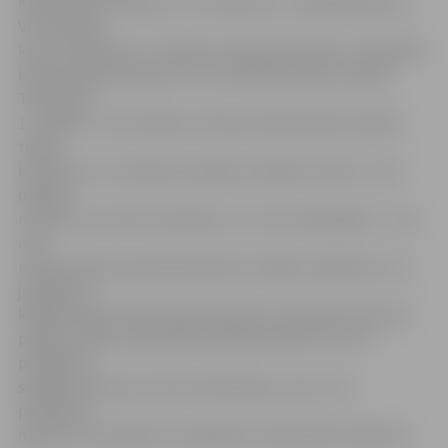
Komentējot situāciju, SIA «Elektrons» vadītāja Ramona
Virziņa pauž,
ka arī uzņēmums ir saņēmis vairākas sūdzības. «Visbiežāk
iedzīvotāji sūdzas par to, ka traucējumi skar Latvijas
Televīzijas
1. kanālu,» viņa norāda, ka ikviena iedzīvotāju sūdzība
tiekot
izskatīta un traucējumi iespēju robežās novērsti. Taču
dažkārt
noteikt, kas rada traucējumus, ir teju neiespējami – tam
esot
nepieciešama speciāla aparatūra, kādas Jelgavā nav. Uz
jautājumu,
kādēļ radusies tāda situācija tieši ar šo kanālu, R.Virziņa
pieļauj: «Tajā, visticamāk, vainojams fakts, ka LTV 1
pārraidītā
signāla līmenis jau vēsturiski bijis par zemu, tas
periodiski
mainās, tieši tādēļ nav iespējams nodrošināt kvalitatīvu