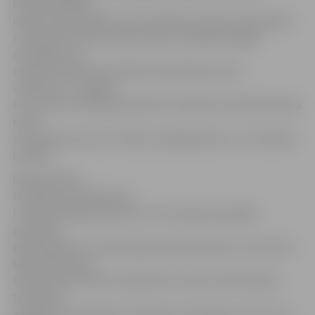
namiem. Bojātā
iekārta tika izslēgta, kā rezultātā traucējumi televīzijas
uztveršanai vairs netika novēroti. Kā parasti šādās
situācijās, par
notikumu RTKD speciālisti informējuši arī SIA
«Elektrons» Jelgavā,
kura viena no darbības jomām ir kolektīvo daudzdzīvokļu
namu
uztveršanas antenu sistēmu apkalpošana un uzturēšana
kārtībā.
Nepieciešams
traucējumu pieteikums
I.Stučka atklāj, ka ESD veic uztveršanas apstākļu
pārbaudi,
pamatojoties uz saņemtajiem pieteikumiem. «No marta
sākuma līdz šim
brīdim ESD RTKD nav reģistrēts neviens individuālais
televīzijas
apraides uztveršanas traucējumu pieteikums, līdz ar to