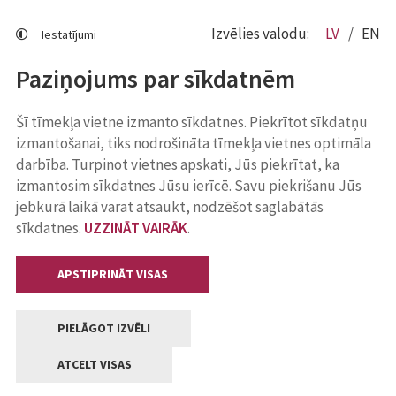
Izvēlies valodu:
LV
EN
Iestatījumi
Paziņojums par sīkdatnēm
Šī tīmekļa vietne izmanto sīkdatnes. Piekrītot sīkdatņu
izmantošanai, tiks nodrošināta tīmekļa vietnes optimāla
darbība. Turpinot vietnes apskati, Jūs piekrītat, ka
izmantosim sīkdatnes Jūsu ierīcē. Savu piekrišanu Jūs
jebkurā laikā varat atsaukt, nodzēšot saglabātās
sīkdatnes.
UZZINĀT VAIRĀK
.
APSTIPRINĀT VISAS
PIELĀGOT IZVĒLI
ATCELT VISAS