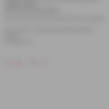
vainīgos izdevies
aizturēt «uz karstām pēdām».
Valsts policijas pārstāve Ieva Sietniece informē, ka zagļus
–
divas personas – aizturēja patruļpolicijas darbinieki.
Uzsākts
kriminālprocess.
Drukāt
Dalīties