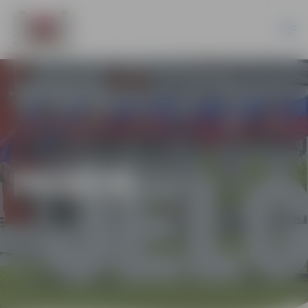
PILSĒTĀ