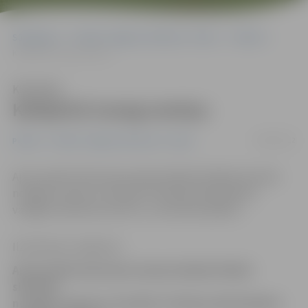
Sākumlapa
Portāla “Jelgavas Vēstnesis” arhīvs
Pilsētā
Kafejnīcā nozog somiņu
Klausīties
Kafejnīcā nozog somiņu
24/05/2012
Pilsētā
Portāla “Jelgavas Vēstnesis” arhīvs
Ap pusnakti dzelzceļa stacijas kafejnīcā kādai sievietei
nozagta somiņa ar mantām. Policijas darbiniekiem
vainīgos izdevies aizturēt «uz karstām pēdām».
Ilze Knusle-Jankevica
Ap pusnakti dzelzceļa stacijas kafejnīcā kādai
sievietei
nozagta somiņa ar mantām. Policijas darbiniekiem