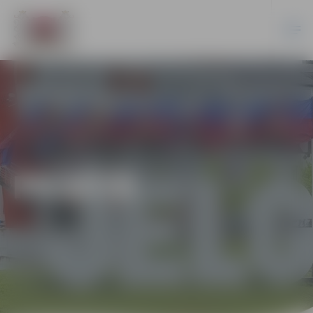
PILSĒTĀ