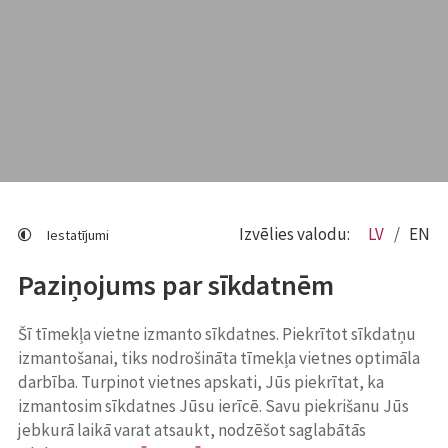
Izvēlies valodu:
LV
EN
Iestatījumi
Paziņojums par sīkdatnēm
Šī tīmekļa vietne izmanto sīkdatnes. Piekrītot sīkdatņu
izmantošanai, tiks nodrošināta tīmekļa vietnes optimāla
darbība. Turpinot vietnes apskati, Jūs piekrītat, ka
izmantosim sīkdatnes Jūsu ierīcē. Savu piekrišanu Jūs
jebkurā laikā varat atsaukt, nodzēšot saglabātās