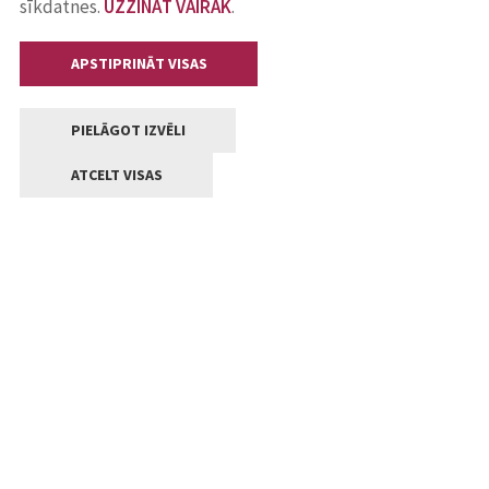
sīkdatnes.
UZZINĀT VAIRĀK
.
APSTIPRINĀT VISAS
PIELĀGOT IZVĒLI
ATCELT VISAS
Kontakti
Jelgavas valstpilsētas pašvaldība
Lielā iela 11, Jelgava, LV-3001