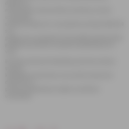
dodoties uz
minēto adresi, tika konstatēts, ka kaimiņu suns bez
uzraudzības
skraida pa Viskaļu ielu. Suņa īpašniece policijas klātbūtnē
suni
piesēja, bet suņa īpašniecei tika sastādīts administratīvā
pārkāpuma protokols un pieņemts paskaidrojums no
viņas.
Bet Pētera ielā vakar Pašvaldības policistiem izdevies
sastapta
klaiņojošā suņa saimniece, kurai uzlikts naudas sods
desmit lati un
pieņemts paskaidrojums, kāpēc suns bijis bez
uzraudzības.