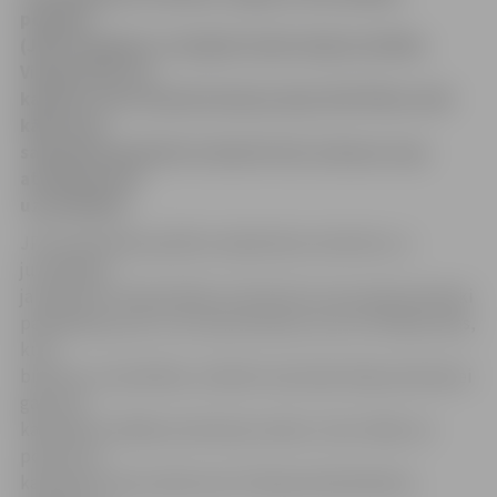
policijas
(JPP) inspektori risinājuši iedzīvotāju konfliktu
Viskaļu ielā, kur
kaimiņu suns nokodis kaimiņu kaķi. Bet Pētera ielā
kāda suņa
saimniecei piemērots desmit latu sods par suņa
atstāšanu bez
uzraudzības.
JPP priekšnieka palīdze sabiedrisko attiecību un
juridiskajos
jautājumos Sandra Reksce informē, ka izsaucēja rakstiski
paskaidroja, par to, ka viņas kaimiņu suns no Viskaļu ielas,
kurš
bijis bez uzraudzības, nokodis viņas kaķi. Kaķa saimniecei
gan pret
kaimiņiem nekādu pretenziju neesot, taču vēlās, lai
policisti ar
kaimiņiem veicot pārrunas. Policijas darbiniekiem,