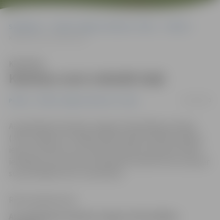
Sākumlapa
Portāla “Jelgavas Vēstnesis” arhīvs
Pilsētā
Kaimiņu suns nokodis kaķi
Klausīties
Kaimiņu suns nokodis kaķi
22/03/2010
Pilsētā
Portāla “Jelgavas Vēstnesis” arhīvs
Aizvadītajās brīvdienās Jelgavas Pašvaldības policijas
(JPP) inspektori risinājuši iedzīvotāju konfliktu Viskaļu
ielā, kur kaimiņu suns nokodis kaimiņu kaķi. Bet Pētera
ielā kāda suņa saimniecei piemērots desmit latu sods par
suņa atstāšanu bez uzraudzības.
Ritma Gaidamoviča
Aizvadītajās brīvdienās Jelgavas Pašvaldības