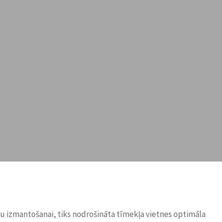
ņu izmantošanai, tiks nodrošināta tīmekļa vietnes optimāla