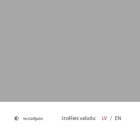
Izvēlies valodu:
LV
EN
Iestatījumi