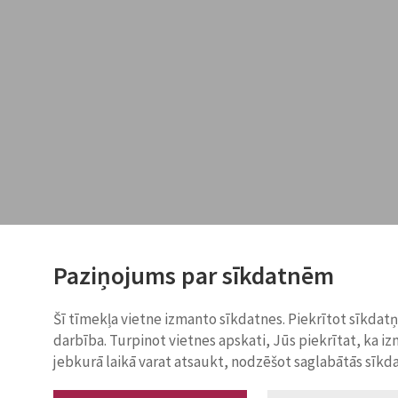
Paziņojums par sīkdatnēm
Šī tīmekļa vietne izmanto sīkdatnes. Piekrītot sīkdat
darbība. Turpinot vietnes apskati, Jūs piekrītat, ka i
jebkurā laikā varat atsaukt, nodzēšot saglabātās sīkd