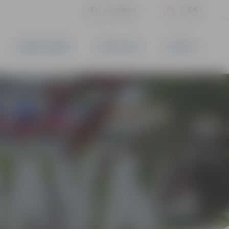
LV
EN
Iestatījumi
UZŅĒMĒJDARBĪBA
PAKALPOJUMI
KONTAKTI