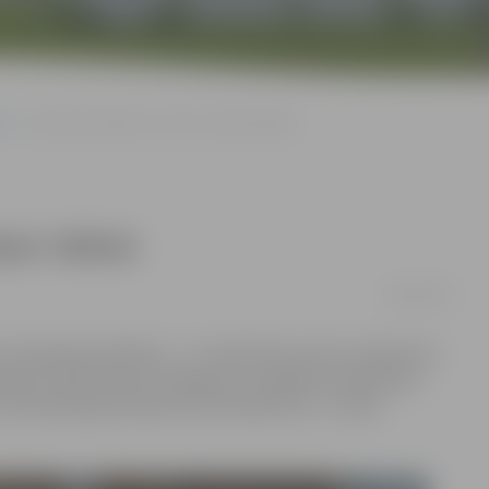
«Karameļu darbnīca» atvērs veikalu Tallinā
alu Tallinā
06/04/2017
s «Karameļu darbnīca» – 27. aprīlī durvis vērs uzņēmuma
pmēram tikpat liels kā Jelgavā un strādās pēc tāda paša
rī karameļu gatavošanas meistardarbnīcu,» stāsta