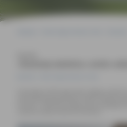
Sākumlapa
Portāla “Jelgavas Vēstnesis” arhīvs
Ekonomika
Klausīties
«Karameļu darbnīca» atvērs veik
Ekonomika
Portāla “Jelgavas Vēstnesis” arhīvs
Ar drosmīgu soli 2017. gadu iesācis Jelgavas uzņēmum
veikals Igaunijas galvaspilsētā. «Veikals Tallinā būs a
koncepta – sešas dienas nedēļā, ik dienu piedāvājot a
uzņēmuma valdes locekle Ilze Priževoite.