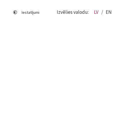
Izvēlies valodu:
LV
EN
Iestatījumi
Lapas karte
Viegli lasīt
Sociālo mediju lietošana
Sīkdatņu izmantošana