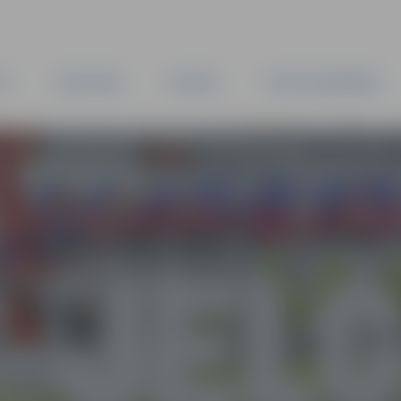
TA
PAŠVALDĪBA
IESTĀDES
KAPITĀLSABIEDRĪBAS