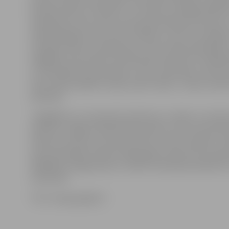
pistāciju halva un šerberts. «Putotās un želejkonfekte
iekarojušas vietu mūsu produkcijas klāstā, bet halva 
šobrīd pieejami tikai mūsu veikalos, jo vēl tos testēja
vērtējam klientu atsauksmes. Tiesa, tā kā sastāvdaļa
bagātīgi, šie produkti visdrīzāk būs ekskluzīvi našķi
un masveidā, kā, piemēram, mūsu karameles, kas jau
lielo veikalu ķēdēs Latvijā, ražoti netiks,» stāsta uz
pārstāve.
Jāatgādina, ka «Karameļu darbnīcas» veikals un atvērt
darbnīca Jelgavā, Rūpniecības ielā 1a, durvis vēra pē
sākumā un kļuvusi arī par iecienītu tūristu objektu. S
provizoriskajiem datiem 2016. gadā uzņēmums sasni
300 000 eiro apgrozījumu. Šobrīd «Karameļu darbnīcā»
darbinieki.
Foto: maps.google.lv