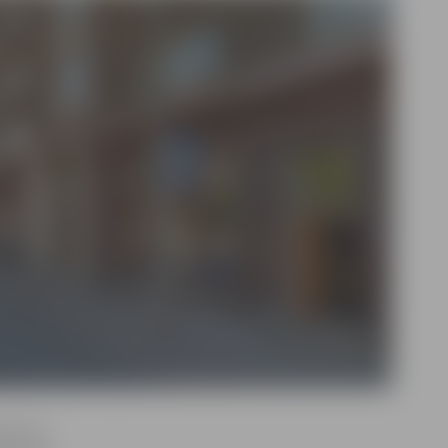
zņēmuma