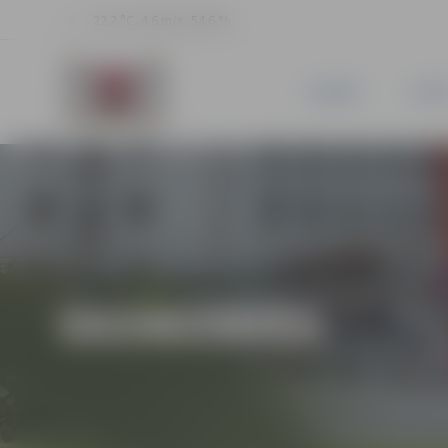
22.2 °C, 4.6 m/s, 54.6 %
JAUNUMI
PILSĒ
EKONOMIKA