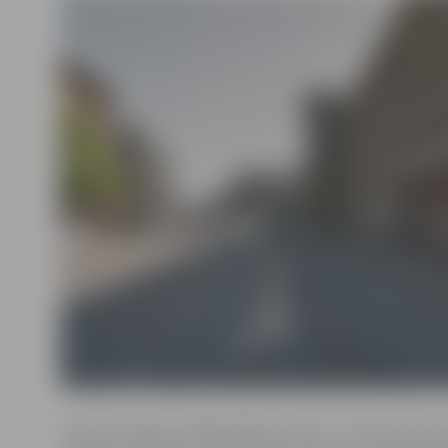
Izveidot filiāles pārējās Baltijas valstīs – tāds bija u