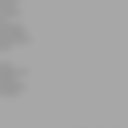
s nu jau
un šerberts
m un
s izmantojam
 gardummīļiem
 nopērkamas arī
ņēmuma
a tipa
rnā gada marta
askaņā ar
edza apmēram
 strādā 16