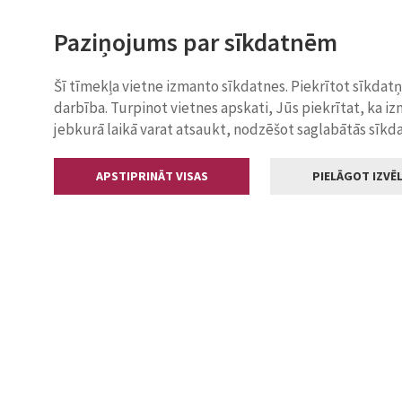
Paziņojums par sīkdatnēm
Šī tīmekļa vietne izmanto sīkdatnes. Piekrītot sīkdat
darbība. Turpinot vietnes apskati, Jūs piekrītat, ka i
jebkurā laikā varat atsaukt, nodzēšot saglabātās sīkd
APSTIPRINĀT VISAS
PIELĀGOT IZVĒL
Kontakti
Jelgavas valstp
Lielā iela 11
+371 630055