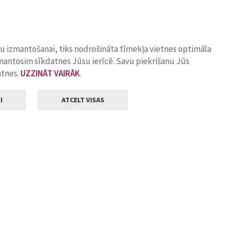
ņu izmantošanai, tiks nodrošināta tīmekļa vietnes optimāla
zmantosim sīkdatnes Jūsu ierīcē. Savu piekrišanu Jūs
atnes.
UZZINĀT VAIRĀK
.
I
ATCELT VISAS
Klientu apkalpošana
ilsētas pašvaldība
Darba laiks
, Jelgava, LV-3001
Pirmdienās
8.00 - 18.00
Otrdienās
8.00 - 17.00
22