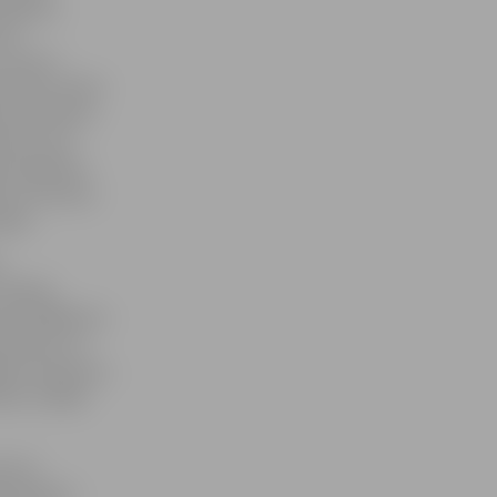
radīsies
tri –
 mums ir
ecerēts atvērt
 divu iemeslu
stiem, kas
jot apmēram
e un biznesa
āka.
s
Tallinā,
i 30 000 eiro.
rameles tur
jos meistarus,
eku strādās
t arī
konfektes,