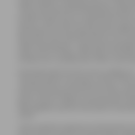
mērķis šim gadam, un Igaunija jau iekarota. «Veikals at
Tallinas centrā, Narvas ielā. Patiesībā telpas atradām ā
pirmajā viesošanās reizē. Arī ar sadarbības partneriem
paveicies,» stāsta uzņēmuma valdes locekle. Lai gan i
pārstāvniecību arī Lietuvā, Igaunija kā pirmā izvēlēta
dēļ: pirmkārt, lielas cerības tiek saistītas ar somu tūri
labprāt viesojas Igaunijā, – ik gadu Igauniju apmeklē
miljons tūristu no Somijas, otrkārt, igauņu mentalitāt
domāšana mūsu uzņēmējam šķiet tuvāka un saprotam
Noskatītajās telpās tika veikts remonts, pielāgojot tā
«Karameļu darbnīcas» koncepcijai. Lai atvērtu veikalu 
«Karameļu darbnīca» ņēma aizņēmumu bankā – investēt
Veikalu Tallinā vadīs igauniete, bet vismaz sākumā ka
gatavos meistari no Jelgavas, pamazām apmācot vietē
tāpēc pagaidām uzņēmums nevar pateikt, cik darbini
veikalā.
Tallinas veikalā būs nopērkamas ne tikai karameles, be
jaunie uzņēmuma produkti: putotās konfektes, želej