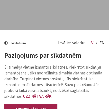
Izvēlies valodu:
LV
EN
Iestatījumi
Paziņojums par sīkdatnēm
Šī tīmekļa vietne izmanto sīkdatnes. Piekrītot sīkdatņu
izmantošanai, tiks nodrošināta tīmekļa vietnes optimāla
darbība. Turpinot vietnes apskati, Jūs piekrītat, ka
izmantosim sīkdatnes Jūsu ierīcē. Savu piekrišanu Jūs
jebkurā laikā varat atsaukt, nodzēšot saglabātās
sīkdatnes.
UZZINĀT VAIRĀK
.