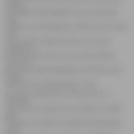
darbnīca,
būs sarežģīti, tādēļ meklējām zīmolu, kas būtu gana
viegli
saprotams un atmiņā paliekošs. Zīmēto aitiņu, kas rotāja
mūsu
stendu, kādreiz zīmēja mana meita un reiz netīši
sapratām, ka
patiesībā, tā ļoti sasaucas ar mūsu ražoto konfekšu
formu. Tas ir
gana saprotami gan pieaugušajiem, gan bērniem, kas ir
viena no
lielākajām mūsu mērķauditorijām,» tā viņa.
Rezumējot izstādē redzēto, I.Priževoite atzīst – ir
izjustas tās
valsts nianses un pieņemti jauni izaicinājumi. «Izstādes
gaitā
novērojām, ka Taivānas iedzīvotājiem karameles garšo,
tomēr