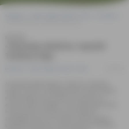
Sākumlapa
Portāla “Jelgavas Vēstnesis” arhīvs
Ekonomika
«Karameļu darbnīca» iepazīst Taivānas tirgu
Klausīties
«Karameļu darbnīca» iepazīst
Taivānas tirgu
06/07/2018
Ekonomika
Portāla “Jelgavas Vēstnesis” arhīvs
Aizvadītajā nedēļā Jelgavas uzņēmums «Karameļu
darbnīca» devās uz vērienīgu pārtikas izstādi Taivānas
pilsētā Taipejā, lai prezentētu savu produktu un
apzinātu eksporta iespējas. «Pēc izstādes iegūta plaša
kontaktu bāze un šobrīd mums būs jāpaveic
apjomīgākais darbs, komunicējot ar potenciālajiem
sadarbības partneriem,» vērtē uzņēmuma «Karameļu