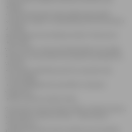
niansēm.
«Taivānā tas bija īpaši svarīgi, tādēļ laicīgi atradām
kompetentu aģentu. Viņš palīdzēja prezentēt produktu
un laicīgi
pabrīdināja par komunikācijas niansēm. Tā kā vairums
iedzīvotāju
valstī ir budisti, viņiem pirmā iepazīšanās ir ļoti svarīga.
Piemēram, sarunas sākumā nav pieņemts pasniegt savu
vizītkarti.
Potenciālais sadarbības partneris to pasniedz tikai
sarunas beigās
un tikai tādā gadījumā, ja patiešām ir noskaņots
sadarboties,»
norāda uzņēmuma valdes locekle.
Gatavojoties starptautiskajai izstādei, izveidots arī jauns,
saprotamāks uzņēmuma zīmols – «Ba ba sweets».
«Sapratām, ka
starptautiskā vidē izrunāt un skaidrot, kas ir karameļu