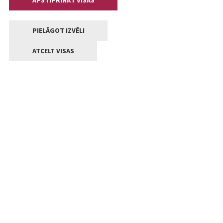
APSTIPRINĀT VISAS
PIELĀGOT IZVĒLI
ATCELT VISAS
Kontakti
Jelgavas valstpilsētas pašvaldība
Lielā iela 11, Jelgava, LV-3001
+371 63005522
pasts@jelgava.lv