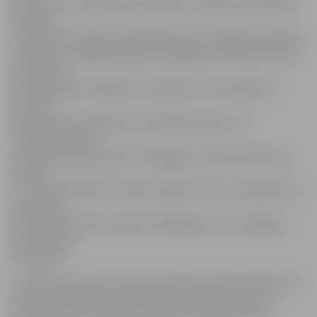
produkti un veidoti jauni kontakti, meklētas sadarbības
iespējas.
«Mūsu valsts tirgus ir salīdzinoši mazs, tādēļ kā uzņēmēji,
saprotam – jāmeklē eksporta iespējas. Līdz šim jau esam
izveidojuši
bāzi Igaunijā, strādājam, lai ienāktu arī Zviedrijā, bet
šovasar
pieņēmām izaicinājumu izzināt Āzijas tirgu,» tā
I.Priževoite. Viņa
norāda, ka Āzijas tirgus ir pārbagāts, tomēr produkti no
Eiropas
tur ir augstā vērtē, turklāt uzņēmums savu produktu jau
sākotnēji
prezentēja kā roku darba izstrādājumus, kuri piedāvā
kvalitāti, ne
kvantitāti.
I.Priževoite stāsta, ka, apzinot eksporta iespējas jebkurā
valstī, svarīgi atrast attiecīgu tās valsts aģentu, kas
iepazīstinās ar dažādām būtiskām konkrētās vietas