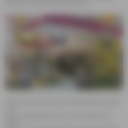
darbnīcas» valdes locekle Ilze Priževoite.
Uzņēmuma pārstāve stāsta, ka Taipejas pārtikas izstāde
ir kā
pārtikas tirgotāju platforma, kur tiek apzināti tirgū
esošie