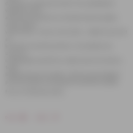
daudziem ir nedaudz par saldu. Proti, piedāvājumā
vajadzētu ieviest
alternatīvus produktus ar minimālu salduma pakāpi.
Jāņem vērā arī
valsts klimats – karsts un mitrs laiks –, tādēļ tie nevar būt
arī
ļoti mīksti un kūstoši produkti,» tā uzņēmēja. Viņa
uzsver, ka
izstādē paguva iepazīties un iegūt daudzus kontaktus,
tomēr
lielākais darbs vēl ir priekšā – šobrīd ar potenciālajiem
partneriem jāpārrunā iespējamās sadarbības iespējas.
Foto: no I.Priževoites arhīva
Drukāt
Dalīties