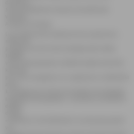
darbošanos
Starptautiskajā ledus skulptūru festivālā stāsta
Vsevolods
Averkjevs no Krievijas.
Lai arī mākslas darbu tapšanas process ir gana karsts,
mākslinieki
priecājas, ka ar katru dienu laukā gaiss kļūst vēsāks,
tādējādi
viņiem nebūs jāatsakās no sīkākām detaļām skulptūrās,
kā tas bija
pērn. Taču, neraugoties uz to, organizatori un mākslinieki
atzīst,
ka arī šogad nevar iztikt bez atsevišķiem mīnus 80 grādu
sasaldētiem ledus gabaliem – sausā ledus, lai sakausētu
dažādas
detaļas.
«Ieradušies ir visi 30 mākslinieki. Jau vakar pēcpusdienā
viņi