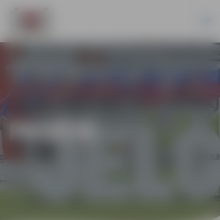
PILSĒTĀ