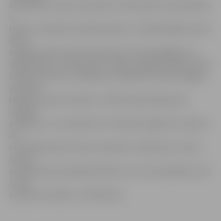
materiāliem, bijis viņa asistents. Bet daudz interesantāks
ir
fakts, ka trešais komandas biedrs ir Latvijā labākais skotu
dūdu
spēlmanis lietuvietis Viļus Matutis. Kā tas gadījies, ka
mākslinieks, kura ikdiena ir mūzika, tagad strādā ar ledu?
V.Matutis atzīst, ka radošiem cilvēkiem vienmēr vajag ko
pamainīt,
lai gūtu jaunas emocijas. «Ar Kārli kopā darbojos jau
vairākos
projektos, un, manuprāt, šī ir lieliska iespēja sevi izpaust
arī
citā mākslas jomā. Ledus skulptūru veidošana ir katras
ziemas
neatņemama sastāvdaļa. Kārlis teic, ka man padodas, bet
to vēl
redzēsim sestdien,» tā V.Matutis.