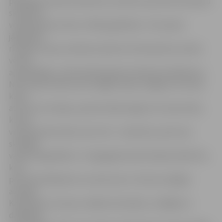
pabeiguši mazās skulptūras, lai ķertos pie lielo komandu
skulptūru
veidošanas par tēmu «Mīlas galaktika». Tās viņiem
jāpabeidz
rītvakar, lai jau sestdien pulksten 10 skulptūras varētu
vērtēt
apmeklētāji,» tā festivāla direktors Mintauts Buškevics.
No 51 ledus bloka, kas izzāģēti tepat Jelgavas tuvumā,
kā arī
atvesti no Somijas, aprises lēnām iegūst arī Ledus bārs,
kuram
vienā pusē būs bārs, bet otrā – skulptūra, pie kuras
skatītāji
varēs fotografēties. To šajā gadā veido tēlnieks Kārlis Īle,
kurš
pērn festivālā plūca uzvaras laurus. Viņš sev palīgos
aicinājis
Kārli Apsīti, kurš jau vairākos festivālos, strādājot ar
dažādiem