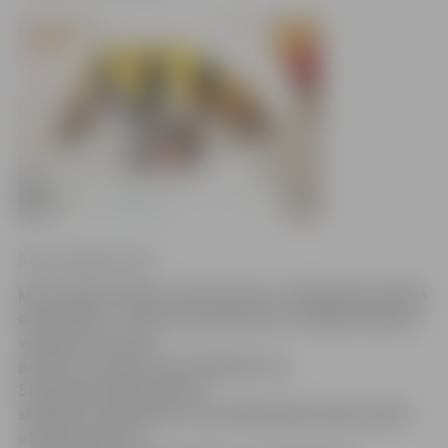
Ritma Gaidamoviča
Motorzāģu rūkšana, kaltu skaņas, mākslinieku aktīva
darbošanās – tāda atmosfēra jau no nedēļas sākuma
vērojama Uzvaras
parkā, kur šobrīd top skulptūras 11.
Starptautiskajam ledus
skulptūru festivālam. Paši mākslinieki darbu parkā
uzskata gluži kā