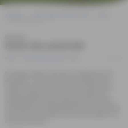
Sākumlapa
Portāla “Jelgavas Vēstnesis” arhīvs
Pilsētā
Karsta mīla aukstā ledū
Klausīties
Karsta mīla aukstā ledū
12/02/2009
Pilsētā
Portāla “Jelgavas Vēstnesis” arhīvs
Motorzāģu rūkšana, kaltu skaņas, mākslinieku aktīva
darbošanās – tāda atmosfēra jau no nedēļas sākuma
vērojama Uzvaras parkā, kur šobrīd top skulptūras 11.
Starptautiskajam ledus skulptūru festivālam. Paši
mākslinieki darbu parkā uzskata gluži kā par ģimenes
atkalredzēšanos, jo lielākā daļa konkursantu savā starpā
ir pazīstami un jau vairākas reizes tikušies dažādos citos
skulptūru festivālos.