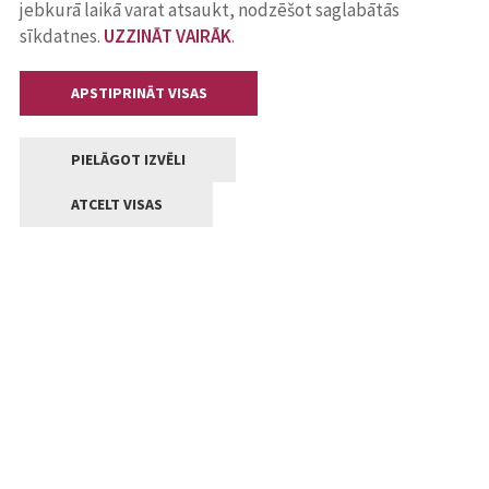
jebkurā laikā varat atsaukt, nodzēšot saglabātās
sīkdatnes.
UZZINĀT VAIRĀK
.
APSTIPRINĀT VISAS
PIELĀGOT IZVĒLI
ATCELT VISAS
Kontakti
Jelgavas valstpilsētas pašvaldība