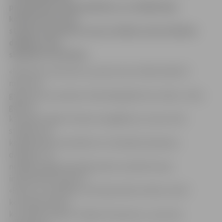
par ģimenes atkalredzēšanos, jo lielākā daļa
konkursantu savā
starpā ir pazīstami un jau vairākas reizes tikušies
dažādos citos
skulptūru festivālos.
«Man šeit ir par karstu, jo pie mums Urālos šobrīd ir
mīnus 30
grādi, bet te pa dienu tikai daži grādi zem nulles. Jūtos
gandrīz
kā vasarā, tāpēc tik biezi nesaģērbos, lai varu brīvi
strādāt, bet
kopējā darba atmosfēra te ir kolosāla. Galvenais –
darbojos, lai
nedēļas nogalē skatītāji varētu novērtēt manu
individuālo skulptūru
«Ritms un melodija», kas kopā veido mūziku, kā arī
komandas darbu,
ko veidošu kopā ar Tatjanu Kuzņecovu,» par savu