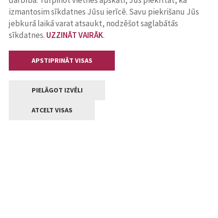
darbība. Turpinot vietnes apskati, Jūs piekrītat, ka
izmantosim sīkdatnes Jūsu ierīcē. Savu piekrišanu Jūs
jebkurā laikā varat atsaukt, nodzēšot saglabātās
sīkdatnes.
UZZINĀT VAIRĀK
.
APSTIPRINĀT VISAS
PIELĀGOT IZVĒLI
ATCELT VISAS
Kontakti