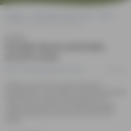
Sākumlapa
Portāla “Jelgavas Vēstnesis” arhīvs
Pilsētā
Karstajās dienās palielinājies pacientu skaits
Klausīties
Karstajās dienās palielinājies
pacientu skaits
01/07/2009
Pilsētā
Portāla “Jelgavas Vēstnesis” arhīvs
Pēdējās trīs dienās, līdz ar gaisa temperatūras
paaugstināšanos, valstī vērojams medicīniskās palīdzības
konsultāciju un izsaukumu skaita pieaugums. Arī
Jelgavas pilsētas slimnīcas Uzņemšanas nodaļā šajās
dienās pēc palīdzības vērsušies vairāk cilvēku nekā
ikdienā.