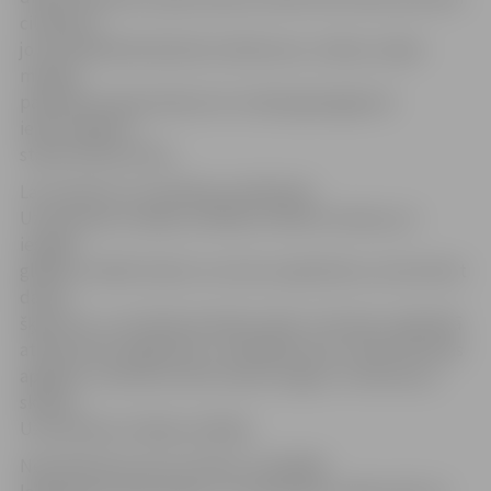
cilvēkiem,
jo karstajā laikā sākušās sirdsklauves, reiboņi, tāpat
mediķu
palīdzība nepieciešama arī vecāka gada gājumā
iedzīvotājiem,»
stāsta M.Zborovska.
Lai izvairītos no veselības problēmām
Uzņemšanas nodaļas vadītāja cilvēkiem iesaka, ja ir
iespēja,
glābiņu meklēt ūdens tuvumā, nopeldoties, aicina lietot
daudz
šķidrumu, uzturēties ēnainās vietās. «Protams, šajā laikā
atbilstoši arī apģērbties, vislabākais būtu vilkt kokvilnas
apģērbu. Ieteicams lietot daudz augļus un dārzeņus,»
skaidro
Uzņemšanas nodaļas vadītāja.
Nenoliedzams esot arī fakts, ka pēdējā