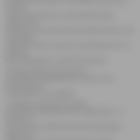
laikā daudz iedzīvotāju uz Uzņemšanas nodaļu nāk, lai
noņemtu
viņiem piesūkušās ērces. «Īpašs pieplūdums bija
vērojams Jāņu
brīvdienās, tad pa divām dienām noņēmām 20 ērces, taču
Uzņemšanas
nodaļā katru dienu ir pacienti, kuriem jānoņem ērce, arī
šodien jau
bijuši vairāki gadījumi,» piebilst M.Zborovska.
Tieši tālab mediķi aicina pēc atpūtas
brīvā dabā ļoti rūpīgi pārbaudīt, vai kaut kur nav
piesūkusies ērce
un pārmeklēt arī savu apģērbu.
Ja iespējams mediķi iesaka cilvēkiem
neuzturēties saulē laikā, kad tā ir visagresīvākā, – no
pulksten 12
līdz 15. Ejot ārā, cilvēkiem būtu jāvelk mugurā gaišs
apģērbs, kas