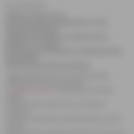
Ritma Gaidamoviča
Pēdējās trīs dienās, līdz ar
gaisa temperatūras paaugstināšanos, valstī
vērojams medicīniskās
palīdzības konsultāciju un izsaukumu skaita
pieaugums. Arī Jelgavas
pilsētas slimnīcas Uzņemšanas nodaļā šajās dienās
pēc palīdzības
vērsušies vairāk cilvēku nekā ikdienā.
Jelgavas pilsētas slimnīcas Uzņemšanas nodaļas
vadītāja Mudīte Zborovska portālam
www.jelgavasvestnesis.lv
apliecināja, ka tik tiešām
pēdējās
trīs dienās audzis cilvēku skaits, kas vēršas pēc
palīdzības.
«Ievērojami daudz klientu bija tieši pirmdien, pirmajā
karstajā
dienā. Palīdzība nepieciešama salīdzinoši daudz jauniem