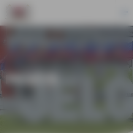
PILSĒTĀ