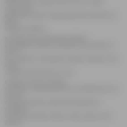
atstaro sauli un nerada tik lielu karstumu. Tāpat
nepieciešama
galvassega, it īpaši to nepieciešamas lietot bērniem un
gados
vecākiem cilvēkiem.
Karstajās dienās mediķi iesaka cilvēkiem
pēc iespējas izvairīties no tiešajiem saules stariem un,
ejot pa
ielu, cilvēkiem, it īpaši gados vecākiem cilvēkiem, būtu
vēlams
turēties tajā ielas pusē, kur ir ēna.
Cilvēkiem, kuriem ir hroniskas
saslimšanas, mediķi iesaka lietot tos medikamentus, ko
ārsti viņu
slimībai izrakstījuši, jo šādos laika apstākļos var
saasināties
hroniskas saslimšanas. Vēlams turēt pa rokai arī sirds
pilienus.