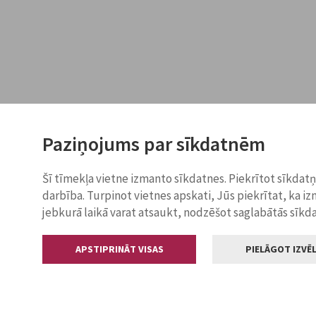
Paziņojums par sīkdatnēm
Šī tīmekļa vietne izmanto sīkdatnes. Piekrītot sīkdat
darbība. Turpinot vietnes apskati, Jūs piekrītat, ka i
jebkurā laikā varat atsaukt, nodzēšot saglabātās sīkd
APSTIPRINĀT VISAS
PIELĀGOT IZVĒL