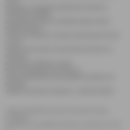
nereti
lepnajiem un dārgajiem spēkratiem nekaunas
izmantot invalīdiem
paredzētās stāvvietas. Dažādās akcijās ir bijusi
iespēja redzēt ne
vienu vien nekauņu, kas lepni noparkojies pie viena
vai otra
veikala, ielas malā un citviet tieši zem zīmes, ka
stāvvieta
paredzēta invalīdiem. Portāls
http://www.jelgavasvestnesis.lv/
ikvienu pilsētnieku aicina palīdzēt noskaidrot un
kaunināt
Jelgavā sastopamos nekauņas – pseidoinvalīdus.
Jelgavas Pašvaldības policija, kas pilsētā uzrauga
automašīnu
stāvēšanas un apstāšanās noteikumu ievērošanu, atzīst,