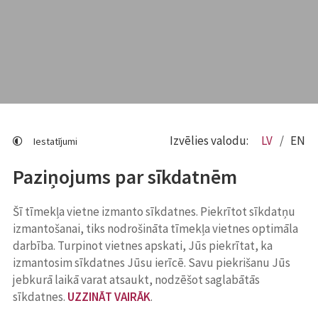
Izvēlies valodu:
LV
EN
Iestatījumi
Paziņojums par sīkdatnēm
Šī tīmekļa vietne izmanto sīkdatnes. Piekrītot sīkdatņu
izmantošanai, tiks nodrošināta tīmekļa vietnes optimāla
darbība. Turpinot vietnes apskati, Jūs piekrītat, ka
izmantosim sīkdatnes Jūsu ierīcē. Savu piekrišanu Jūs
jebkurā laikā varat atsaukt, nodzēšot saglabātās
sīkdatnes.
UZZINĀT VAIRĀK
.