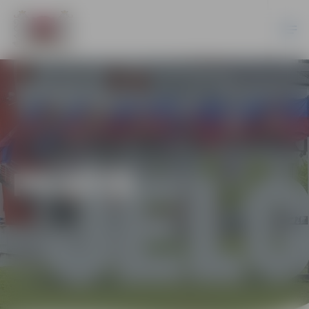
PILSĒTĀ