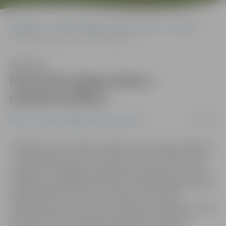
Sākumlapa
Portāla “Jelgavas Vēstnesis” arhīvs
Pilsētā
Kauninām jelgavniekus – pseidoinvalīdus!
Klausīties
Kauninām jelgavniekus –
pseidoinvalīdus!
14/10/2008
Pilsētā
Portāla “Jelgavas Vēstnesis” arhīvs
Vairākkārt ir aktualizēts jautājums par pseidoinvalīdiem
– iedzīvotājiem, kas it kā ir veseli, taču ar saviem nereti
lepnajiem un dārgajiem spēkratiem nekaunas izmantot
invalīdiem paredzētās stāvvietas. Dažādās akcijās ir bijusi
iespēja redzēt ne vienu vien nekauņu, kas lepni
noparkojies pie viena vai otra veikala, ielas malā un citviet
tieši zem zīmes, ka stāvvieta paredzēta invalīdiem.