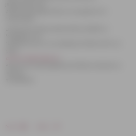
jelgavniekiem, kas
pamana nekaunīgos šoferus un nav gatavi ar to
samierināties.
Lūdzam katru šādu pseidoinvalīdu nobildēt un
fotogrāfiju ar īsu
skaidrojumu par to, kur pārkāpums fiksēts sūtīt uz e-
pastu:
zane.auzina@zi.jelgava.lv
.
Kopā mums izdosies gādāt par kārtības vairošanos un
nekauņu
mazināšanos!
Drukāt
Dalīties