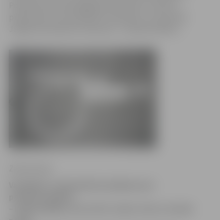
Portāls http://www.jelgavasvestnesis.lv/ ikvienu
pilsētnieku aicina palīdzēt noskaidrot un kaunināt
Jelgavā sastopamos nekauņas – pseidoinvalīdus.
Zane Auziņa
Vairākkārt ir aktualizēts jautājums par
pseidoinvalīdiem
– iedzīvotājiem, kas it kā ir veseli, taču ar saviem