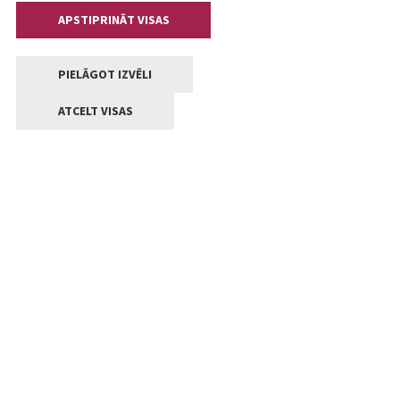
APSTIPRINĀT VISAS
PIELĀGOT IZVĒLI
ATCELT VISAS
Kontakti
Jelgavas valstpilsētas pašvaldība
Lielā iela 11, Jelgava, LV-3001
+371 63005522