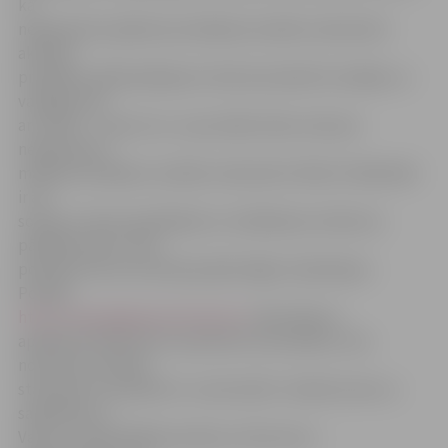
ka
nepamatota spēkrata atstāšana invalīdu stāvvietā ir
aktuāla
problēma. Šādi pārkāpumi tiek konstatēti ik nedēļu un
vainīgie tiek
arī sodīti – starp citu, nu jau kādu laiku sods par
nepamatotu
mašīnas atstāšanu invalīdu stāvvietā ir 40 lati. Palielināti
ir arī
sodi par citiem apstāšanās un stāvēšanas notikumu
pārkāpumiem, taču
policija secina, ka sodi joprojām lāgā «nedarbojas».
Portāls
http://www.jelgavasvestnesis.lv/
nāk talkā un
apņēmies fiksēt katru pamanīto automašīnu, kas
novietota invalīdu
stāvvietā un publiski to «nostrostēt». Darbā ceram uz
sadarbību ar
Valsts un Pašvaldības policiju, kā arī jums –