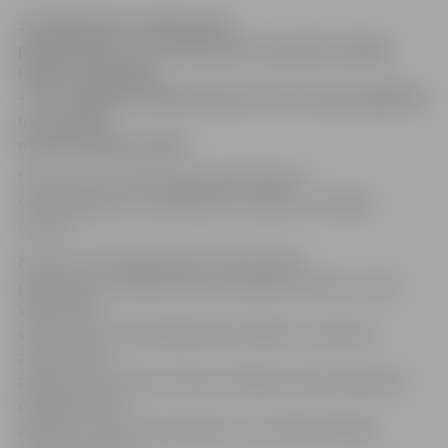
Jautājumā par mācību gada
pagarināšanu un termiņu katra skola būs tiesīga
izlemt patstāvīgi,
– LNT raidījumā «900 sekundes» šorīt sacīja izglītības
un zinātnes
ministrs Roberts Ķīlis.
Lēmumu par mācību gada pagarinājumu
skolām jāpieņem sadarbībā ar vecākiem, norādīja
ministrs.
Kā vienu no iespējamajiem mācību gada
pagarinājuma veidiem R.Ķīlis minēja nometnes, kurās
vairāk laika
varētu veltīt sportiskajām aktivitātēm un atpūtai,
zināmu laiku
atvēlot arī mācību procesam. Pašlaik vecāki maksā par
dažādām bērnu
atpūtas un sporta nometnēm, taču nākotnē šādas