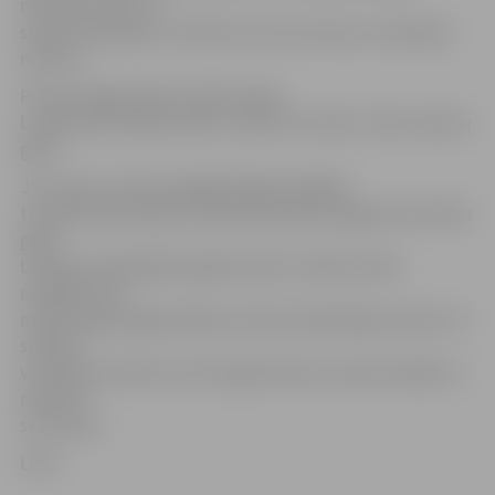
nometnes būtu ar
skolas finansējumu mācību procesa ietvaros, skaidroja
ministrs.
Pirmais pagarinātais mācību gads
Latvijā, pēc R.Ķīļa domām, varētu būt 2013./ 2014. mācību
gads.
Jau ziņots, ka kopš pagājušā gada beigām
turpinās diskusijas par nepieciešamību pagarināt mācību
gadu
Latvijas vispārizglītojošajās skolās. Vairāki vecāki
norādījuši, ka
mācību gada pagarināšana atstās nelabvēlīgu ietekmi uz
skolēnu
veselības stāvokli, kā arī liegs bērniem vasarā strādāt un
nopelnīt
sev naudu.
LETA