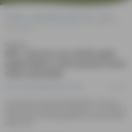
Sākumlapa
Portāla “Jelgavas Vēstnesis” arhīvs
Latvijā
Ķīlis: Lēmumu par mācību gada pagarināšanu varēs pieņemt katra
skola individuāli
Klausīties
Ķīlis: Lēmumu par mācību gada
pagarināšanu varēs pieņemt katra
skola individuāli
10/07/2012
Latvijā
Portāla “Jelgavas Vēstnesis” arhīvs
Jautājumā par mācību gada pagarināšanu un termiņu
katra skola būs tiesīga izlemt patstāvīgi, – LNT raidījumā
«900 sekundes» šorīt sacīja izglītības un zinātnes ministrs
Roberts Ķīlis.