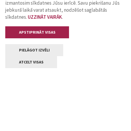
izmantosim sīkdatnes Jūsu ierīcē. Savu piekrišanu Jūs
jebkurā laikā varat atsaukt, nodzēšot saglabātās
sīkdatnes.
UZZINĀT VAIRĀK
.
APSTIPRINĀT VISAS
PIELĀGOT IZVĒLI
ATCELT VISAS
Kontakti
Jelgavas valstpilsētas pašvaldība