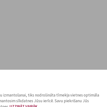
ņu izmantošanai, tiks nodrošināta tīmekļa vietnes optimāla
zmantosim sīkdatnes Jūsu ierīcē. Savu piekrišanu Jūs
atnes.
UZZINĀT VAIRĀK
.