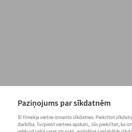
Paziņojums par sīkdatnēm
Šī tīmekļa vietne izmanto sīkdatnes. Piekrītot sīkdat
darbība. Turpinot vietnes apskati, Jūs piekrītat, ka i
jebkurā laikā varat atsaukt, nodzēšot saglabātās sīkd