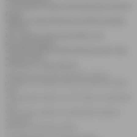
1. vietu ieguvusi Jelgavas Valsts ģimnāzijas skolnieču
Rasmas
Kroģeres un Olgas Rimdenokas iesūtītā fotogrāfija
«Vai Tev ir
ēna?». Meitenes balvā saņem 100 eiro, bet
pamatskolas grupā 4.
vidusskolas skolnieces Māras Rušmanes darbs «Ņem
naudu un klusē!»
novērtēts ar 2. vietu un 80 eiro.
KNAB galvenā speciāliste sabiedrisko attiecību
jautājumos Laura Dūša informē, ka laureāti tika noteikti
divās
vecumā grupās: skolēni no 7. līdz 9. klasei un vidusskolēni
no 10.
līdz 12. klasei, arodskolu un profesionālo vidusskolu
audzēkņi un
augstskolu vai koledžu studenti.