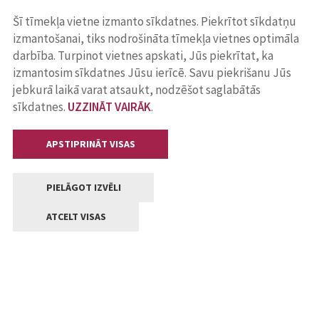
Šī tīmekļa vietne izmanto sīkdatnes. Piekrītot sīkdatņu
izmantošanai, tiks nodrošināta tīmekļa vietnes optimāla
darbība. Turpinot vietnes apskati, Jūs piekrītat, ka
izmantosim sīkdatnes Jūsu ierīcē. Savu piekrišanu Jūs
jebkurā laikā varat atsaukt, nodzēšot saglabātās
sīkdatnes.
UZZINĀT VAIRĀK
.
APSTIPRINĀT VISAS
PIELĀGOT IZVĒLI
ATCELT VISAS