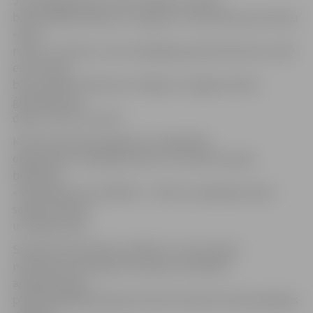
Jaunākajā grupā 2. vieta un 80 eiro naudas
balva piešķirta Mārai no Jelgavas 4. vidusskolas par darbu
«Ņem
naudu un klusē!», bet vecākajā grupā pirmā vieta un 100
eiro naudas
balva piešķirta Rasmai un Olgai no Jelgavas Valsts
ģimnāzijas par
darbu «Vai Tev ir ēna?».
Konkursā tika pasniegtas arī sadarbības
organizāciju simpātijas balvas. Arī pretkorupcijas
biedrības
«Sabiedrība par atklātību – Delna» simpātijas balvas
saņēma Rasmas
un Olgas darbs.
Saeimas Aizsardzības, iekšlietu un korupcijas
novēršanas komisijas Korupcijas novēršanas
apakškomisijas
priekšsēdētāja Alekseja Loskutova balvas tika pasniegtas