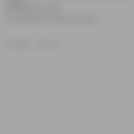
Jelgavas
Valsts ģimnāzijas 12. klasei.
Foto: feacebook.com, «Mēs pret korupciju»
Drukāt
Dalīties