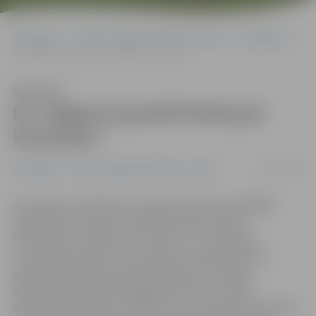
Sākumlapa
Portāla “Jelgavas Vēstnesis” arhīvs
Jauniešiem
Ko Jelgavas jaunieši domā par korupciju?
Klausīties
Ko Jelgavas jaunieši domā par
korupciju?
18/12/2014
Jauniešiem
Portāla “Jelgavas Vēstnesis” arhīvs
Korupcijas novēršanas un apkarošanas birojs (KNAB)
apbalvojis korupcijas novēršanas tēmai veltītā
fotokonkursa «Mēs pret korupciju!» uzvarētājus.
Vidusskolas grupā 1. vietu ieguvusi Jelgavas Valsts
ģimnāzijas skolnieču Rasmas Kroģeres un Olgas
Rimdenokas iesūtītā fotogrāfija «Vai Tev ir ēna?».
Meitenes balvā saņem 100 eiro, bet pamatskolas grupā 4.