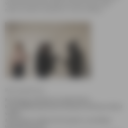
vidusskolas skolnieces Māras Rušmanes darbs «Ņem
naudu un klusē!» novērtēts ar 2. vietu un 80 eiro.
Ritma Gaidamoviča
Korupcijas novēršanas un apkarošanas
birojs (KNAB) apbalvojis korupcijas novēršanas tēmai
veltītā
fotokonkursa «Mēs pret korupciju!» uzvarētājus.
Vidusskolas grupā