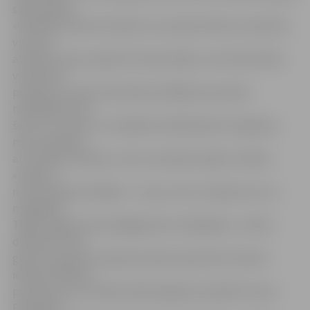
sākumskolā.
«Vecākiem bieži vien šķiet, ka, iesaistot bērnu nometnē,
viņi savu
atvasīšu vasaru padarīs interesantāku, taču bērni bieži
vien domā
pretēji, jo viņiem interesē jau dažādas pusaudžu
nodarbības, bet
šeit viss ir vērsts uz mazākiem dalībniekiem. Agrāk jau
mēs uzņēmām
arī vecākos skolēnus, taču viņi darīja visādus citādus
«darbus»,
nevis klausīja vadītājus – lauza, sita un mācīja citus uz
muļķībām.
Tāpēc tagad esam pielāgojušies mazākajiem,» stāsta
direktore. Viņa
gan šīs meitenes māmiņai iesaka septembrī meiteni
iesaistīt kādā no
pulciņiem, jo arī tādā veidā iespējams aizpildīt vasaru.
Piemēram,