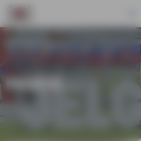
PILSĒTĀ