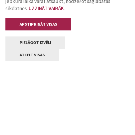
jebkurā laikā varat atsaukt, nodzēšot saglabātās
sīkdatnes.
UZZINĀT VAIRĀK
.
APSTIPRINĀT VISAS
PIELĀGOT IZVĒLI
ATCELT VISAS
Kontakti
Jelgavas valstpilsētas pašvaldība
Lielā iela 11, Jelgava, LV-3001