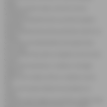
iespēju
darboties nometnē «Lediņi», taču šeit ir vecuma
ierobežojums –
nometnē var piedalīties bērni vecumā līdz 11 gadiem.
Pašvaldībā
pilsētas labiekārtošanas darbos pieteikties aicināti 13 un
14 gadus
veci skolēni, bet Nodarbinātības valsts aģentūrā par
darbu vasarā
var interesēties tikai, sākot no 15 gadiem. Līdz šim meita
vienmēr
kopā ar brāli vasarā devās uz «Lediņiem», bet šogad
izrādās, ka
brālītis, kurš ir mazāks, vēl tiks uz «Lediņiem», bet ko
darīt
māsai, tā arī nezinām. Palīdziet man noskaidrot, ko
vasaras
brīvlaikā var darīt 12 gadus veca meitene un kādas ir viņas
iespējas lietderīgi pavadīt brīvlaiku,» tā «Jelgavas