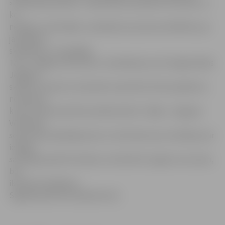
«Pilsētsaimniecība». «Darba likums paredz, ko drīkst un
ko
nedrīkst, tieši tāpēc uzņēmēji neuzņemas atbildību par
jaunākiem
skolēniem,» tā vadītājs.
Taču «Jelgavas Vēstnesis» noskaidroja, ka arī šogad dažās
Jelgavas
skolās un baznīcu draudzēs vasarā tiks rīkoti pasākumi,
nometnes,
kurās varēs iesaistīties pilsētas bērni. Tāpēc «Jelgavas
Vēstnesis»
sekos līdzi piedāvājumam un informēs savus lasītājus par
iespēju
saturīgi pavadīt brīvlaiku ne tikai līdz 12 gadu vecumam,
bet
ikvienam skolēnam.
Sagatavoja Ritma Gaidamoviča