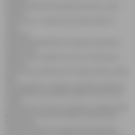
patlaban vairāki kolektīvi gatavojas Dziesmu un deju
svētkiem
vasarā, bet citi – vasaras koncerttūrēm ārzemēs un
citiem
projektiem.
Savukārt Nodarbinātības valsts aģentūra pieteikties
darbam aicina
skolēnus tikai no 15 gadu vecuma, jo to nosaka jaunā
kārtība un
Darba likuma ierobežojumi. NVA Jelgavas filiāles vadītājs
Māris
Narvils pastāstīja – tas tāpēc, ka jaunākiem skolēniem ir
ierobežotākas nodarbinātības iespējas, Darba likumā ir
limitēts
profesiju skaits, kurās tie var darboties. Jaunākie skolēni
galvenokārt var iesaistīties dažādos labiekārtošanas
darbos, tāpēc
šādu darbu skolēniem arī šogad nodrošina aģentūra