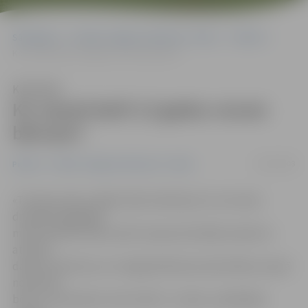
Sākumlapa
Portāla “Jelgavas Vēstnesis” arhīvs
Pilsētā
Ko vasarā darīt 12 gadus vecam bērnam?
Klausīties
Ko vasarā darīt 12 gadus vecam
bērnam?
22/05/2008
Pilsētā
Portāla “Jelgavas Vēstnesis” arhīvs
«Tuvojas vasara, tāpēc sāku domāt par to, ko mana
divpadsmitgadīgā
meita pilsētā varētu darīt vasaras brīvlaikā, kamēr es
atrodos
darbā. Avīzēs lasu, ka Jelgavā bērniem aktivitātes vasarā
nodrošina
bērnu un jauniešu centrs (BJC) «Junda», piedāvājot