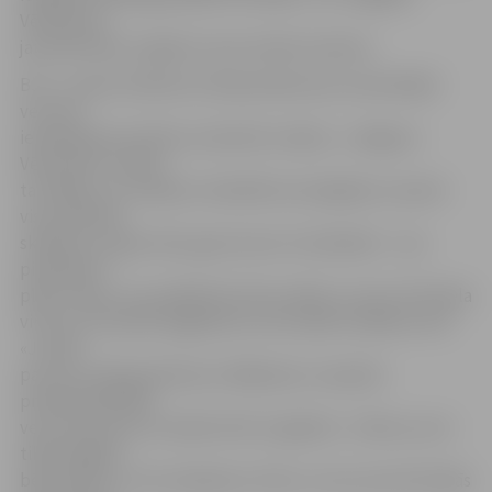
Vēstnesim»
jautā Astrīda, 12 gadus vecas meitas mamma.
BJC «Junda» direktore Silvija Andersone, komentējot
vecuma
ierobežojumus bērnu nometnē «Lediņi», «Jelgavas
Vēstnesim» stāsta –
tas tāpēc, ka «Lediņos» diemžēl nav iespējams uzņemt
visus pilsētas
skolēnus, jo gan vieta, gan resursi ir ierobežoti – nav
pietiekami
plašu telpu, kur paslēpties lietus laikā, un nav arī tik liela
virtuve, lai maltīti pagatavotu vēl vairāk cilvēkiem. BJC
«Junda»
par savu mērķauditoriju izvēlējusies, viņuprāt,
problemātiskāko
vecuma posmu no sešiem līdz 11 gadiem – bērnus, kuri
tikko beiguši
bērnudārzu un trīs mēnešus ir brīvi, un tos, kas vēl mācās