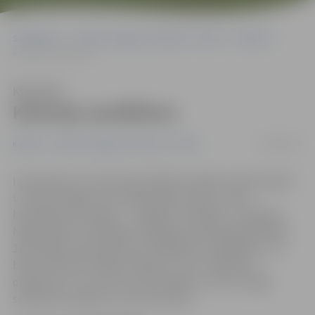
Sākumlapa
Portāla “Jelgavas Vēstnesis” arhīvs
Kultūra
Koloniju zaudēšana
Klausīties
Koloniju zaudēšana
28/06/2015
Kultūra
Portāla “Jelgavas Vēstnesis” arhīvs
Izmantojot to, ka hercogs Jēkabs atradās zviedru gūstā
un bija zaudējis savus ietekmīgos sakarus, abas
hercogistes kolonijas – Tobago un Gambiju – pārņēma
Nīderlandes Ostindijas kompānija. (Kompānija dibināta
1602. gadā, apvienojoties priviliģētiem tirgotājiem. Tai
bija suverēnas tiesības tirgoties, celt cietokšņus,
organizēt un uzturēt savu karaspēku un floti, slēgt
starpvalstu līgumus un kalt naudu.)