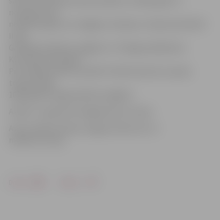
sarunu rezultātā izdevās panākt, ka 1664. gada 17.
novembrī viņš
noslēdza līgumu ar Anglijas, Skotijas un Īrijas karali Kārli
II par
Gambijas atdošanu angļiem un Tobago piešķiršanu
Kurzemes hercogam.
Pēc Jēkaba nāves viņa dēls Frīdrihs Kazimirs naudas
trūkuma dēļ
1690. gadā Tobago pārdeva angļiem.
Attēls: 17. gadsimta lielgabali pie muzeja
Avots: Ģederta Eliasa Jelgavas Vēstures un
mākslas muzejs
Drukāt
Dalīties