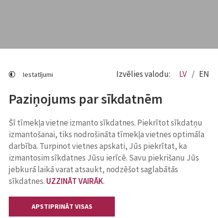
Izvēlies valodu:
LV
EN
Iestatījumi
Paziņojums par sīkdatnēm
Šī tīmekļa vietne izmanto sīkdatnes. Piekrītot sīkdatņu
izmantošanai, tiks nodrošināta tīmekļa vietnes optimāla
darbība. Turpinot vietnes apskati, Jūs piekrītat, ka
izmantosim sīkdatnes Jūsu ierīcē. Savu piekrišanu Jūs
jebkurā laikā varat atsaukt, nodzēšot saglabātās
sīkdatnes.
UZZINĀT VAIRĀK
.
APSTIPRINĀT VISAS