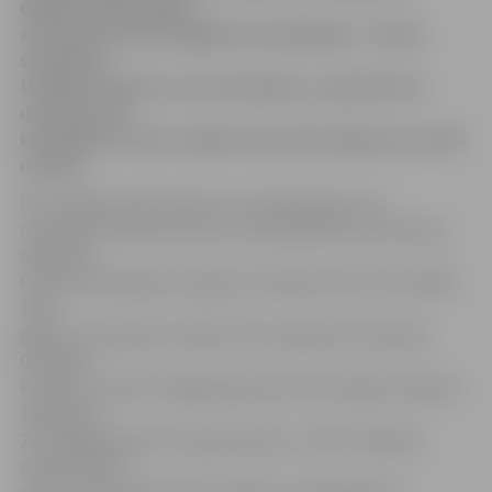
dibināta 1602. gadā,
apvienojoties priviliģētiem tirgotājiem. Tai bija
suverēnas
tiesības tirgoties, celt cietokšņus, organizēt un
uzturēt savu
karaspēku un floti, slēgt starpvalstu līgumus un kalt
naudu.)
Pēc Jēkaba atbrīvošanas no zviedru gūsta viņš
nekavējoties sāka sarunas ar holandiešiem par koloniju
atgūšanu.
Procesā iesaistījās arī angļi, kuri Roberta Holmsa vadībā
1661.
gada 19. martā pēc vairāku dienu aplenkuma ieņēma
Gambijas
koloniju. Tikmēr Tobago gubernators Kornēlijs Lampsīns
1663. gada
25. maijā padevās Francijas karalim. Tomēr Jēkabam
diplomātisko