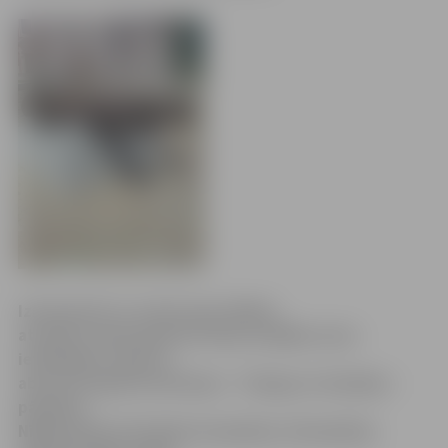
Izmantojot to, ka hercogs Jēkabs
atradās zviedru gūstā un bija zaudējis savus
ietekmīgos sakarus,
abas hercogistes kolonijas – Tobago un Gambiju –
pārņēma
Nīderlandes Ostindijas kompānija. (Kompānija