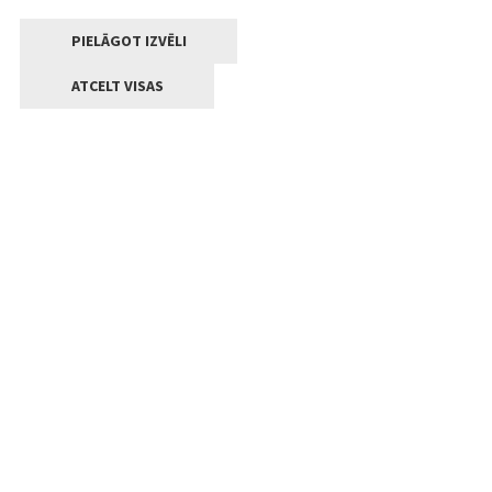
PIELĀGOT IZVĒLI
ATCELT VISAS
Kontakti
Jelgavas valstpilsētas pašvaldība
Lielā iela 11, Jelgava, LV-3001
+371 63005522
pasts@jelgava.lv