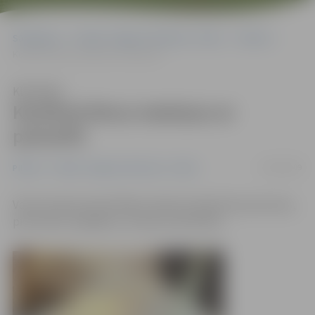
Sākumlapa
Portāla “Jelgavas Vēstnesis” arhīvs
Pilsētā
Konfiscē divus maisiņus ar pulverīti
Klausīties
Konfiscē divus maisiņus ar
pulverīti
30/06/2009
Pilsētā
Portāla “Jelgavas Vēstnesis” arhīvs
Valsts policija vakar Mātera ielā aizturēja divas personas,
pie kurām, iespējams, atrastas narkotikas.