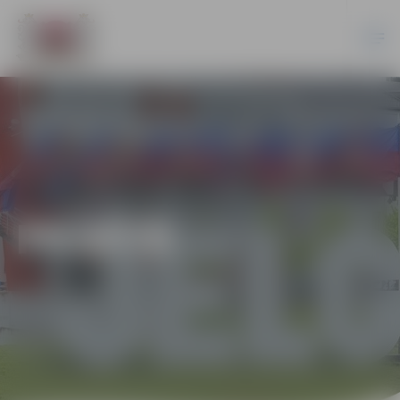
PILSĒTĀ