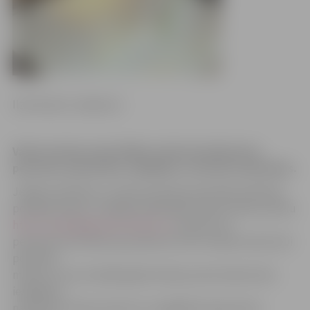
Ilze Knusle-Jankevica
Valsts policija vakar Mātera ielā aizturēja divas
personas, pie kurām, iespējams, atrastas narkotikas.
Jelgavas pilsētas un rajona policijas pārvaldes Kārtības
policijas biroja 2. nodaļas priekšnieks Andris Zellis portālu
http://www.jelgavasvestnesis.lv/
informē, ka
personas aizturētas ap pulksten 18. Pie viņām atrasti divi
polimēra
maisiņi, kuros atradās gaišas krāsas pulverveida viela –
iespējams,
narkotikas. Viela izņemta un nogādāta ekspertīzes