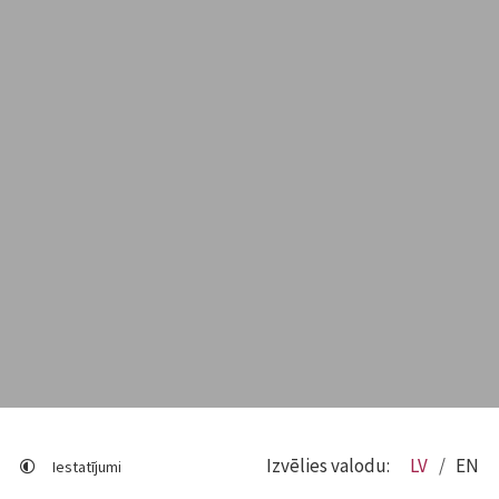
Izvēlies valodu:
LV
EN
Iestatījumi