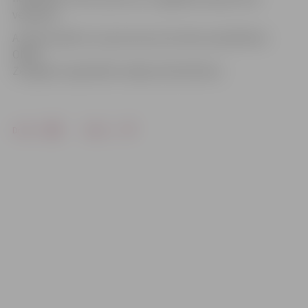
veikšanai.
A.Zellis piebilst, ka personas aizturētas sadarbībā ar
ONAP
Zemgales reģionālās nodaļas darbiniekiem.
Drukāt
Dalīties