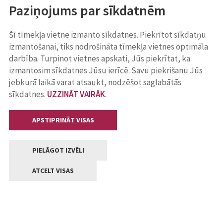
Paziņojums par sīkdatnēm
Šī tīmekļa vietne izmanto sīkdatnes. Piekrītot sīkdatņu
izmantošanai, tiks nodrošināta tīmekļa vietnes optimāla
darbība. Turpinot vietnes apskati, Jūs piekrītat, ka
izmantosim sīkdatnes Jūsu ierīcē. Savu piekrišanu Jūs
jebkurā laikā varat atsaukt, nodzēšot saglabātās
sīkdatnes.
UZZINĀT VAIRĀK
.
APSTIPRINĀT VISAS
PIELĀGOT IZVĒLI
ATCELT VISAS