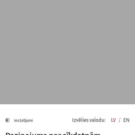
Izvēlies valodu:
LV
EN
Iestatījumi