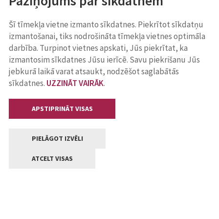
Paziņojums par sīkdatnēm
Šī tīmekļa vietne izmanto sīkdatnes. Piekrītot sīkdatņu
izmantošanai, tiks nodrošināta tīmekļa vietnes optimāla
darbība. Turpinot vietnes apskati, Jūs piekrītat, ka
izmantosim sīkdatnes Jūsu ierīcē. Savu piekrišanu Jūs
jebkurā laikā varat atsaukt, nodzēšot saglabātās
sīkdatnes.
UZZINĀT VAIRĀK
.
APSTIPRINĀT VISAS
PIELĀGOT IZVĒLI
ATCELT VISAS