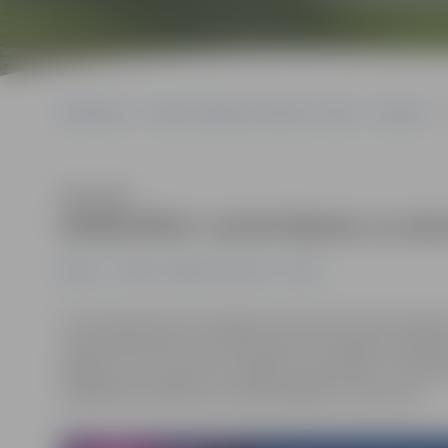
Sākumlapa
Portāla “Jelgavas Vēstnesis” arhīvs
Mūzika
Klausīties
KONKURSS: Laimē biļetes uz ako
Mūzika
Portāla “Jelgavas Vēstnesis” arhīvs
6. martā pulksten 19 Jelgavas kultūras namā uzstāsies
repertuārā ir gan franču komponistu klasiskie skaņd
balkānu tautu, gan arī mūsdienu populārās un rokmūzi
piedalīties konkursā un laimēt biļetes uz koncertu.