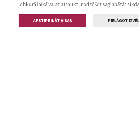
jebkurā laikā varat atsaukt, nodzēšot saglabātās sīkd
APSTIPRINĀT VISAS
PIELĀGOT IZVĒL
Kontakti
Jelgavas valstp
Lielā iela 11
+371 630055
pasts@jelga