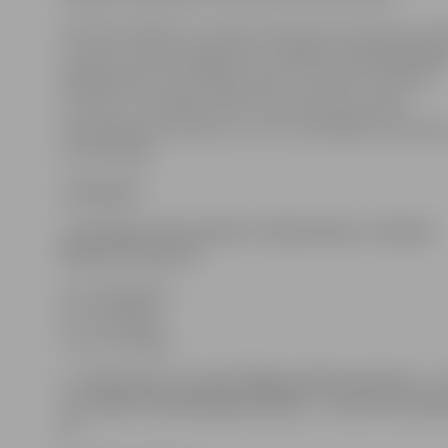
Pareizās atbildes ar norādi «Konkursam: akordeoni» jā
e-pastu jv.konkurss@gmail.com
līdz 2. marta pulkst
10
(jāpievieno informācija: vārds, uzvārds un tālruņa
numurs). Uzvarētāju vārdi tiks publicēti portālā
www.jelgavasvestnesis.lv, un ar uzvarētājiem redakcija
arī personīgi.
Jautājumi:
1. No kādas valsts nāk trio «Balcardions» mūziķis
Radovans Popovs?
a) no Bulgārijas,
b) no Serbijas,
c) no Horvātijas.
2. «Akordeons nav tikai šlāgermūzikas piedeva – ar
var radīt arī mūsdienīgu mūziku» – kura trio mūzi
ir?