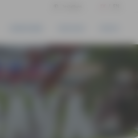
LV
EN
Iestatījumi
UZŅĒMĒJDARBĪBA
PAKALPOJUMI
KONTAKTI