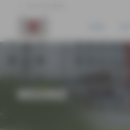
16.4 °C, 3 m/s, 70.9 %
JAUNUMI
PILSĒ
MŪZIKA