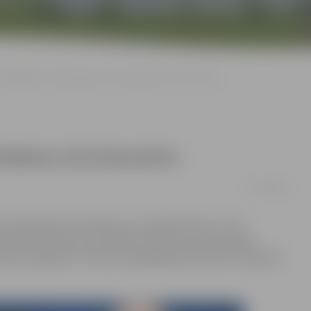
KONKURSS: Laimē biļetes uz akordeonu trio koncertu!
rdeonu trio koncertu!
27/02/2018
 starptautisks akordeonu trio «Balcardions», kuru
arbi akordeonam un estrādes dziesmas, gan ugunīgie
kas skaņdarbi. Portāls www.jelgavasvestnesis.lv piedāvā