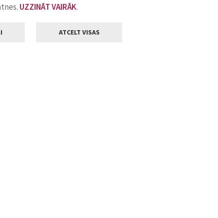
atnes.
UZZINĀT VAIRĀK
.
I
ATCELT VISAS
Klientu apkalpošana
ilsētas pašvaldība
Darba laiks
, Jelgava, LV-3001
Pirmdienās
8.00 - 18.00
Otrdienās
8.00 - 17.00
22
Trešdienās
8.00 - 17.00
va.lv
Ceturtdienās
8.00 - 17.00
Piektdienās
8.00 - 14.30