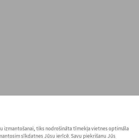
ņu izmantošanai, tiks nodrošināta tīmekļa vietnes optimāla
zmantosim sīkdatnes Jūsu ierīcē. Savu piekrišanu Jūs