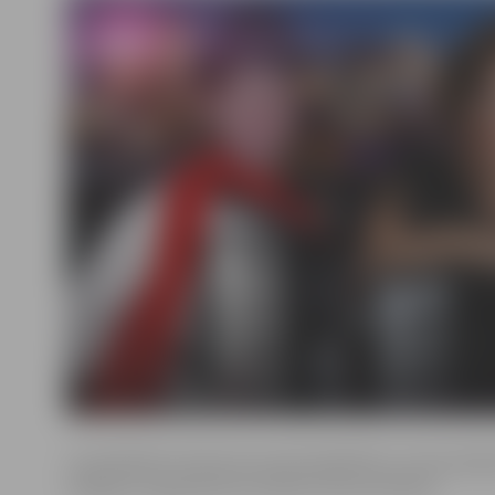
Lai piedalītos konkursā, pareizi jāatbild uz trim jautā
Ielūgumu ieguvēji tiks noteikti izlozes kārtībā.