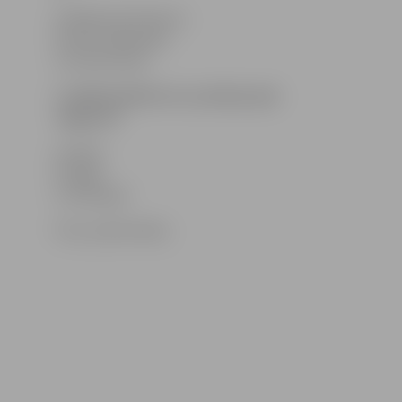
a) Radovana Popova,
b) Morisa Balaskā,
c) Evitas Dūras.
3. Kādā pilsētā trio uzstāsies pēc
Jelgavas?
a) Cēsīs,
b) Rīgā,
c) Ventspilī.
Foto: publicitātes