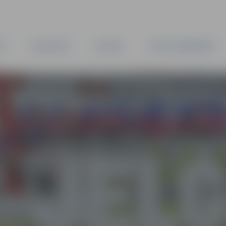
TA
PAŠVALDĪBA
IESTĀDES
KAPITĀLSABIEDRĪBAS