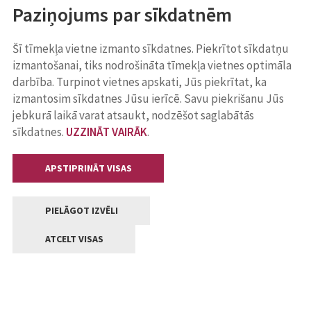
Paziņojums par sīkdatnēm
Šī tīmekļa vietne izmanto sīkdatnes. Piekrītot sīkdatņu
izmantošanai, tiks nodrošināta tīmekļa vietnes optimāla
darbība. Turpinot vietnes apskati, Jūs piekrītat, ka
izmantosim sīkdatnes Jūsu ierīcē. Savu piekrišanu Jūs
jebkurā laikā varat atsaukt, nodzēšot saglabātās
sīkdatnes.
UZZINĀT VAIRĀK
.
APSTIPRINĀT VISAS
PIELĀGOT IZVĒLI
ATCELT VISAS