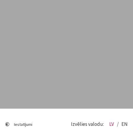
Izvēlies valodu:
LV
EN
Iestatījumi